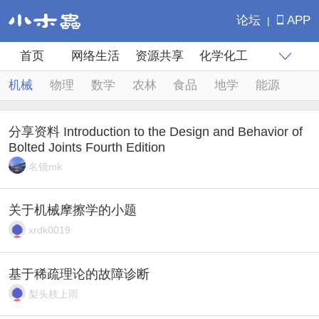
论坛
APP
|
首页
网络生活
资源共享
化学化工
专业学科
科研生活
生物医药
材料
计算模拟
机械
物理
数学
农林
食品
地学
能源
学术交流
出国留学
注册执考
信息科学
理工农林
分享资料 Introduction to the Design and Behavior of
Bolted Joints Fourth Edition
名镜mk
关于机械摩擦学的小题
xrdk0019
基于稀疏理论的故障诊断
梨头枝上雨