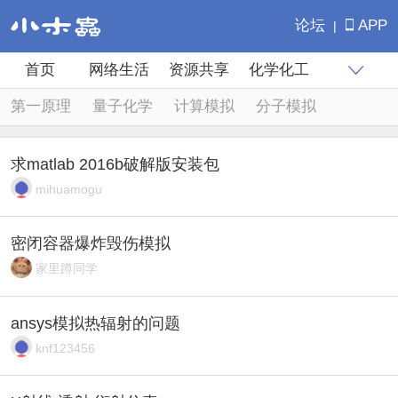
论坛
APP
|
首页
网络生活
资源共享
化学化工
专业学科
科研生活
生物医药
材料
计算模拟
第一原理
量子化学
计算模拟
分子模拟
学术交流
出国留学
注册执考
仿真模拟
程序语言
求matlab 2016b破解版安装包
mihuamogu
密闭容器爆炸毁伤模拟
家里蹲同学
ansys模拟热辐射的问题
knf123456