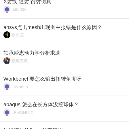
X射线 透射 衍射仿真
ddt2006
ansys点击mesh出现图中报错是什么原因？
张先源
轴承瞬态动力学分析求助
嗯呢恩呢
Workbench要怎么输出扭转角度呀
shizhepo
abaqus 怎么在长方体没挖球体？
LEMONLLC