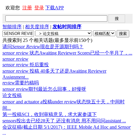
欢迎您
注册
登录
下载APP
智能排序
|
相关度排序
|
发帖时间排序
共搜索到 25 个相关话题(最多显示前150个)
请问
Sensor
Review
现在是开源期刊吗？
sensor
review
状态Awaiting Reviewer Scores已经一个半月了，...
sensor
review
sensor
review
拒后重投
sensor
review
投稿 40多天了还是Awaiting Reviewer
Assignment...
review
需要约稿吗
sensor
review
期刊最近怎么回事，好慢呀
论文投稿
sensor
and actuator a投稿under
review
状态快五十天，中间时
间...
第一投稿SCI，收到审稿意见，求大家参谋下
sensors投出去已经28天了 还没有消息 用不用问问assistant ...
会议征稿(截止日期 5/1/2017)：IEEE Mobile Ad Hoc and
Sensor
...