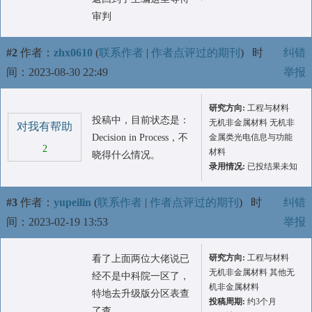
审判
#2
作者：
zhx0610
(
联系作者
|
作者点评过的期刊
)
时
纠错
间：2023-08-30 22:49
举报
研究方向:
工程与材料
投稿中，目前状态是：
无机非金属材料 无机非
对我有帮助
Decision in Process，不
金属类光电信息与功能
2
材料
晓得什么情况。
录用情况:
已投结果未知
#3
作者：
yupeilin
(
联系作者
|
作者点评过的期刊
)
时
纠错
间：2023-02-19 13:53
举报
研究方向:
工程与材料
看了上面两位大佬说已
无机非金属材料 其他无
经不是中科院一区了，
机非金属材料
特地去升级版分区表查
投稿周期:
约3个月
了查。