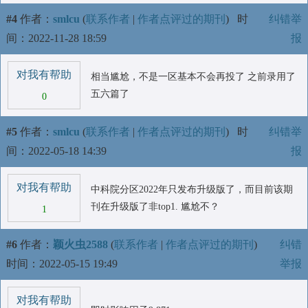
#4
作者：
smlcu
(
联系作者
|
作者点评过的期刊
)
时
纠错举
间：2022-11-28 18:59
报
对我有帮助
相当尴尬，不是一区基本不会再投了 之前录用了
五六篇了
0
#5
作者：
smlcu
(
联系作者
|
作者点评过的期刊
)
时
纠错举
间：2022-05-18 14:39
报
对我有帮助
中科院分区2022年只发布升级版了，而目前该期
刊在升级版了非top1. 尴尬不？
1
#6
作者：
颖火虫2588
(
联系作者
|
作者点评过的期刊
)
纠错
时间：2022-05-15 19:49
举报
对我有帮助