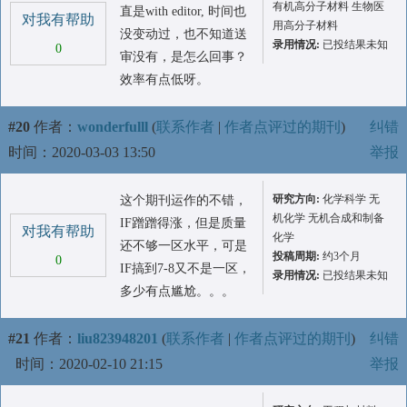
有机高分子材料 生物医
直是with editor, 时间也
对我有帮助
用高分子材料
没变动过，也不知道送
录用情况:
已投结果未知
0
审没有，是怎么回事？
效率有点低呀。
#20
作者：
wonderfulll
(
联系作者
|
作者点评过的期刊
)
纠错
时间：2020-03-03 13:50
举报
研究方向:
化学科学 无
这个期刊运作的不错，
机化学 无机合成和制备
IF蹭蹭得涨，但是质量
对我有帮助
化学
还不够一区水平，可是
投稿周期:
约3个月
0
IF搞到7-8又不是一区，
录用情况:
已投结果未知
多少有点尴尬。。。
#21
作者：
liu823948201
(
联系作者
|
作者点评过的期刊
)
纠错
时间：2020-02-10 21:15
举报