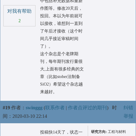
中包括补充数据和重新
作图等。修改20天后，
对我有帮助
投回。本以为年前就可
2
以接收，谁想到一直到
了年后才接收（这个时
间几乎接近审稿时间
了）。
这个杂志是个老牌期
刊，每年期刊发行量很
大,上面有很多经典的文
章（比如stober法制备
SiO2）希望这个杂志越
来越好。
#19
作者：
swinggg
(
联系作者
|
作者点评过的期刊
)
时
纠错
间：2020-03-10 22:14
举报
研究方向:
工程与材料
投稿快14天了，状态一