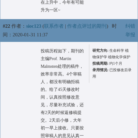
在上升中，今年有可能
升为一区~
#22
作者：
sioc123
(
联系作者
|
作者点评过的期刊
)
时
纠错
间：2020-01-31 11:37
举报
研究方向:
生命科学 植
投稿历程如下，期刊的
物保护学 植物化学保护
主编Prof. Martin
投稿周期:
约1个月
Malmsten处理的稿件，
录用情况:
已投修改后录
效率非常高。4个审稿
用
人，都没有明确拒稿
的。给了45天修改时
间，认真按照修改意
见，尽量补充试验，还
有2天的时候返修稿提
交。2天后小修，大年
初一早上接收。只要按
照审稿人的意见认真一