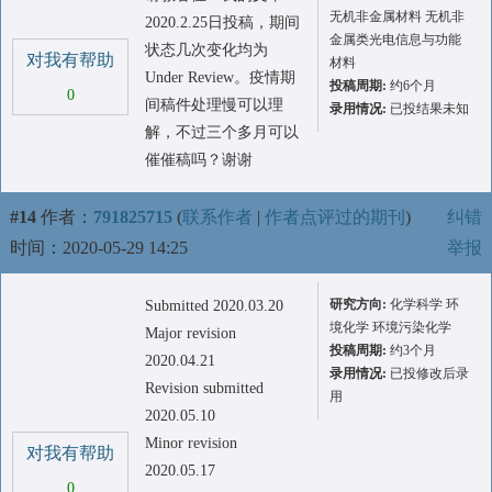
无机非金属材料 无机非
2020.2.25日投稿，期间
金属类光电信息与功能
状态几次变化均为
对我有帮助
材料
Under Review。疫情期
投稿周期:
约6个月
0
间稿件处理慢可以理
录用情况:
已投结果未知
解，不过三个多月可以
催催稿吗？谢谢
#14
作者：
791825715
(
联系作者
|
作者点评过的期刊
)
纠错
时间：2020-05-29 14:25
举报
研究方向:
化学科学 环
Submitted 2020.03.20
境化学 环境污染化学
Major revision
投稿周期:
约3个月
2020.04.21
录用情况:
已投修改后录
Revision submitted
用
2020.05.10
Minor revision
对我有帮助
2020.05.17
0