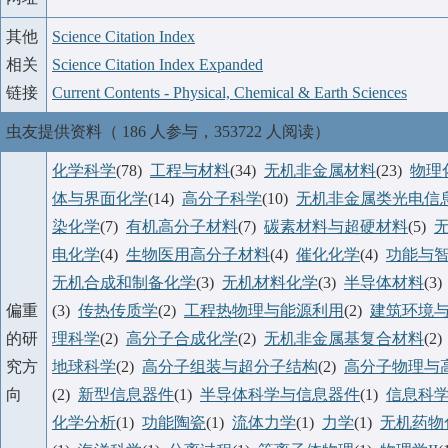
其他
Science Citation Index
相关
Science Citation Index Expanded
链接
Current Contents - Physical, Chemical & Earth Sciences
虫友提供资料（ 186 人参与，353722 人阅读）
化学科学
(78)
工程与材料
(34)
无机非金属材料
(23)
物理
体与界面化学
(14)
高分子科学
(10)
无机非金属类光电信
染化学
(7)
有机高分子材料
(7)
碳素材料与超硬材料
(5)
电化学
(4)
生物医用高分子材料
(4)
催化化学
(4)
功能与
无机合成和制备化学
(3)
无机材料化学
(3)
半导体材料
(3
偏重
(3)
传热传质学
(2)
工程热物理与能源利用
(2)
建筑环境
的研
理科学
(2)
高分子合成化学
(2)
无机非金属基复合材料
(2
究方
地球科学
(2)
高分子组装与超分子结构
(2)
高分子物理与
向
(2)
新型信息器件
(1)
半导体科学与信息器件
(1)
信息科
化学分析
(1)
功能陶瓷
(1)
流体力学
(1)
力学
(1)
无机药物