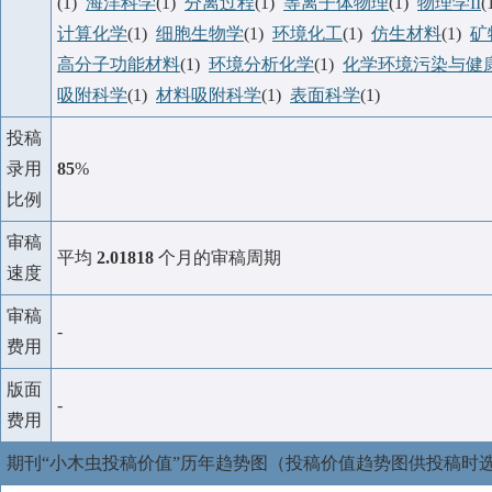
(1)
海洋科学
(1)
分离过程
(1)
等离子体物理
(1)
物理学II
(
计算化学
(1)
细胞生物学
(1)
环境化工
(1)
仿生材料
(1)
矿
高分子功能材料
(1)
环境分析化学
(1)
化学环境污染与健
吸附科学
(1)
材料吸附科学
(1)
表面科学
(1)
投稿
录用
85
%
比例
审稿
平均
2.01818
个月的审稿周期
速度
审稿
-
费用
版面
-
费用
期刊“小木虫投稿价值”历年趋势图（投稿价值趋势图供投稿时