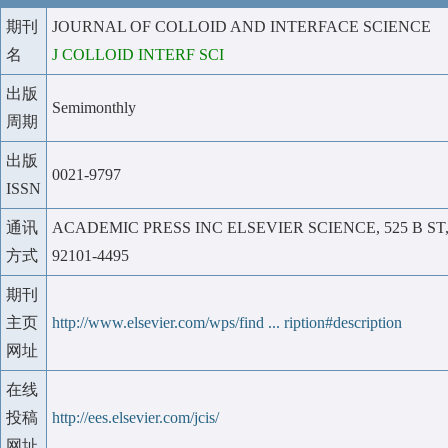
期刊
JOURNAL OF COLLOID AND INTERFACE SCIENCE
名
J COLLOID INTERF SCI
出版
Semimonthly
周期
出版
0021-9797
ISSN
通讯
ACADEMIC PRESS INC ELSEVIER SCIENCE, 525 B ST, 
方式
92101-4495
期刊
主页
http://www.elsevier.com/wps/find ... ription#description
网址
在线
投稿
http://ees.elsevier.com/jcis/
网址