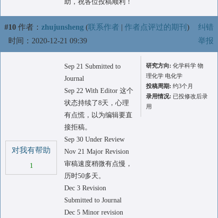
助，祝各位投稿顺利！
#10
作者：
zhujunsheng
(
联系作者
|
作者点评过的期刊
)
纠错
时间：2020-12-21 09:39
举报
研究方向:
化学科学 物
Sep 21 Submitted to
理化学 电化学
Journal
投稿周期:
约3个月
Sep 22 With Editor 这个
录用情况:
已投修改后录
状态持续了8天，心理
用
有点慌，以为编辑要直
接拒稿。
Sep 30 Under Review
对我有帮助
Nov 21 Major Revision
审稿速度稍微有点慢，
1
历时50多天。
Dec 3 Revision
Submitted to Journal
Dec 5 Minor revision