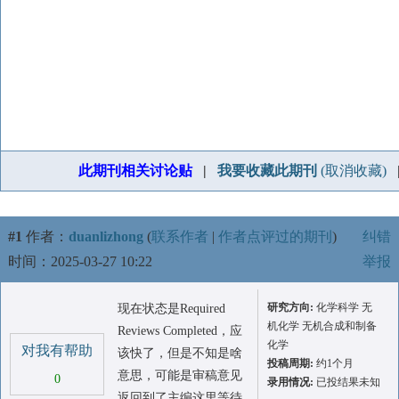
此期刊相关讨论贴
|
我要收藏此期刊
(取消收藏)
#1
作者：
duanlizhong
(
联系作者
|
作者点评过的期刊
)
纠错
时间：2025-03-27 10:22
举报
研究方向:
化学科学 无
现在状态是Required
机化学 无机合成和制备
Reviews Completed，应
化学
对我有帮助
该快了，但是不知是啥
投稿周期:
约1个月
意思，可能是审稿意见
0
录用情况:
已投结果未知
返回到了主编这里等待