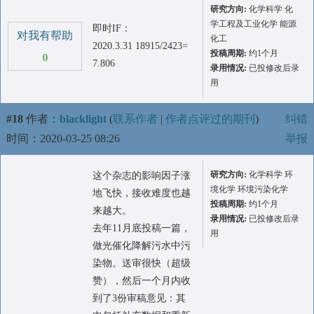
研究方向:
化学科学 化
学工程及工业化学 能源
即时IF：
对我有帮助
化工
2020.3.31 18915/2423=
投稿周期:
约1个月
0
7.806
录用情况:
已投修改后录
用
#18
作者：
blacklight
(
联系作者
|
作者点评过的期刊
)
纠错
时间：2020-03-25 08:26
举报
研究方向:
化学科学 环
这个杂志的影响因子涨
境化学 环境污染化学
地飞快，接收难度也越
投稿周期:
约1个月
来越大。
录用情况:
已投修改后录
去年11月底投稿一篇，
用
做光催化降解污水中污
染物。送审很快（超级
赞），然后一个月内收
到了3份审稿意见：其