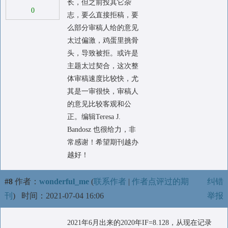
长，但之前投其它杂
0
志，要么直接拒稿，要
么部分审稿人给的意见
太过偏激，鸡蛋里挑骨
头，导致被拒。或许是
主题太过契合，这次整
体审稿速度比较快，尤
其是一审很快，审稿人
的意见比较客观和公
正。编辑Teresa J.
Bandosz 也很给力，非
常感谢！希望期刊越办
越好！
#8
作者：
wonderful_me
(
联系作者
|
作者点评过的期
纠错
刊
)
时间：2021-07-04 16:06
举报
2021年6月出来的2020年IF=8.128，从现在记录