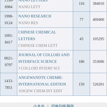
1530-
NANO LETTERS
116
384010
6984
NANO LETT
1998-
NANO RESEARCH
77
469400
0124
NANO RES
CHINESE CHEMICAL
1001-
LETTERS
45
105295
8417
CHINESE CHEM LETT
JOURNAL OF COLLOID AND
0021-
INTERFACE SCIENCE
186
353696
9797
J COLLOID INTERF SCI
ANGEWANDTE CHEMIE-
1433-
INTERNATIONAL EDITION
159
526201
7851
ANGEW CHEM INT EDIT
小木虫
|
切换到电脑版