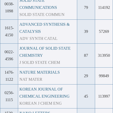
SOLID STATE
0038-
COMMUNICATIONS
79
114192
1098
SOLID STATE COMMUN
ADVANCED SYNTHESIS &
1615-
CATALYSIS
39
57269
4150
ADV SYNTH CATAL
JOURNAL OF SOLID STATE
0022-
CHEMISTRY
87
313950
4596
J SOLID STATE CHEM
1476-
NATURE MATERIALS
29
99849
1122
NAT MATER
KOREAN JOURNAL OF
0256-
CHEMICAL ENGINEERING
45
113997
1115
KOREAN J CHEM ENG