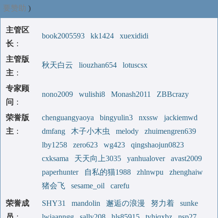
要赞助
)
主管区
book2005593
kk1424
xuexididi
长
：
主管版
秋天白云
liouzhan654
lotuscsx
主
：
专家顾
nono2009
wulishi8
Monash2011
ZBBcrazy
问
：
荣誉版
chenguangyaoya
bingyulin3
nxssw
jackiemwd
主
：
dmfang
木子小木虫
melody
zhuimengren639
lby1258
zero623
wg423
qingshaojun0823
cxksama
天天向上3035
yanhualover
avast2009
paperhunter
自私的猫1988
zhlnwpu
zhenghaiw
猪会飞
sesame_oil
carefu
荣誉成
SHY31
mandolin
邂逅の浪漫
努力着
sunke
员
：
lwiaanngg
sally208
hls85915
tyhjqxbz
nsp27