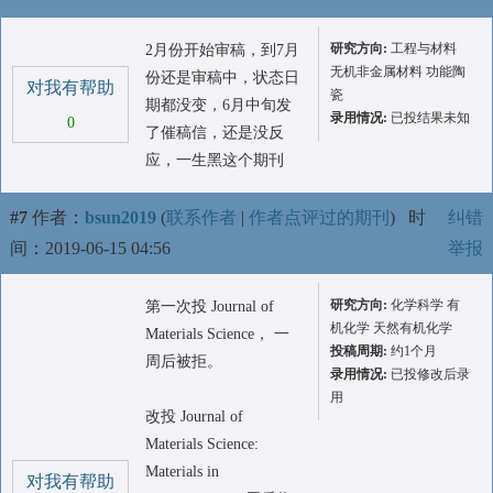
研究方向:
工程与材料
2月份开始审稿，到7月
无机非金属材料 功能陶
份还是审稿中，状态日
对我有帮助
瓷
期都没变，6月中旬发
录用情况:
已投结果未知
0
了催稿信，还是没反
应，一生黑这个期刊
#7
作者：
bsun2019
(
联系作者
|
作者点评过的期刊
)
时
纠错
间：2019-06-15 04:56
举报
研究方向:
化学科学 有
第一次投 Journal of
机化学 天然有机化学
Materials Science， 一
投稿周期:
约1个月
周后被拒。
录用情况:
已投修改后录
用
改投 Journal of
Materials Science:
Materials in
对我有帮助