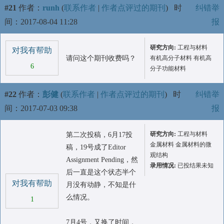
#21
作者：
runh
(
联系作者
|
作者点评过的期刊
)
时
纠错举
间：2017-08-04 11:28
报
研究方向:
工程与材料
对我有帮助
请问这个期刊收费吗？
有机高分子材料 有机高
6
分子功能材料
#22
作者：
彭健
(
联系作者
|
作者点评过的期刊
)
时
纠错举
间：2017-07-03 09:38
报
研究方向:
工程与材料
第二次投稿，6月17投
金属材料 金属材料的微
稿，19号成了Editor
观结构
Assignment Pending，然
录用情况:
已投结果未知
后一直是这个状态半个
对我有帮助
月没有动静，不知是什
么情况。
1
7月4号，又换了时间，