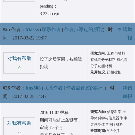
pending；
3.22 accept
#25
作者：
Masks
(
联系作者
|
作者点评过的期刊
)
时
纠错举
间：2017-03-22 19:07
报
研究方向:
工程与材料
对我有帮助
投了之后两周，被编辑
有机高分子材料 有机高
分子功能材料
拒稿
0
录用情况:
已投被拒
#26
作者：
fmx508
(
联系作者
|
作者点评过的期刊
)
时
纠错
间：2017-02-28 14:47
举报
研究方向:
信息科学 半
2016.11.07 投稿
导体科学与信息器件 半
期间可能赶上圣诞节，
对我有帮助
导体晶体与薄膜材料
审稿了3个月
投稿周期:
约3个月
0