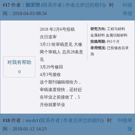
#17
作者：
陈宋郊
(
联系作者
|
作者点评过的期刊
)
时
纠错
间：2018-04-03 08:34
举报
研究方向:
工程与材料
2018 年2月6号投稿
金属材料 金属功能材料
次日送审
投稿周期:
约1个月
3月13 给审稿意见 大修
录用情况:
已投修改后录
两个审稿人 总共28条意
用
见
对我有帮助
3月29号修回
0
4月3号接收
这个期刊编辑很给力，
审稿速度很快，还好赶
在毕业之前接收了，5
月份就要毕业
#18
作者：
mydcl
(
联系作者
|
作者点评过的期刊
)
时
纠错举
间：2018-01-12 14:25
报