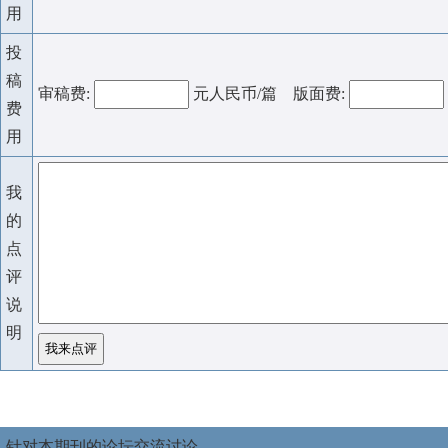
用
投
稿
审稿费:
元人民币/篇 版面费:
费
用
我
的
点
评
说
明
针对本期刊的论坛交流讨论