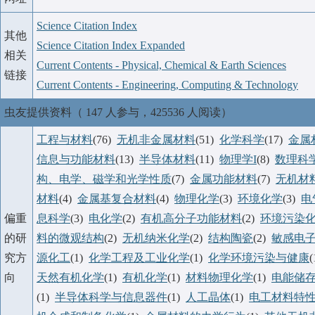
Science Citation Index
其他
Science Citation Index Expanded
相关
Current Contents - Physical, Chemical & Earth Sciences
链接
Current Contents - Engineering, Computing & Technology
虫友提供资料（ 147 人参与，425536 人阅读）
工程与材料
(76)
无机非金属材料
(51)
化学科学
(17)
金属
信息与功能材料
(13)
半导体材料
(11)
物理学I
(8)
数理科
构、电学、磁学和光学性质
(7)
金属功能材料
(7)
无机材
材料
(4)
金属基复合材料
(4)
物理化学
(3)
环境化学
(3)
电
偏重
息科学
(3)
电化学
(2)
有机高分子功能材料
(2)
环境污染
的研
料的微观结构
(2)
无机纳米化学
(2)
结构陶瓷
(2)
敏感电
究方
源化工
(1)
化学工程及工业化学
(1)
化学环境污染与健康
向
天然有机化学
(1)
有机化学
(1)
材料物理化学
(1)
电能储
(1)
半导体科学与信息器件
(1)
人工晶体
(1)
电工材料特