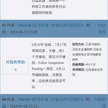
日益昌盛，祝福每一个
科研工作者的所有付出
都能得到收获。
#5
作者：
hfuucjh
(
联系作者
|
作者点评过的期刊
)
时
纠错
间：2019-08-13 15:29
举报
研究方向:
工程与材料
6月10号 投稿，7月17号
无机非金属材料 无机非
审稿结束，大修，给2
金属类电介质与电解质
个月修改。接近20天修
材料
对我有帮助
回，Editor Assignment
投稿周期:
约1个月
Pending一周后，8月12
0
录用情况:
已投修改后录
号编辑接收，没再送
用
审，总的来说速度还可
以
#6
作者：
Mireier
(
联系作者
|
作者点评过的期刊
)
时
纠错举
间：2019-07-08 22:13
报