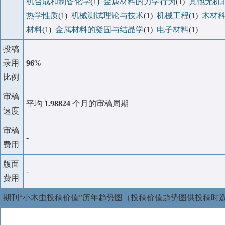
机合成和制备化学
(1)
金属材料的力学行为
(1)
其他无机
热学性质
(1)
机械测试理论与技术
(1)
机械工程
(1)
木材
材料
(1)
金属材料的凝固与结晶学
(1)
电子材料
(1)
投稿
录用
96
%
比例
审稿
平均
1.98824
个月的审稿周期
速度
审稿
-
费用
版面
-
费用
期刊“小木虫投稿价值”历年趋势图（投稿价值趋势图供投稿时