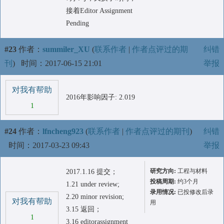
接着Editor Assignment
Pending
#23
作者：
summiler_XU
(
联系作者
|
作者点评过的期
纠错
刊
)
时间：2017-06-15 21:01
举报
对我有帮助
2016年影响因子: 2.019
1
#24
作者：
lfncheng923
(
联系作者
|
作者点评过的期刊
)
纠错
时间：2017-03-23 09:43
举报
研究方向:
工程与材料
2017.1.16 提交；
投稿周期:
约3个月
1.21 under review;
录用情况:
已投修改后录
2.20 minor revision;
对我有帮助
用
3.15 返回；
1
3.16 editorassignment