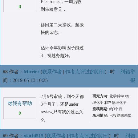
Electronics，一周后收
0
到审稿意见，
修回第二天接收。超级
快的杂志。
估计今年影响因子能过
3，祝越办越好。
#8
作者：
Mireier
(
联系作者
|
作者点评过的期刊
)
时
纠错举
间：2019-05-13 10:25
报
研究方向:
化学科学 物
2月9号审稿，到今天都
理化学 材料物理化学
对我有帮助
3个月了，还是under
投稿周期:
约3个月
review,只有我的这么久
0
录用情况:
已投结果未知
么
#9
作者：
xiachi515
(
联系作者
|
作者点评过的期刊
)
时
纠错