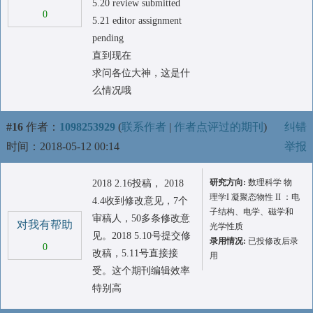
5.20 review submitted
0
5.21 editor assignment
pending
直到现在
求问各位大神，这是什
么情况哦
#16
作者：
1098253929
(
联系作者
|
作者点评过的期刊
)
纠错
时间：2018-05-12 00:14
举报
研究方向:
数理科学 物
2018 2.16投稿， 2018
理学I 凝聚态物性 II ：电
4.4收到修改意见，7个
子结构、电学、磁学和
审稿人，50多条修改意
对我有帮助
光学性质
见。2018 5.10号提交修
录用情况:
已投修改后录
0
改稿，5.11号直接接
用
受。这个期刊编辑效率
特别高