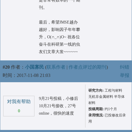
是非常有效率的一个期
刊。
最后，希望JMSE越办
越好，影响因子年年攀
升，O(∩_∩)O~ 祝各位
奋斗在科研第一线的虫
友们文章大发~~~~~~
#20
作者：
小国寡民
(
联系作者
|
作者点评过的期刊
)
纠错
时间：2017-11-08 21:03
举报
研究方向:
工程与材料
无机非金属材料 半导体
9月21号投稿，小修后
对我有帮助
材料
10月21号接收，27号
投稿周期:
约1个月
0
online，很快的速度
录用情况:
已投修改后录
用