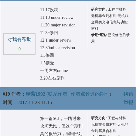
研究方向:
工程与材料
11.17投稿
无机非金属材料 无机非
11.18 under review
金属类光电信息与功能
11.20 major revision
材料
11.25修回
录用情况:
已投修改后录
对我有帮助
12.1 under review
用
12.30minor revision
0
1.3修回
1.5接受
一周左右online
3.20左右见刊
#19
作者：
晴紫1992
(
联系作者
|
作者点评过的期刊
)
纠错
时间：2017-11-23 11:15
举报
研究方向:
工程与材料
第一篇SCI，一路过来
无机非金属材料 无机非
坎坷无比，但这个期刊
金属基复合材料
真的很给力，编辑部处