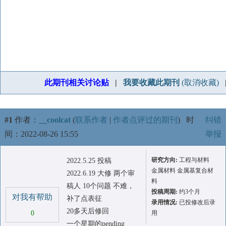
此期刊相关讨论贴
|
我要收藏此期刊
(取消收藏)
#1
作者：
__coolcat
(
联系作者
|
作者点评过的期刊
)
时
纠错
间：2022-08-26 15:55
举报
研究方向:
工程与材料
2022.5.25 投稿
金属材料 金属基复合材
2022.6.19 大修 两个审
料
稿人 10个问题 不难，
投稿周期:
约3个月
对我有帮助
补了点表征
录用情况:
已投修改后录
20多天后修回
0
用
一个星期的pending