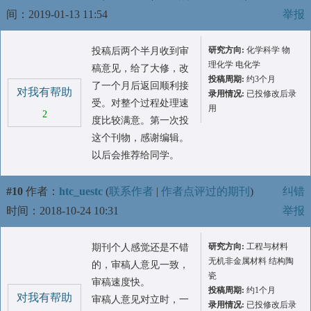
间：2019-01-13 11:54
举报
研究方向:
化学科学 物
投稿后两个半月收到审
理化学 电化学
稿意见，给了大修，改
投稿周期:
约3个月
了一个月后返回顺利接
对我有帮助
录用情况:
已投修改后录
受。对整个过程处理速
用
2
度比较满意。第一次投
这个刊物，感谢编辑。
以后会推荐给同学。
#10
作者：
htc_uestc
(
联系作者
|
作者点评过的期刊
)
纠错
时间：2018-10-24 10:31
举报
研究方向:
工程与材料
期刊个人感觉还是不错
无机非金属材料 结构陶
的，审稿人意见一致，
瓷
审稿速度快。
投稿周期:
约1个月
对我有帮助
审稿人意见对立时，一
录用情况:
已投修改后录