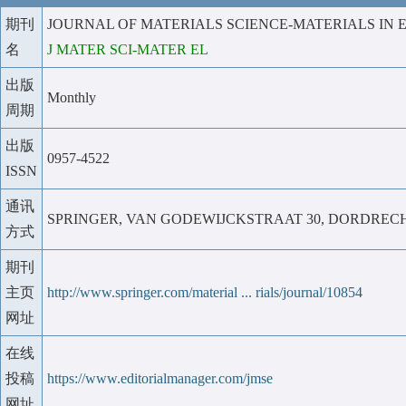
期刊
JOURNAL OF MATERIALS SCIENCE-MATERIALS IN 
名
J MATER SCI-MATER EL
出版
Monthly
周期
出版
0957-4522
ISSN
通讯
SPRINGER, VAN GODEWIJCKSTRAAT 30, DORDRECH
方式
期刊
主页
http://www.springer.com/material ... rials/journal/10854
网址
在线
投稿
https://www.editorialmanager.com/jmse
网址