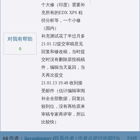
个大修（印度）需要补
充所有的EDX XPS 粒
径分析等，一个小修
（国内）
补充测试花了半过月多
对我有帮助
21.01.12提交审稿意见
0
回复和修改稿，当时提
交时没有删除原投稿稿
件，编辑当天返回，当
天再次提交
21.01.13 19:48 收到接
受邮件（估计编辑审阅
补全全部数据，回复比
较到位，没有再给原来
审稿专家再评审，所以
比较快）
#4
作者：
jiayoulongnv
(
联系作者
|
作者点评过的期刊
)
纠错