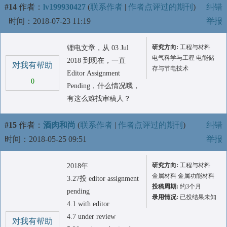
#14
作者：
lv199930427
(
联系作者
|
作者点评过的期刊
)
纠错
时间：2018-07-23 11:19
举报
研究方向:
工程与材料
锂电文章，从 03 Jul
电气科学与工程 电能储
2018 到现在，一直
对我有帮助
存与节电技术
Editor Assignment
0
Pending，什么情况哦，
有这么难找审稿人？
#15
作者：
酒肉和尚
(
联系作者
|
作者点评过的期刊
)
纠错
时间：2018-05-25 09:51
举报
研究方向:
工程与材料
2018年
金属材料 金属功能材料
3.27投 editor assignment
投稿周期:
约3个月
pending
录用情况:
已投结果未知
4.1 with editor
4.7 under review
对我有帮助