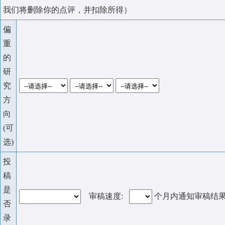
我们将删除你的点评，并扣除所得）
偏
重
的
研
究
方
向
(可
选)
投
稿
是
审稿速度:
个月内通知审稿结
否
录