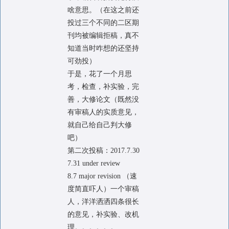
啥意思。（在这之前还
投过三个不同的二区期
刊均被编辑拒稿，真不
知道当时咋想的还坚持
可劲投）
于是，花了一个月思
考，检查，补实验，完
善，大修论文（既然没
有审稿人的实质意见，
就自己给自己判大修
吧）
第二次投稿：2017.7.30
7.31 under review
8.7 major revision （速
度简直吓人）一个审稿
人，洋洋洒洒四条很长
的意见，补实验、改机
理。。。。。。