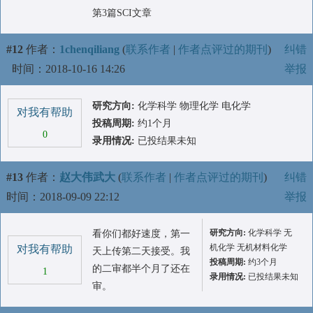
第3篇SCI文章
#12
作者：
1chenqiliang
(
联系作者
|
作者点评过的期刊
)
纠错
时间：2018-10-16 14:26
举报
研究方向:
化学科学 物理化学 电化学
对我有帮助
投稿周期:
约1个月
0
录用情况:
已投结果未知
#13
作者：
赵大伟武大
(
联系作者
|
作者点评过的期刊
)
纠错
时间：2018-09-09 22:12
举报
研究方向:
化学科学 无
看你们都好速度，第一
机化学 无机材料化学
对我有帮助
天上传第二天接受。我
投稿周期:
约3个月
的二审都半个月了还在
1
录用情况:
已投结果未知
审。