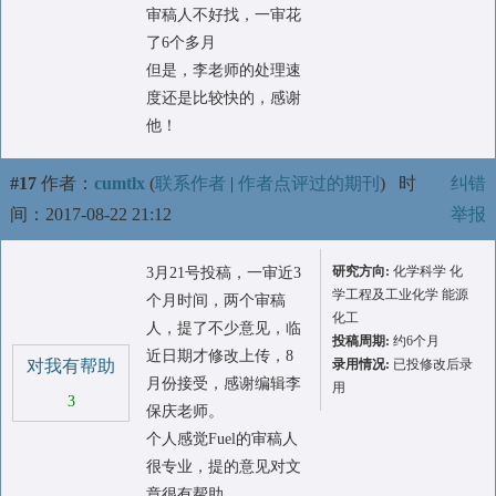
审稿人不好找，一审花
了6个多月
但是，李老师的处理速
度还是比较快的，感谢
他！
#17
作者：
cumtlx
(
联系作者
|
作者点评过的期刊
)
时
纠错
间：2017-08-22 21:12
举报
研究方向:
化学科学 化
3月21号投稿，一审近3
学工程及工业化学 能源
个月时间，两个审稿
化工
人，提了不少意见，临
投稿周期:
约6个月
近日期才修改上传，8
对我有帮助
录用情况:
已投修改后录
月份接受，感谢编辑李
用
3
保庆老师。
个人感觉Fuel的审稿人
很专业，提的意见对文
章很有帮助。