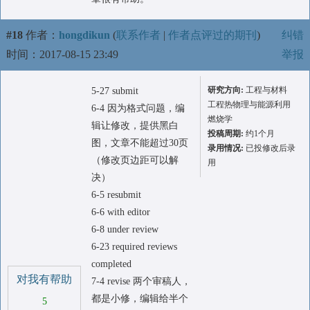
#18
作者：
hongdikun
(
联系作者
|
作者点评过的期刊
)
纠错
时间：2017-08-15 23:49
举报
研究方向:
工程与材料
5-27 submit
工程热物理与能源利用
6-4 因为格式问题，编
燃烧学
辑让修改，提供黑白
投稿周期:
约1个月
图，文章不能超过30页
录用情况:
已投修改后录
（修改页边距可以解
用
决）
6-5 resubmit
6-6 with editor
6-8 under review
6-23 required reviews
completed
对我有帮助
7-4 revise 两个审稿人，
都是小修，编辑给半个
5