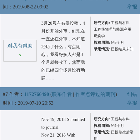
间：2019-08-22 09:02
举报
研究方向:
工程与材料
3月20号左右份投稿，4
工程热物理与能源利用
月份开始外审，到现在
燃烧学
一直还在外审，不知道
投稿周期:
约3个月
对我有帮助
经历了什么，有点闹
录用情况:
已投结果未知
心，我看好多人都是3
7
个月就接收了，然而我
的已经四个多月没有动
静……
#7
作者：
1172766490
(
联系作者
|
作者点评过的期刊
)
纠错
时间：2019-07-10 20:53
举报
研究方向:
工程与材料
Nov 19, 2018 Submitted
投稿周期:
约1个月
to journal
录用情况:
已投修改后录
Nov 21, 2018 With
用