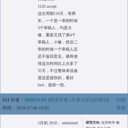
1120 accept
这次周期110天，有两
长，一个是一审的时候
3个审稿人，均是大
修，重新又找了第4个
审稿人，小修，然后二
审的时候一个审稿人迟
迟不返回意见，最终使
得这次时间比上次多了
35天，不过整体来说速
度还是挺快的，看好
fuel，值得一投。
#11
作者：
2010121201
(
联系作者
|
作者点评过的期刊
)
纠错
时间：2018-07-06 18:05
举报
研究方向:
化学科学 物
5月初 2018， submitted