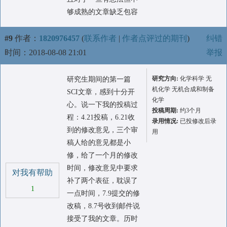
够成熟的文章缺乏包容
#9
作者：
1820976457
(
联系作者
|
作者点评过的期刊
)
纠错
时间：2018-08-08 21:01
举报
研究方向:
化学科学 无
研究生期间的第一篇
机化学 无机合成和制备
SCI文章，感到十分开
化学
心。说一下我的投稿过
投稿周期:
约3个月
程：4.21投稿，6.21收
录用情况:
已投修改后录
到的修改意见，三个审
用
稿人给的意见都是小
修，给了一个月的修改
时间，修改意见中要求
对我有帮助
补了两个表征，耽误了
1
一点时间，7.9提交的修
改稿，8.7号收到邮件说
接受了我的文章。历时