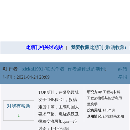
此期刊相关讨论贴
|
我要收藏此期刊
(取消收藏)
#1
作者：
xiekai1991
(
联系作者
|
作者点评过的期刊
)
纠错
时间：2021-04-24 20:09
举报
研究方向:
工程与材料
TOP期刊，在燃烧领域
工程热物理与能源利用
次于CNF和PCI，投稿
燃烧学
对我有帮助
难度中等，主编对国人
投稿周期:
约3个月
要求严格。燃烧课题及
1
录用情况:
已投结果未知
投稿交流可加qun一起
讨论：191905464