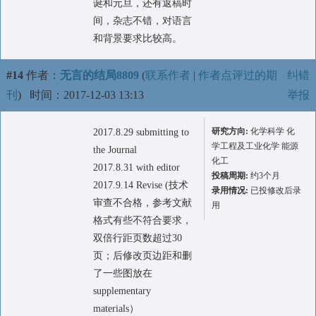
诞和元旦，还有返稿时
间，杂志不错，对语言
和背景要求比较高。
#14
作者：
无言的结局8809
(
联系作者
|
作者点评过的期
纠错
刊
)
时间：2017-12-03 13:13
举报
研究方向:
化学科学 化
2017.8.29 submitting to
学工程及工业化学 能源
the Journal
化工
2017.8.31 with editor
投稿周期:
约3个月
2017.9.14 Revise (技术
录用情况:
已投修改后录
审查不合格，参考文献
用
格式有些不符合要求，
双倍行距页数超过30
页；后修改页边距和删
了一些图放在
supplementary
materials）