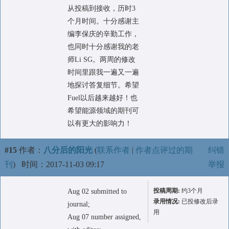
从投稿到接收，历时3
个月时间。十分感谢主
编李保庆的辛勤工作，
也同时十分感谢我的老
师Li SG。两周的修改
时间里跟我一遍又一遍
地探讨答复细节。希望
Fuel以后越来越好！也
希望能源领域的期刊可
以有更大的影响力！
#15
作者：
八分后的阳光
(
联系作者
|
作者点评过的期
纠错
刊
)
时间：2017-11-03 09:17
举报
投稿周期:
约3个月
Aug 02 submitted to
录用情况:
已投修改后录
journal;
用
Aug 07 number assigned,