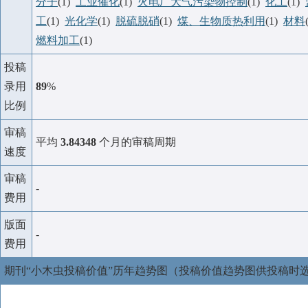
分子
(1)
工业催化
(1)
火电厂大气污染物控制
(1)
化工
(1)
工
(1)
光化学
(1)
脱硫脱硝
(1)
煤、生物质热利用
(1)
材料
燃料加工
(1)
投稿
录用
89
%
比例
审稿
平均
3.84348
个月的审稿周期
速度
审稿
-
费用
版面
-
费用
期刊“小木虫投稿价值”历年趋势图（投稿价值趋势图供投稿时