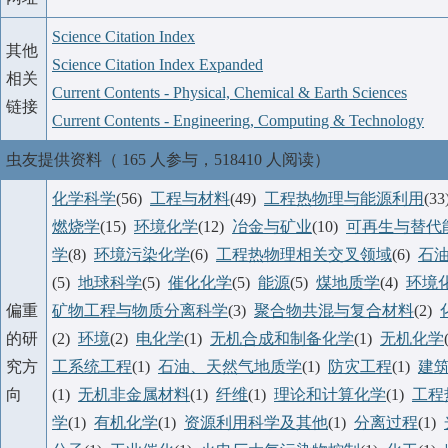
Science Citation Index
其他
Science Citation Index Expanded
相关
Current Contents - Physical, Chemical & Earth Sciences
链接
Current Contents - Engineering, Computing & Technology
虫友提供资料（ 165 人参与，518410 人阅读）
化学科学
(56)
工程与材料
(49)
工程热物理与能源利用
(3
燃烧学
(15)
环境化学
(12)
冶金与矿业
(10)
可再生与替代
学
(8)
环境污染化学
(6)
工程热物理相关交叉领域
(6)
石
(5)
地球科学
(5)
催化化学
(5)
能源
(5)
煤地质学
(4)
环境
偏重
矿物工程与物质分离科学
(3)
聚合物共混与复合材料
(2)
的研
(2)
环境
(2)
电化学
(1)
无机合成和制备化学
(1)
无机化学
究方
工系统工程
(1)
石油、天然气地质学
(1)
防灾工程
(1)
建
向
(1)
无机非金属材料
(1)
纤维
(1)
理论和计算化学
(1)
工程
学
(1)
有机化学
(1)
资源利用科学及其他
(1)
分离过程
(1)