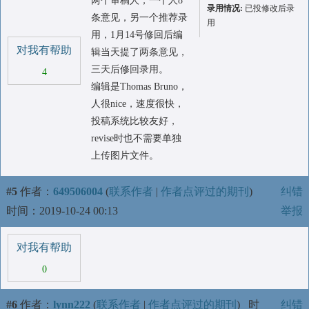
两个审稿人，一个人8
录用情况:
已投修改后录
条意见，另一个推荐录
用
用，1月14号修回后编
对我有帮助
辑当天提了两条意见，
三天后修回录用。
4
编辑是Thomas Bruno，
人很nice，速度很快，
投稿系统比较友好，
revise时也不需要单独
上传图片文件。
#5
作者：
649506004
(
联系作者
|
作者点评过的期刊
)
纠错
时间：2019-10-24 00:13
举报
对我有帮助
0
#6
作者：
lynn222
(
联系作者
|
作者点评过的期刊
)
时
纠错