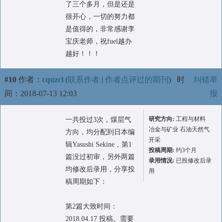
了三个多月，但是还是
很开心，一切的努力都
是值得的，非常感谢李
宝庆老师，祝fuel越办
越好！！！
#10
作者：
cquzcl
(
联系作者
|
作者点评过的期刊
)
时
纠错举
间：2018-07-13 12:03
报
研究方向:
工程与材料
一共投过3次，煤层气
冶金与矿业 石油天然气
方向，均分配到日本编
开采
辑Yasushi Sekine，第1
投稿周期:
约3个月
篇没过初审，另外两篇
录用情况:
已投修改后录
均修改后录用，分享投
用
稿周期如下：
第2篇大致时间：
2018.04.17 投稿。需要