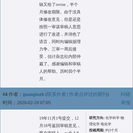
辑又给了revise，半个
月修改期限。由于没具
体修改意见，但是还是
按照一审该审稿人意思
进行了改进，并润色了
语言，同时向编辑据理
力争。三审一周后接
受，估计杂志社内部仲
裁了。感谢编辑和审稿
人的帮助。历时四个半
月。
#4
作者：
guangtuzh
(
联系作者
|
作者点评过的期刊
)
纠错
时间：2020-02-10 07:05
举报
研究方向:
化学科学 物
19年11月1号提交，12
理化学 电化学
月18号返回审稿意见，
投稿周期:
约3个月