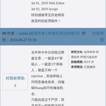
Jul 01, 2019 With Editor
Jul 03, 2019 Accept
特别感谢李宝庆老师高
效及时的处理稿件！
#8
作者：
enjoia
(
联系作者
|
作者点评过的期刊
)
时
纠错举
间：2018-08-27 05:56
报
研究方向:
化学科学 环
去年和今年分别投过两
境化学 环境污染化学
篇文章，一篇是4个审
投稿周期:
约3个月
稿人，一篇是3个审稿
录用情况:
已投被拒
人，都是只有一个
rejection，其他审稿人
对我有帮助
均同意修改发表，但编
8
辑Huang却不给修改机
会。
只能说是过于严厉，而
且对于一些有想法但不