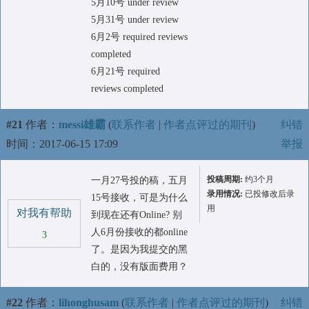
5月10号 under review
5月31号 under review
6月2号 required reviews
completed
6月21号 required
reviews completed
#21
作者：
messi雄霸
(
联系作者
|
作者点评过的期刊
)
纠错
时间：2017-06-15 17:09
举报
投稿周期:
约3个月
一月27号投的稿，五月
录用情况:
已投修改后录
15号接收，可是为什么
用
对我有帮助
到现在还有Online? 别
人6月份接收的都online
3
了。是因为我提交的黑
白的，没有版面费用？
#22
作者：
lihonghusam
(
联系作者
|
作者点评过的期刊
)
纠错