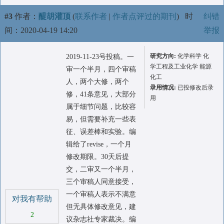
#3
作者：
醍胡灌顶
(
联系作者
|
作者点评过的期刊
)
时
纠错
间：2020-04-19 14:20
举报
研究方向:
化学科学 化
2019-11-23号投稿。一
学工程及工业化学 能源
审一个半月，四个审稿
化工
人，两个大修，两个
录用情况:
已投修改后录
修，41条意见，大部分
用
属于细节问题，比较容
易，但需要补充一些表
征、误差棒和实验。编
辑给了revise，一个月
修改期限。30天后提
交，二审又一个半月，
三个审稿人同意接受，
一个审稿人表示不满意
对我有帮助
但无具体修改意见，建
2
议杂志社专家裁决。编