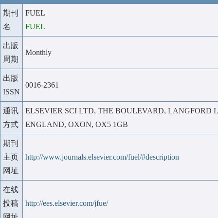
期刊
FUEL
名
FUEL
出版
Monthly
周期
出版
0016-2361
ISSN
通讯
ELSEVIER SCI LTD, THE BOULEVARD, LANGFORD 
方式
ENGLAND, OXON, OX5 1GB
期刊
主页
http://www.journals.elsevier.com/fuel/#description
网址
在线
投稿
http://ees.elsevier.com/jfue/
网址