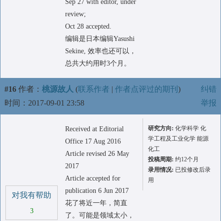
Sep 27 with editor, under
review;
Oct 28 accepted.
编辑是日本编辑Yasushi
Sekine, 效率也还可以，
总共大约用时3个月。
#16
作者：
桃源故人
(
联系作者
|
作者点评过的期刊
)
纠错
时间：2017-09-01 23:58
举报
研究方向:
化学科学 化
Received at Editorial
学工程及工业化学 能源
Office 17 Aug 2016
化工
Article revised 26 May
投稿周期:
约12个月
2017
录用情况:
已投修改后录
Article accepted for
用
publication 6 Jun 2017
对我有帮助
花了将近一年，简直
3
了。可能是领域太小，