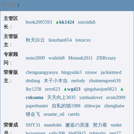
要赞助
)
主管区
book2005593
kk1424
xuexididi
长
：
主管版
秋天白云
liouzhan654
lotuscsx
主
：
专家顾
nono2009
wulishi8
Monash2011
ZBBcrazy
问
：
荣誉版
chenguangyaoya
bingyulin3
nxssw
jackiemwd
主
：
dmfang
木子小木虫
melody
zhuimengren639
lby1258
zero623
wg423
qingshaojun0823
cxksama
天天向上3035
yanhualover
avast2009
paperhunter
自私的猫1988
zhlnwpu
zhenghaiw
猪会飞
sesame_oil
carefu
荣誉成
SHY31
mandolin
邂逅の浪漫
努力着
sunke
员
：
lwiaanngg
sally208
hls85915
tyhjqxbz
nsp27