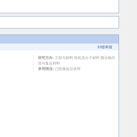
纠错举报
研究方向:
工程与材料 有机高分子材料 聚合物共
混与复合材料
录用情况:
已投修改后录用