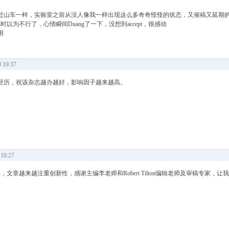
过山车一样，实验室之前从没人像我一样出现这么多奇奇怪怪的状态，又催稿又延期
ecision时以为不行了，心情瞬间Duang了一下，没想到accept，很感动
用
19:37
经历，祝该杂志越办越好，影响因子越来越高。
10:27
章越来越注重创新性，感谢主编李老师和Robert Tilton编辑老师及审稿专家，让