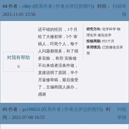
#4
作者：
cility
(
联系作者
|
作者点评过的期刊
)
时间：
纠错举
2021-11-01 15:50
报
研究方向:
化学科学 物
还不错的经历 ，1个月
理化学 催化化学
给了大修初审，5个 审
投稿周期:
约1个月
稿人，吓死个人，每个
录用情况:
已投修改后录
人问题都很多，补了很
用
对我有帮助
多实验 ，有些 实验做
不出来或者没条件做，
0
直接说明了原因，半个
月返修审稿，最后接受
了，主编韩国人操办，
感谢
#5
作者：
gs198653
(
联系作者
|
作者点评过的期刊
)
时
纠错
间：2021-07-08 16:55
举报