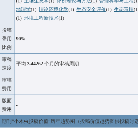
(1)
土壤生态学
(1)
评价理论与方法
(1)
管理科学与工程
(
地理学
(1)
理论环境化学
(1)
生态安全评价
(1)
生态毒理
(
(1)
环境工程新技术
(1)
投稿
录用
90
%
比例
审稿
平均
3.44262
个月的审稿周期
速度
审稿
-
费用
版面
-
费用
期刊“小木虫投稿价值”历年趋势图（投稿价值趋势图供投稿时