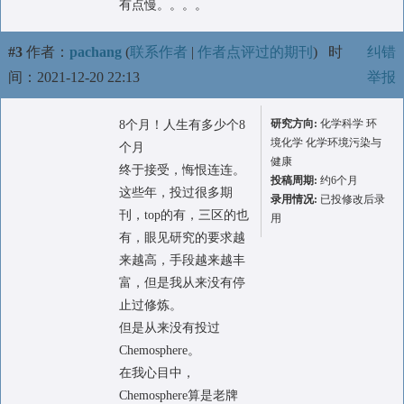
有点慢。。。。
#3
作者：
pachang
(
联系作者
|
作者点评过的期刊
)
时
纠错
间：2021-12-20 22:13
举报
研究方向:
化学科学 环
8个月！人生有多少个8
境化学 化学环境污染与
个月
健康
终于接受，悔恨连连。
投稿周期:
约6个月
这些年，投过很多期
录用情况:
已投修改后录
刊，top的有，三区的也
用
有，眼见研究的要求越
来越高，手段越来越丰
富，但是我从来没有停
止过修炼。
但是从来没有投过
Chemosphere。
在我心目中，
Chemosphere算是老牌