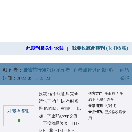
此期刊相关讨论贴
|
我要收藏此期刊
(取消收藏)
#1
作者：
孤独前行007
(
联系作者
|
作者点评过的期刊
)
纠错
时间：2022-05-13 23:23
举报
研究方向:
生命科学 生
投稿 这个玩意儿 完全
态学 污染生态学
运气了 有时快 有时候
投稿周期:
约3个月
慢 哈哈哈。有同行可以
对我有帮助
录用情况:
已投修改后录
加一下企鸸group交流
用
0
一下投稿经验噢：[1]~
[3]~ [⑥]~ [5] ~[5]~