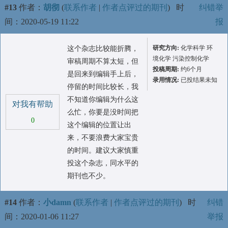
#13
作者：
胡彻
(
联系作者
|
作者点评过的期刊
)
时
纠错举
间：2020-05-19 11:22
报
研究方向:
化学科学 环
这个杂志比较能折腾，
境化学 污染控制化学
审稿周期不算太短，但
投稿周期:
约6个月
是回来到编辑手上后，
录用情况:
已投结果未知
停留的时间比较长，我
不知道你编辑为什么这
对我有帮助
么忙，你要是没时间把
0
这个编辑的位置让出
来，不要浪费大家宝贵
的时间。建议大家慎重
投这个杂志，同水平的
期刊也不少。
#14
作者：
小damn
(
联系作者
|
作者点评过的期刊
)
时
纠错
间：2020-01-06 11:27
举报