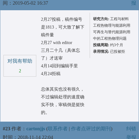
间：2019-05-02 16:37
报
研究方向:
工程与材料
2月27投稿，稿件编号
工程热物理与能源利用
是1813，可大致了解下
可再生与替代能源利用
稿件量
中的工程热物理问题
2月27 with editor
投稿周期:
约3个月
三月二十几（具体忘
录用情况:
已投被拒
了）才送审
对我有帮助
4月14回到编辑手里
2
4月24拒稿
总体其实也没有很久，
不过编辑处理的速度确
实不快，审稿倒是挺快
的。
#23
作者：
cartonjjs
(
联系作者
|
作者点评过的期刊
)
纠错
时间：2018-11-14 22:04
举报