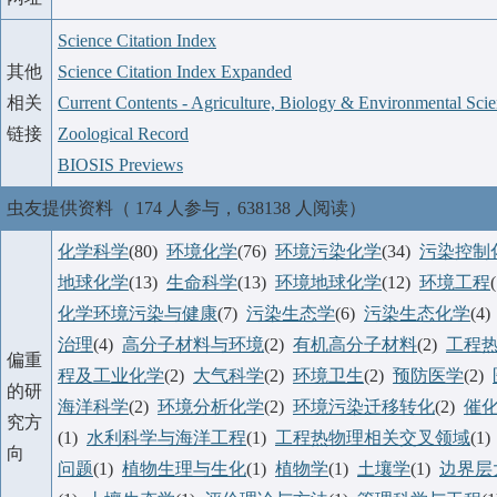
Science Citation Index
其他
Science Citation Index Expanded
相关
Current Contents - Agriculture, Biology & Environmental Sci
链接
Zoological Record
BIOSIS Previews
虫友提供资料（ 174 人参与，638138 人阅读）
化学科学
(80)
环境化学
(76)
环境污染化学
(34)
污染控制
地球化学
(13)
生命科学
(13)
环境地球化学
(12)
环境工程
化学环境污染与健康
(7)
污染生态学
(6)
污染生态化学
(4
治理
(4)
高分子材料与环境
(2)
有机高分子材料
(2)
工程
偏重
程及工业化学
(2)
大气科学
(2)
环境卫生
(2)
预防医学
(2)
的研
海洋科学
(2)
环境分析化学
(2)
环境污染迁移转化
(2)
催
究方
(1)
水利科学与海洋工程
(1)
工程热物理相关交叉领域
(1
向
问题
(1)
植物生理与生化
(1)
植物学
(1)
土壤学
(1)
边界层