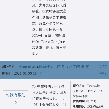
见，大修完提交四天后
接受。投稿时要注意这
个期刊的投稿要求和格
式，避免不必要的麻
烦。博士期间第一篇
JCR一区文章，感谢编
辑Dr. Teresa Cutright 的
高效率！也祝大家文章
多多。
#9
作者：
AmosoLee
(
联系作者
|
作者点评过的期刊
)
纠错
时间：2021-01-06 18:47
举报
研究方向:
工程与材料
7月中旬投的，一个多
有机高分子材料 高分子
月返回来让修改，因为
对我有帮助
材料与环境
忙着国庆出去玩。。。
投稿周期:
约1个月
0
10月中旬压哨提交，11
录用情况:
已投修改后录