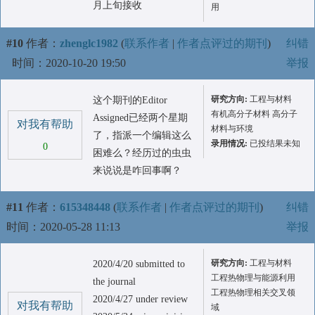
月上旬接收
用
#10
作者：
zhenglc1982
(
联系作者
|
作者点评过的期刊
)
纠错
时间：2020-10-20 19:50
举报
研究方向:
工程与材料
这个期刊的Editor
有机高分子材料 高分子
Assigned已经两个星期
对我有帮助
材料与环境
了，指派一个编辑这么
录用情况:
已投结果未知
0
困难么？经历过的虫虫
来说说是咋回事啊？
#11
作者：
615348448
(
联系作者
|
作者点评过的期刊
)
纠错
时间：2020-05-28 11:13
举报
研究方向:
工程与材料
2020/4/20 submitted to
工程热物理与能源利用
the journal
工程热物理相关交叉领
2020/4/27 under review
对我有帮助
域