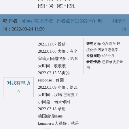
[⑥] ~[4]~ ]⑤]~ [⑤]。
#2
作者：
sjlnts
(
联系作者
|
作者点评过的期刊
)
时
纠错举
间：2022-03-24 11:30
报
研究方向:
化学科学 环
2021.11.07 投稿
境化学 污染生态化学
2022.01.08 大修，有个
投稿周期:
约3个月
审稿人问题很多，给40
录用情况:
已投修改后录
天时间，改改改
用
2022.02.15 55页的
response，修回
对我有帮助
2022.03.09 小修，给21
0
天时间，没啥毛病提了
小问题，当天修回
2022.03.18 录用
德国编辑klaus
kümmerer人很好，就是