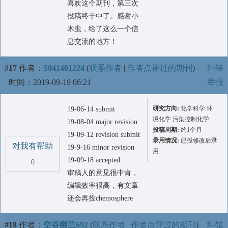
喜欢这个期刊，第三次
投稿终于中了。感谢小
木虫，给了这么一个信
息交流的地方！
#17
作者：
S041401224
(
联系作者
|
作者点评过的期刊
)
纠错
时间：2019-09-19 06:21
举报
研究方向:
化学科学 环
19-06-14 submit
境化学 污染控制化学
19-08-04 major revision
投稿周期:
约1个月
19-09-12 revision submit
录用情况:
已投修改后录
对我有帮助
19-9-16 minor revision
用
19-09-18 accepted
0
审稿人的意见很中肯，
编辑效率很高，有文章
还会再投chemosphere
#18
作者：
空谷幽兰692
(
联系作者
|
作者点评过的期刊
)
纠错