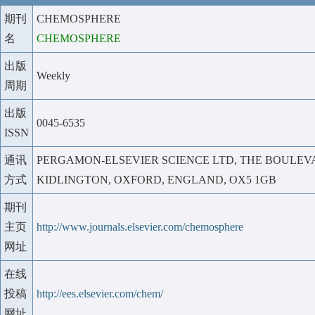
期刊
CHEMOSPHERE
名
CHEMOSPHERE
出版
Weekly
周期
出版
0045-6535
ISSN
通讯
PERGAMON-ELSEVIER SCIENCE LTD, THE BOULEV
方式
KIDLINGTON, OXFORD, ENGLAND, OX5 1GB
期刊
主页
http://www.journals.elsevier.com/chemosphere
网址
在线
投稿
http://ees.elsevier.com/chem/
网址