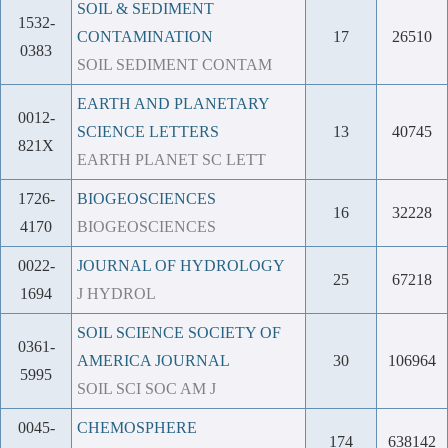
SOIL & SEDIMENT
1532-
CONTAMINATION
17
26510
0383
SOIL SEDIMENT CONTAM
EARTH AND PLANETARY
0012-
SCIENCE LETTERS
13
40745
821X
EARTH PLANET SC LETT
1726-
BIOGEOSCIENCES
16
32228
4170
BIOGEOSCIENCES
0022-
JOURNAL OF HYDROLOGY
25
67218
1694
J HYDROL
SOIL SCIENCE SOCIETY OF
0361-
AMERICA JOURNAL
30
106964
5995
SOIL SCI SOC AM J
0045-
CHEMOSPHERE
174
638142