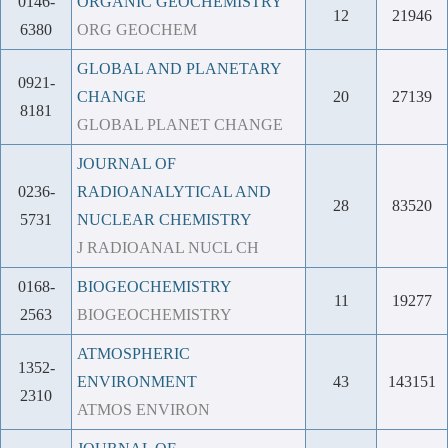
0146-
ORGANIC GEOCHEMISTRY
12
21946
6380
ORG GEOCHEM
GLOBAL AND PLANETARY
0921-
CHANGE
20
27139
8181
GLOBAL PLANET CHANGE
JOURNAL OF
0236-
RADIOANALYTICAL AND
28
83520
5731
NUCLEAR CHEMISTRY
J RADIOANAL NUCL CH
0168-
BIOGEOCHEMISTRY
11
19277
2563
BIOGEOCHEMISTRY
ATMOSPHERIC
1352-
ENVIRONMENT
43
143151
2310
ATMOS ENVIRON