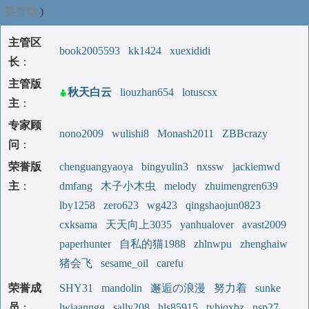
要赞助
)
主管区
book2005593
kk1424
xuexididi
长
：
主管版
秋天白云
liouzhan654
lotuscsx
主
：
专家顾
nono2009
wulishi8
Monash2011
ZBBcrazy
问
：
荣誉版
chenguangyaoya
bingyulin3
nxssw
jackiemwd
主
：
dmfang
木子小木虫
melody
zhuimengren639
lby1258
zero623
wg423
qingshaojun0823
cxksama
天天向上3035
yanhualover
avast2009
paperhunter
自私的猫1988
zhlnwpu
zhenghaiw
猪会飞
sesame_oil
carefu
荣誉成
SHY31
mandolin
邂逅の浪漫
努力着
sunke
员
：
lwiaanngg
sally208
hls85915
tyhjqxbz
nsp27