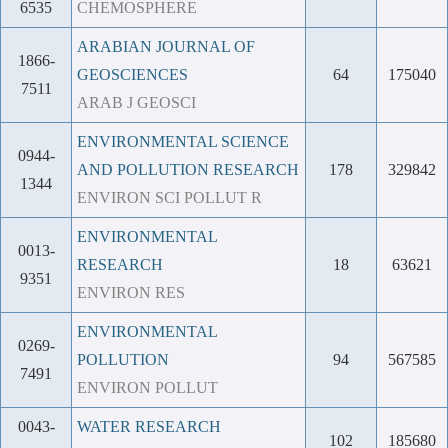
6535
CHEMOSPHERE
ARABIAN JOURNAL OF
1866-
GEOSCIENCES
64
175040
7511
ARAB J GEOSCI
ENVIRONMENTAL SCIENCE
0944-
AND POLLUTION RESEARCH
178
329842
1344
ENVIRON SCI POLLUT R
ENVIRONMENTAL
0013-
RESEARCH
18
63621
9351
ENVIRON RES
ENVIRONMENTAL
0269-
POLLUTION
94
567585
7491
ENVIRON POLLUT
0043-
WATER RESEARCH
102
185680