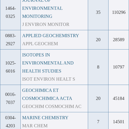
JOURNAL OF
1464-
ENVIRONMENTAL
35
110296
0325
MONITORING
J ENVIRON MONITOR
0883-
APPLIED GEOCHEMISTRY
20
28589
2927
APPL GEOCHEM
ISOTOPES IN
1025-
ENVIRONMENTAL AND
8
10797
6016
HEALTH STUDIES
ISOT ENVIRON HEALT S
GEOCHIMICA ET
0016-
COSMOCHIMICA ACTA
20
45184
7037
GEOCHIM COSMOCHIM AC
0304-
MARINE CHEMISTRY
7
14501
4203
MAR CHEM