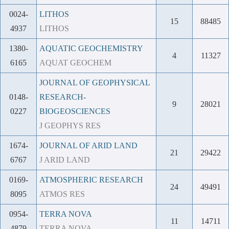
0024-
LITHOS
15
88485
4937
LITHOS
1380-
AQUATIC GEOCHEMISTRY
4
11327
6165
AQUAT GEOCHEM
JOURNAL OF GEOPHYSICAL
0148-
RESEARCH-
9
28021
0227
BIOGEOSCIENCES
J GEOPHYS RES
1674-
JOURNAL OF ARID LAND
21
29422
6767
J ARID LAND
0169-
ATMOSPHERIC RESEARCH
24
49491
8095
ATMOS RES
0954-
TERRA NOVA
11
14711
4879
TERRA NOVA