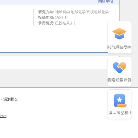
纠错举报
研究方向:
地球科学 地球化学 环境地球化学
投稿周期:
约6个月
录用情况:
已投结果未知
閲戝竵鍏戞崲
鍟嗗姟鍚堜綔
币
-
漏洞提交
瀛︽湳璧勮
.com