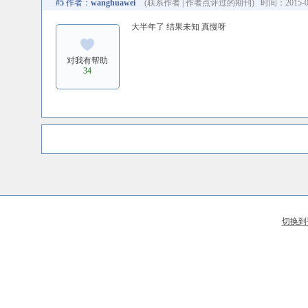
#5
作者：
wanghuawei
(
联系作者
|
作者点评过的期刊
) 时间：2015-06
大半年了 结果未知 真慢呀
对我有帮助
34
切换到