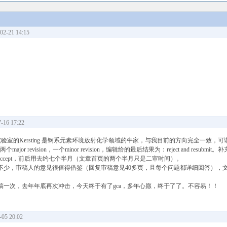
-21 14:15
16 17:22
ivermore实验室的Kersting 是锕系元素环境放射化学领域的牛家，与我目前的方向完全一致
个major revision，一个minor revision，编辑给的最后结果为：reject and resubm
ccept，前后用去约七个半月（文章首页的两个半月只是二审时间）。
不少，审稿人的意见很值得借鉴（回复审稿意见40多页，且每个问题都详细回答），
一次，去年年底再次冲击，今天终于有了gca，多年心愿，终于了了。不容易！！
5 20:02