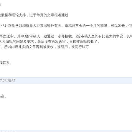
表
量的数据和理论支撑，过于单薄的文章很难通过
右。估计跟地学领域很多人经常出野外有关。审稿通常会给一个月的期限，可以延长，
有再次送审。其中3篇审稿人一致通过，小修接收。2篇审稿人之间有比较大的争议，其
人和编辑的问题及要求，最后没有再次送审，直接被编辑接收了。
3区文章。所以内容扎实的文章容易被接收，被引用，被同行认可
我联系。
-23 20:37
提高。