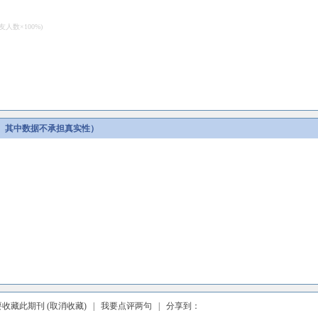
数×100%)
。其中数据不承担真实性）
要收藏此期刊
(取消收藏)
|
我要点评两句
| 分享到：