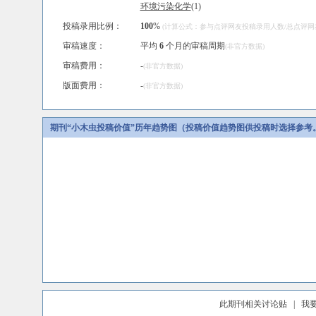
环境污染化学
(1)
投稿录用比例：
100
%
(计算公式：参与点评网友投稿录用人数/总点评网友人
审稿速度：
平均
6
个月的审稿周期
(非官方数据)
审稿费用：
-
(非官方数据)
版面费用：
-
(非官方数据)
期刊“小木虫投稿价值”历年趋势图（投稿价值趋势图供投稿时选择参考
此期刊相关讨论贴
|
我