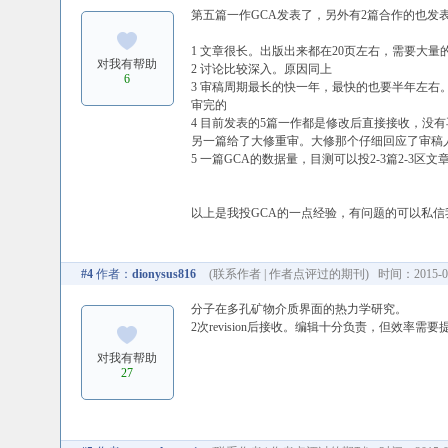
第五篇一作GCA发表了，另外有2篇合作的也发
1 文章很长。出版出来都在20页左右，需要大
对我有帮助
2 讨论比较深入。原因同上
6
3 审稿周期最长的快一年，最快的也要半年左
审完的
4 目前发表的5篇一作都是修改后直接接收，没
另一篇给了大修重审。大修那个仔细回应了审稿
5 一篇GCA的数据量，目测可以投2-3篇2-
以上是我投GCA的一点经验，有问题的可以私信
#4
作者：
dionysus816
(
联系作者
|
作者点评过的期刊
) 时间：2015-07
分子在多孔矿物介质界面的热力学研究。
2次revision后接收。编辑十分负责，但效率需要
对我有帮助
27