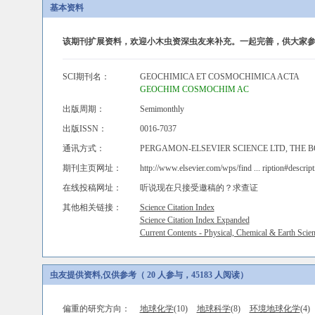
基本资料
该期刊扩展资料，欢迎小木虫资深虫友来补充。一起完善，供大家参
SCI期刊名：
GEOCHIMICA ET COSMOCHIMICA ACTA
GEOCHIM COSMOCHIM AC
出版周期：
Semimonthly
出版ISSN：
0016-7037
通讯方式：
PERGAMON-ELSEVIER SCIENCE LTD, THE 
期刊主页网址：
http://www.elsevier.com/wps/find ... ription#descript
在线投稿网址：
听说现在只接受邀稿的？求查证
其他相关链接：
Science Citation Index
Science Citation Index Expanded
Current Contents - Physical, Chemical & Earth Scie
虫友提供资料,仅供参考（ 20 人参与，45183 人阅读）
偏重的研究方向：
地球化学
(10)
地球科学
(8)
环境地球化学
(4)