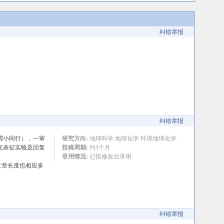
纠错举报
纠错举报
，可谓小同行），一审
研究方向:
地球科学 地球化学 环境地球化学
it。补充表征实验及回复
投稿周期:
约3个月
录用情况:
已投修改后录用
文章长度也相应多
纠错举报