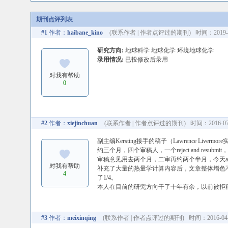
期刊点评列表
#1
作者：
haibane_kino
(
联系作者
|
作者点评过的期刊
) 时间：2019-02
研究方向:
地球科学 地球化学 环境地球化学
录用情况:
已投修改后录用
对我有帮助
0
#2
作者：
xiejinchuan
(
联系作者
|
作者点评过的期刊
) 时间：2016-07-
副主编Kersting接手的稿子（Lawrence L
约三个月，四个审稿人，一个reject and resubmit，两
审稿意见用去两个月，二审再约两个半月，今天a
对我有帮助
补充了大量的热量学计算内容后，文章整体增色
4
了1/4。
本人在目前的研究方向干了十年有余，以前被拒稿
#3
作者：
meixinqing
(
联系作者
|
作者点评过的期刊
) 时间：2016-04-0