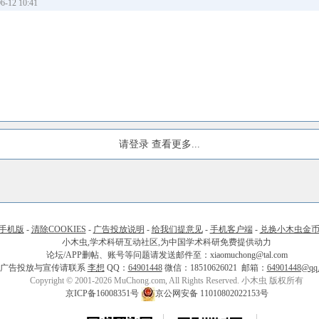
-12 10:41
请登录
查看更多...
手机版
-
清除COOKIES
-
广告投放说明
-
给我们提意见
-
手机客户端
-
兑换小木虫金
小木虫,学术科研互动社区,为中国学术科研免费提供动力
论坛/APP删帖、账号等问题请发送邮件至：xiaomuchong@tal.com
广告投放与宣传请联系
李想
QQ：
64901448
微信：18510626021 邮箱：
64901448@qq
Copyright © 2001-2026 MuChong.com, All Rights Reserved. 小木虫 版权所有
京ICP备16008351号
京公网安备 11010802022153号