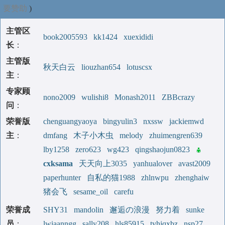
要赞助
)
主管区
book2005593
kk1424
xuexididi
长
：
主管版
秋天白云
liouzhan654
lotuscsx
主
：
专家顾
nono2009
wulishi8
Monash2011
ZBBcrazy
问
：
荣誉版
chenguangyaoya
bingyulin3
nxssw
jackiemwd
主
：
dmfang
木子小木虫
melody
zhuimengren639
lby1258
zero623
wg423
qingshaojun0823
cxksama
天天向上3035
yanhualover
avast2009
paperhunter
自私的猫1988
zhlnwpu
zhenghaiw
猪会飞
sesame_oil
carefu
荣誉成
SHY31
mandolin
邂逅の浪漫
努力着
sunke
员
：
lwiaanngg
sally208
hls85915
tyhjqxbz
nsp27