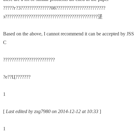
?????г?3??????????????08???????????????????????
з???????????????????????????????????????????塣
Based on the above, I cannot recommend it can be accepted by JSS
C
????????????????????????
?е??Ц???????
1
[
Last edited by zxg7980 on 2014-12-12 at 10:33
]
1