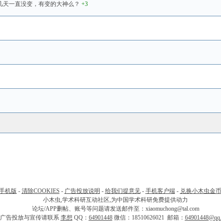
定段好像这几天一直没变，有变的大神么？
+3
手机版
-
清除COOKIES
-
广告投放说明
-
给我们提意见
-
手机客户端
-
兑换小木虫金
小木虫,学术科研互动社区,为中国学术科研免费提供动力
论坛/APP删帖、账号等问题请发送邮件至：xiaomuchong@tal.com
广告投放与宣传请联系
李想
QQ：
64901448
微信：18510626021 邮箱：
64901448@qq