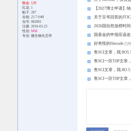
散金: 129
红花: 1
【2027博士申请】
帖子: 287
在线: 23.7小时
关于豆爷回答的JTJC
虫号: 982061
2026国自然放榜时间
注册: 2010-03-25
性别:
MM
国基金的申报应该改
专业: 微生物生态学
好奇怪的filecode
已经
售SCI文章，我:8O5.
售SCI一区T0P文章，我
售SCI文章，我:8O.5
售SCI一区T0P文章，我