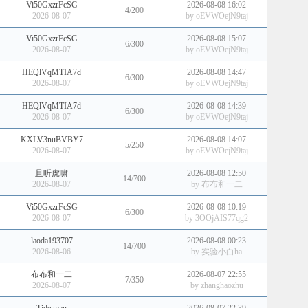
Vi50GxzrFcSG
2026-08-08 16:02
4/200
2026-08-07
by
oEVWOejN9taj
Vi50GxzrFcSG
2026-08-08 15:07
6/300
2026-08-07
by
oEVWOejN9taj
HEQlVqMTIA7d
2026-08-08 14:47
6/300
2026-08-07
by
oEVWOejN9taj
HEQlVqMTIA7d
2026-08-08 14:39
6/300
2026-08-07
by
oEVWOejN9taj
KXLV3nuBVBY7
2026-08-08 14:07
5/250
2026-08-07
by
oEVWOejN9taj
且听虎啸
2026-08-08 12:50
14/700
2026-08-07
by
布布和一二
Vi50GxzrFcSG
2026-08-08 10:19
6/300
2026-08-07
by
3OOjAIS77qg2
laoda193707
2026-08-08 00:23
14/700
2026-08-06
by
实验小白ha
布布和一二
2026-08-07 22:55
7/350
2026-08-07
by
zhanghaozhu