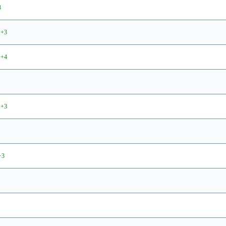
3
+3
+4
+3
+3