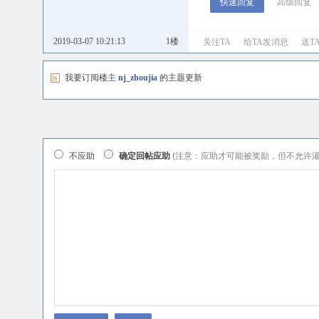
高级回复
2019-03-07 10:21:13
1楼
关注TA
给TA发消息
送T
我要订阅楼主
nj_zhoujia
的主题更新
不应助
确定回帖应助
(注意：应助才可能被奖励，但不允许灌