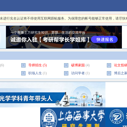
日起，未进行实名认证将不得使用互联网跟帖服务。为保障您的帐号能够正常使用，请尽
(6)
>
导师招生
(5)
>
硕博家园
(4)
>
论文投
>
职场人生
(1)
>
访问学者
(1)
>
博后之