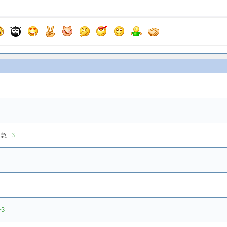
+急
+3
+3