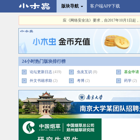
版块导航
客户端APP下载
应《网络安全法》要求，自2017年10月1
24小时热门版块排行榜
>
论坛更新日志
(419)
>
虫友互识
(8)
>
基金申请
>
外文书籍求助
(2)
>
考博
(2)
>
药学
(2)