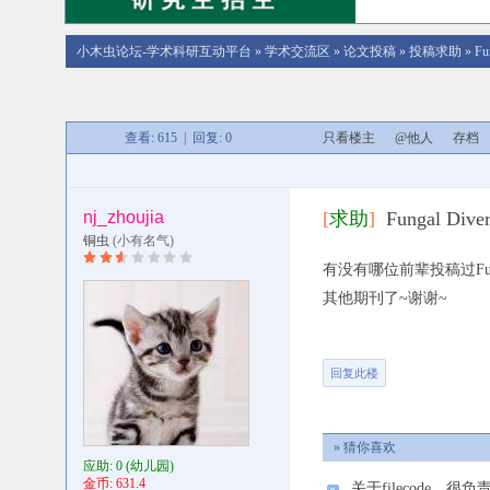
小木虫论坛-学术科研互动平台
»
学术交流区
»
论文投稿
»
投稿求助
»
Fu
查看: 615 | 回复: 0
只看楼主
@他人
存档
nj_zhoujia
[
求助
]
Fungal Div
铜虫
(小有名气)
有没有哪位前辈投稿过Fu
其他期刊了~谢谢~
回复此楼
» 猜你喜欢
应助: 0
(幼儿园)
金币: 631.4
关于filecode，