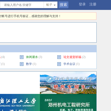
登录
注册
帖子
快对帐号进行手机号验证，感谢您的理解与支持！
稿
(4)
>
休闲灌水
(3)
>
论文道贺祈福
(2)
家
(1)
>
数学
(1)
>
学术会议
(1)