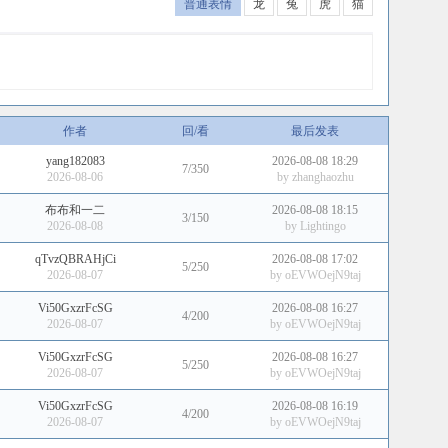
普通表情
龙
兔
虎
猫
作者
回/看
最后发表
yang182083
2026-08-08 18:29
7/350
2026-08-06
by
zhanghaozhu
布布和一二
2026-08-08 18:15
3/150
2026-08-08
by
Lightingo
qTvzQBRAHjCi
2026-08-08 17:02
5/250
2026-08-07
by
oEVWOejN9taj
Vi50GxzrFcSG
2026-08-08 16:27
4/200
2026-08-07
by
oEVWOejN9taj
Vi50GxzrFcSG
2026-08-08 16:27
5/250
2026-08-07
by
oEVWOejN9taj
Vi50GxzrFcSG
2026-08-08 16:19
4/200
2026-08-07
by
oEVWOejN9taj