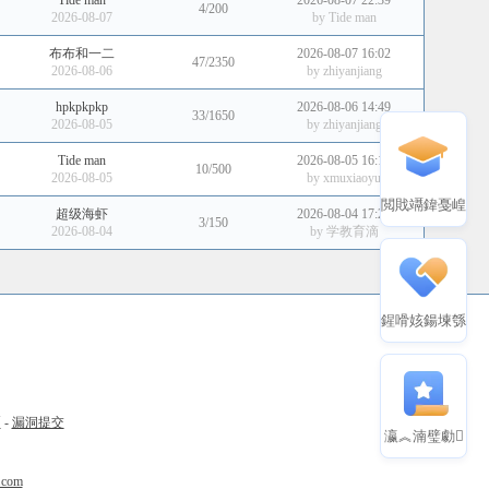
Tide man
2026-08-07 22:39
4/200
2026-08-07
by
Tide man
布布和一二
2026-08-07 16:02
47/2350
2026-08-06
by
zhiyanjiang
hpkpkpkp
2026-08-06 14:49
33/1650
2026-08-05
by
zhiyanjiang
Tide man
2026-08-05 16:14
10/500
2026-08-05
by
xmuxiaoyu
閲戝竵鍏戞崲
超级海虾
2026-08-04 17:26
3/150
2026-08-04
by
学教育滴
鍟嗗姟鍚堜綔
币
-
漏洞提交
瀛︽湳璧勮
.com