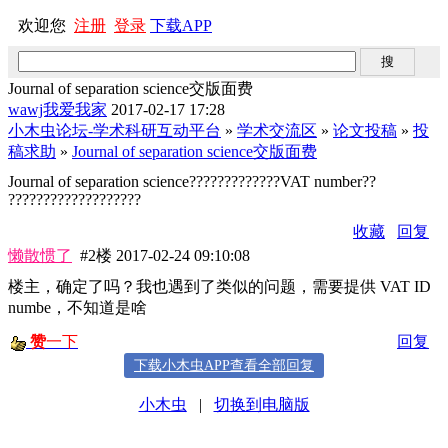
欢迎您
注册
登录
下载APP
Journal of separation science交版面费
wawj我爱我家
2017-02-17 17:28
小木虫论坛-学术科研互动平台
»
学术交流区
»
论文投稿
»
投
稿求助
»
Journal of separation science交版面费
Journal of separation science?????????????VAT number??
???????????????????
收藏
回复
懒散惯了
#2楼
2017-02-24 09:10:08
楼主，确定了吗？我也遇到了类似的问题，需要提供 VAT ID
numbe，不知道是啥
赞
一下
回复
下载小木虫APP查看全部回复
小木虫
|
切换到电脑版