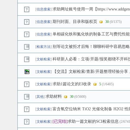
求助网址账号使用一周【https://www.addgene
[
信息搜索
]
期刊封面、目录和版权页
[
信息搜索
]
30
(0/1375)
单相碳化铁和氮化铁的制备工艺与费托性能
[
信息搜索
]
别等论文被拒才后悔！聊聊科研中容易忽略
[
检索方法
]
科研新人必看：立项/开题/报奖都绕不开科
[
文献检索
]
【交流】文献检索/查新/开题整理经验分享
[
文献检索
]
求助1篇论文的EI收录
[
文献检索
]
5
(1/6405)
求助材料
[
其他
]
30
(0/5600)
富含氧空位纳米 TiO2 光催化制备 H2O2
[
文献检索
]
[已完结]
求助一篇文献的SCI检索信息
[
文献检索
]
(2/6741