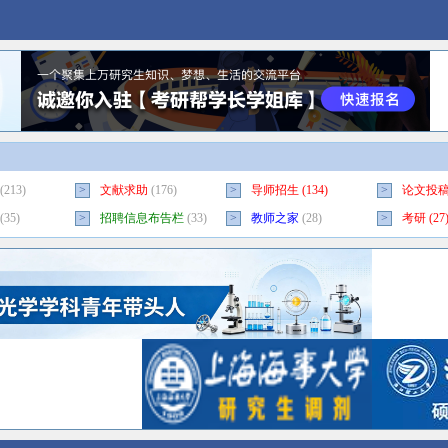
(213)
>
文献求助
(176)
>
导师招生
(134)
>
论文投
(35)
>
招聘信息布告栏
(33)
>
教师之家
(28)
>
考研
(27