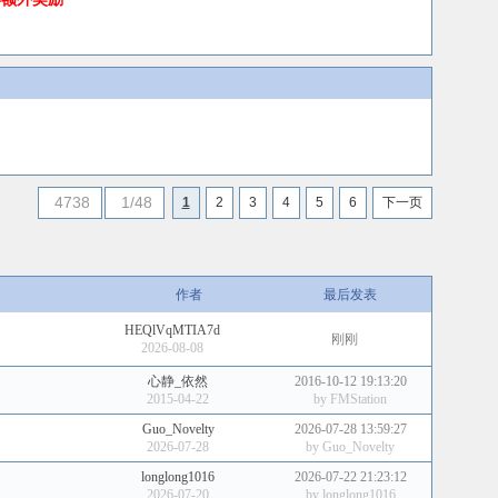
4738
1/48
1
2
3
4
5
6
下一页
作者
最后发表
HEQlVqMTIA7d
刚刚
2026-08-08
心静_依然
2016-10-12 19:13:20
2015-04-22
by
FMStation
Guo_Novelty
2026-07-28 13:59:27
2026-07-28
by
Guo_Novelty
longlong1016
2026-07-22 21:23:12
2026-07-20
by
longlong1016