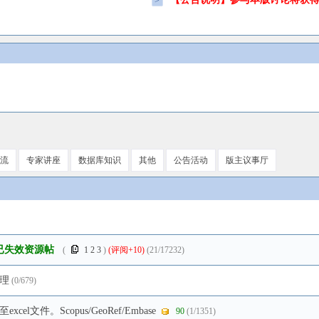
>
流
专家讲座
数据库知识
其他
公告活动
版主议事厅
已失效资源帖
(
1
2
3
)
(评阅+10)
(21/17232)
理
(0/679)
件。Scopus/GeoRef/Embase
90
(1/1351)