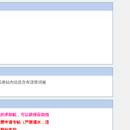
或者站内信息含有违禁词被
版的求助帖，可以获得应助指
经费申请专帖（严禁灌水，违
得额外奖励