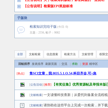
>
【公告说明】检索版EPI奖励标准
>
子版块
检索知识完结子版
(今日: 0)
主题：2556, 帖子：9082
全部
文献检索
信息搜索
检索方法
文献管理
权限交
回帖排序
发表排序
刷新页面
|
交流
|
求助
|
资源
精华区
售SCI文章，我:8O5.5.1.O.54,科目齐全,可+急
[
热点
]
【有奖征集】优秀资源帖及举报本版
[
公告活动
]
[推荐]
一文读懂科技查新｜从委托到备案全流程梳
[
文献检索
]
请协助在这些平台上完成一次检索，并下载至excel文
[
文献检索
]