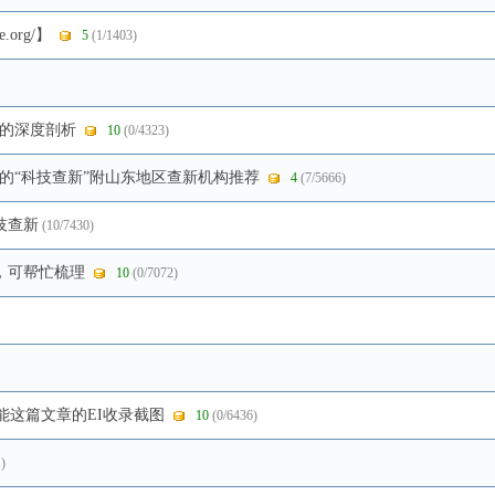
.org/】
5
(1/1403)
的深度剖析
10
(0/4323)
的“科技查新”附山东地区查新机构推荐
4
(7/5666)
技查新
(10/7430)
，可帮忙梳理
10
(0/7072)
 性能这篇文章的EI收录截图
10
(0/6436)
)