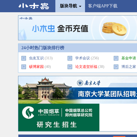
版块导航
客户端APP下载
24小时热门版块排行榜
>
虫友互识
(313)
>
学术会议
(256)
>
基金申请
>
硕博家园
(40)
>
论文道贺祈福
(38)
>
博后之家