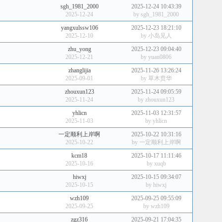
sgh_1981_2000
2025-12-24 10:43:39
2025-12-24
by
sgh_1981_2000
yangxulssw106
2025-12-23 18:21:10
2025-12-10
by
小岛见人
zhu_yong
2025-12-23 09:04:40
2025-12-21
by
yuan0806
zhanglijia
2025-11-26 13:26:24
2025-09-01
by
草木贲华
zhouxun123
2025-11-24 09:05:59
2025-11-24
by
zhouxun123
yhlicn
2025-11-03 12:31:57
2025-11-03
by
yhlicn
一定顺利上岸啊
2025-10-22 10:31:16
2025-10-22
by
一定顺利上岸啊
kcm18
2025-10-17 11:11:46
2025-10-16
by
xuqb
hiwxj
2025-10-15 09:34:07
2025-10-15
by
hiwxj
wzh109
2025-09-25 09:55:09
2025-09-25
by
wzh109
zgz316
2025-09-21 17:04:35