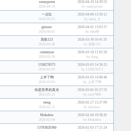
sunnypoem
2026-04-19 14:59:52
2026-04-19
by
sunnypoem
一点红
2026-04-09 13:50:12
2026-03-25
by
fanny_li
gnixuw
2026-04-01 13:03:37
2026-04-01
by
nBu锂
高歌123
2026-03-30 10:41:35
2026-03-30
by
高歌123
cuiminyue
2026-03-18 11:02:26
2026-03-18
by
tfang
1358276571
2026-03-03 14:59:23
2026-03-03
by
1358276571
上岸了鸭
2026-03-03 14:00:48
2026-03-03
by
上岸了鸭
你是世界的真光
2026-03-01 05:57:55
2025-05-21
by
rock7968
eteng
2026-02-27 15:27:09
2026-02-25
by
skyshow
Mukubex
2026-02-04 19:38:45
2026-02-04
by
Mukubex
13783820360
2026-02-03 17:21:24