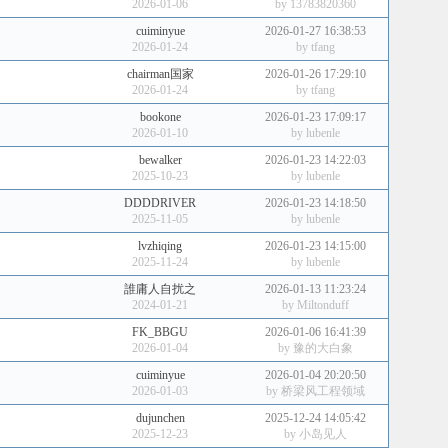
2026-01-06
by
13783820360
cuiminyue
2026-01-27 16:38:53
2026-01-24
by
tfang
chairman国家
2026-01-26 17:29:10
2026-01-24
by
tfang
bookone
2026-01-23 17:09:17
2026-01-10
by
lubenle
bewalker
2026-01-23 14:22:03
2025-10-23
by
lubenle
DDDDRIVER
2026-01-23 14:18:50
2025-11-05
by
lubenle
lvzhiqing
2026-01-23 14:15:00
2025-11-24
by
lubenle
誰庸人自扰之
2026-01-13 11:23:24
2024-01-21
by
Miltonduff
FK_BBGU
2026-01-06 16:41:39
2026-01-04
by
豫的大白象
cuiminyue
2026-01-04 20:20:50
2026-01-03
by
桥梁风工程领域
dujunchen
2025-12-24 14:05:42
2025-12-23
by
小岛见人