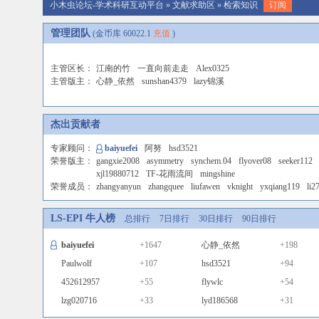
小木虫论坛-学术科研互动平台
»
文献求助区
»
检索知识
订阅
管理团队
(金币库
60022.1
充值
)
主管区长：
江南的竹
一直向前走走
Alex0325
主管版主：
心静_依然
sunshan4379
lazy锦溪
杰出贡献者
专家顾问：
baiyuefei
阿努
hsd3521
荣誉版主：
gangxie2008
asymmetry
synchem.04
flyover08
seeker112
xjl19880712
TF-花雨流间
mingshine
荣誉成员：
zhangyanyun
zhangquee
liufawen
vknight
yxqiang119
li2
LS-EPI 牛人榜
总排行
7日排行
30日排行
90日排行
baiyuefei
+1647
心静_依然
+198
Paulwolf
+107
hsd3521
+94
452612957
+55
flywlc
+54
lzg020716
+33
lyd186568
+31