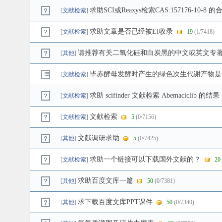
求助SCI或Reaxys检索CAS:157176-10
[
文献检索
]
求助文章是否已经被EI收录
[
文献检索
]
19
(1/7418)
请推荐有关二氧化硅和白炭黑的中文或英文专
[
其他
]
毕赤酵母发酵时产生的绿色次生代谢产物是
[
文献检索
]
求助 scifinder 文献检索 Abemaciclib 的结果
[
文献检索
]
文献检索
[
文献检索
]
5
(0/7156)
文献调研求助
[
其他
]
5
(0/7425)
求助一个链接可以下载国外文献的？
[
文献检索
]
20
求助百度文库一篇
[
其他
]
50
(0/7381)
求下载百度文库PPT课件
[
其他
]
50
(0/7340)