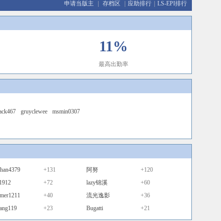
申请当版主
|
存档区
|
应助排行
|
LS-EPI排行
11%
最高出勤率
ack467
gruyclewee
msmin0307
shan4379
+131
阿努
+120
1912
+72
lazy锦溪
+60
ymer1211
+40
流光逸影
+36
ang119
+23
Bugatti
+21