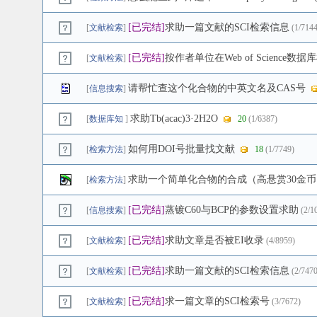
[已完结]
求助一篇文献的SCI检索信息
[
文献检索
]
(1/7144
[已完结]
按作者单位在Web of Science数据
[
文献检索
]
请帮忙查这个化合物的中英文名及CAS号
[
信息搜索
]
求助Tb(acac)3·2H2O
[
数据库知
]
20
(1/6387)
如何用DOI号批量找文献
[
检索方法
]
18
(1/7749)
求助一个简单化合物的合成（高悬赏30金币
[
检索方法
]
[已完结]
蒸镀C60与BCP的参数设置求助
[
信息搜索
]
(2/1
[已完结]
求助文章是否被EI收录
[
文献检索
]
(4/8959)
[已完结]
求助一篇文献的SCI检索信息
[
文献检索
]
(2/7470
[已完结]
求一篇文章的SCI检索号
[
文献检索
]
(3/7672)