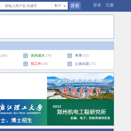
登录
注册
帖子
稿
(80)
>
休闲灌水
(79)
>
考博
(42)
)
>
找工作
(26)
>
公派出国
(25)