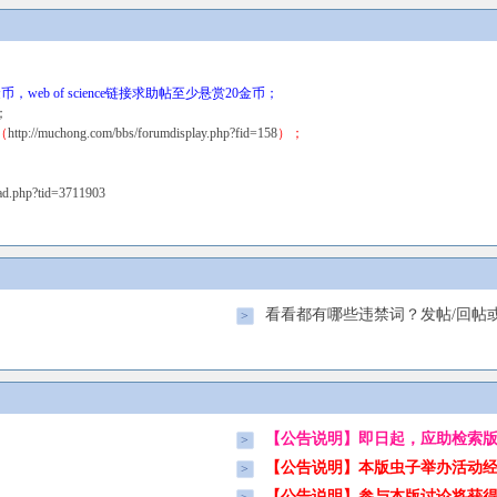
b of science链接求助帖至少悬赏20金币；
；
（
http://muchong.com/bbs/forumdisplay.php?fid=158
）；
ead.php?tid=3711903
看看都有哪些违禁词？发帖/回帖
>
【公告说明】即日起，应助检索
>
【公告说明】本版虫子举办活动
>
【公告说明】参与本版讨论将获