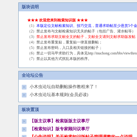
版块说明
★★★ 欢迎您来到检索知识版 ★★★
（1）
本版定位文献检索知识、技巧交流，普通求助帖至少悬赏5个金币，we
（2）禁止发布与文献检索知识无关的帖子（包括广告、灌水帖等）
（3）
禁止发布求助文献全文的帖子，文献全文请到文献求助版发帖
（4）禁止发布重复贴，重复贴一律直接删帖；
（5）禁止发布密码，入口及相关链接的帖子；
（6）禁止一切马甲求助行为，具体见
http://muchong.com/bbs/viewthr
（7）禁止以其他方式扰乱本版的秩序。
全论坛公告
小木虫论坛自助删帖操作教程来了！
>
小木虫论坛基本规则(会员必读)
>
板块置顶
【版主议事】检索版版主议事厅
>
【检索知识】版专家顾问议事厅
>
【公告说明】关于检索知识版帖子管理调整的一点说明