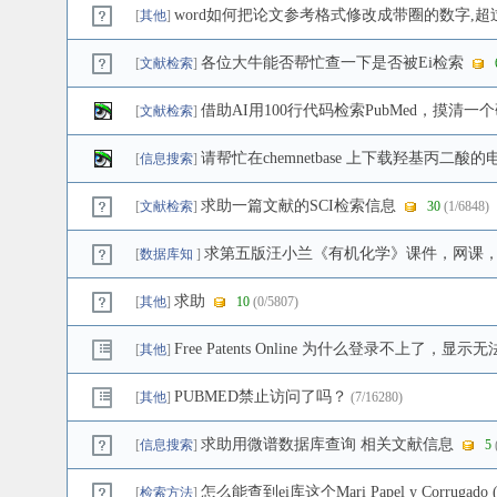
word如何把论文参考格式修改成带圈的数字,超过
[
其他
]
各位大牛能否帮忙查一下是否被Ei检索
[
文献检索
]
借助AI用100行代码检索PubMed，摸清
[
文献检索
]
请帮忙在chemnetbase 上下载羟基丙二
[
信息搜索
]
求助一篇文献的SCI检索信息
[
文献检索
]
30
(1/6848)
求第五版汪小兰《有机化学》课件，网课
[
数据库知
]
求助
[
其他
]
10
(0/5807)
Free Patents Online 为什么登录不上了，显
[
其他
]
PUBMED禁止访问了吗？
[
其他
]
(7/16280)
求助用微谱数据库查询 相关文献信息
[
信息搜索
]
5
怎么能查到ei库这个Mari Papel y Corruga
[
检索方法
]