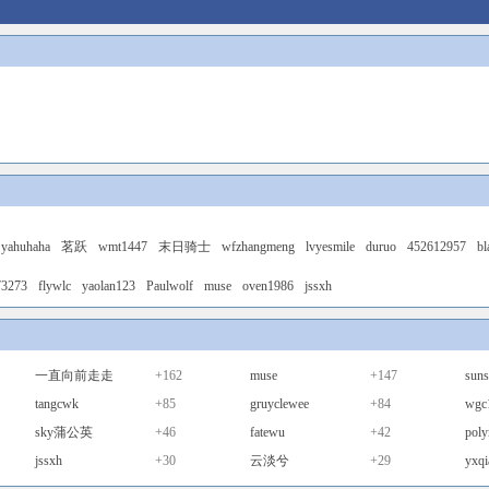
yahuhaha
茗跃
wmt1447
末日骑士
wfzhangmeng
lvyesmile
duruo
452612957
bl
73273
flywlc
yaolan123
Paulwolf
muse
oven1986
jssxh
一直向前走走
+162
muse
+147
sun
tangcwk
+85
gruyclewee
+84
wgc
sky蒲公英
+46
fatewu
+42
pol
jssxh
+30
云淡兮
+29
yxqi