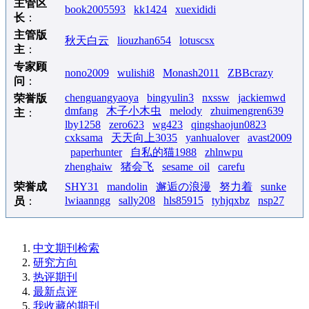
主管区
book2005593
kk1424
xuexididi
长
：
主管版
秋天白云
liouzhan654
lotuscsx
主
：
专家顾
nono2009
wulishi8
Monash2011
ZBBcrazy
问
：
chenguangyaoya
bingyulin3
nxssw
jackiemwd
荣誉版
dmfang
木子小木虫
melody
zhuimengren639
主
：
lby1258
zero623
wg423
qingshaojun0823
cxksama
天天向上3035
yanhualover
avast2009
paperhunter
自私的猫1988
zhlnwpu
zhenghaiw
猪会飞
sesame_oil
carefu
荣誉成
SHY31
mandolin
邂逅の浪漫
努力着
sunke
lwiaanngg
sally208
hls85915
tyhjqxbz
nsp27
员
：
中文期刊检索
研究方向
热评期刊
最新点评
我收藏的期刊