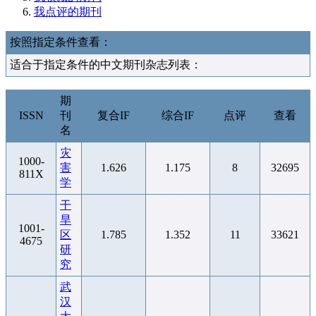
我点评的期刊
按照指定条件查看：
适合于指定条件的中文期刊杂志列表：
期
ISSN
刊
复合IF
综合IF
点评
查看
名
灾
1000-
害
1.626
1.175
8
32695
811X
学
干
旱
1001-
区
1.785
1.352
11
33621
4675
研
究
武
汉