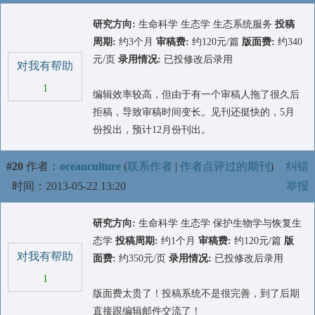
研究方向:
生命科学 生态学 生态系统服务
投稿
周期:
约3个月
审稿费:
约120元/篇
版面费:
约340
元/页
录用情况:
已投修改后录用
对我有帮助
1
编辑效率较高，但由于有一个审稿人拖了很久后
拒稿，导致审稿时间变长。见刊还挺快的，5月
份投出，预计12月份刊出。
#20
作者：
oceanculture
(
联系作者
|
作者点评过的期刊
)
纠错
时间：2013-05-22 13:20
举报
研究方向:
生命科学 生态学 保护生物学与恢复生
态学
投稿周期:
约1个月
审稿费:
约120元/篇
版
对我有帮助
面费:
约350元/页
录用情况:
已投修改后录用
1
版面费太贵了！投稿系统不是很完善，到了后期
直接跟编辑邮件交流了！