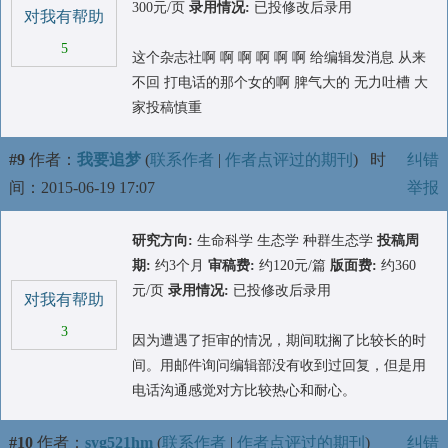
300元/页
录用情况:
已投修改后录用
对我有帮助
5
这个杂志社啊 啊 啊 啊 啊 啊 给编辑发消息 从来
不回 打电话的那个女的啊 脾气大的 无力吐槽 大
家投稿慎重
#9
作者：
我要追梦
(
联系作者
|
作者点评过的期刊
)
时
纠错
间：2015-06-19 17:07
举报
研究方向:
生命科学 生态学 种群生态学
投稿周
期:
约3个月
审稿费:
约120元/篇
版面费:
约360
元/页
录用情况:
已投修改后录用
对我有帮助
3
因为遭遇了拒审的情况，期间耽搁了比较长的时
间。用邮件询问编辑部没有收到过回复，但是用
电话沟通感觉对方比较热心和耐心。
#10
作者：
syg521hm
(
联系作者
|
作者点评过的期刊
)
纠错