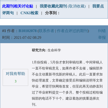
此期刊相关讨论贴
|
我要收藏此期刊
(取消收藏)
|
我要点
评两句
|
CNKI检索
| 分享到：
#1
作者：
B10102078
(
联系作者
|
作者点评过的期刊
)
纠错
时间：2021-07-02 08:29
举报
研究方向:
生命科学
1月份投稿，5月份才拿到审稿结果，中间审稿人
一直不给审稿意见，如果作者不去催，编辑部并
对我有帮助
不会主动重新寻找新的审稿人。此后一直要求加
快处理速度，文章确定接受后和编辑说明等文章
3
毕业，希望尽快网络首发，但至此再无动静直到
过了毕业材料提交一个多月。整个投稿过程给编
辑部的电话不下十个。建议着急的慎重选择次
刊。