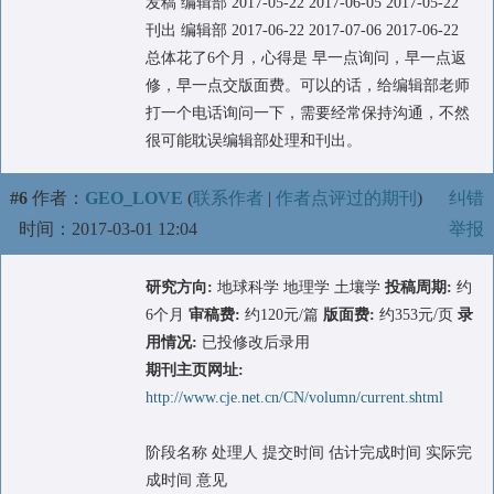
发稿 编辑部 2017-05-22 2017-06-05 2017-05-22
刊出 编辑部 2017-06-22 2017-07-06 2017-06-22
总体花了6个月，心得是 早一点询问，早一点返
修，早一点交版面费。可以的话，给编辑部老师
打一个电话询问一下，需要经常保持沟通，不然
很可能耽误编辑部处理和刊出。
#6
作者：
GEO_LOVE
(
联系作者
|
作者点评过的期刊
)
纠错
时间：2017-03-01 12:04
举报
研究方向:
地球科学 地理学 土壤学
投稿周期:
约
6个月
审稿费:
约120元/篇
版面费:
约353元/页
录
用情况:
已投修改后录用
期刊主页网址:
http://www.cje.net.cn/CN/volumn/current.shtml
阶段名称 处理人 提交时间 估计完成时间 实际完
成时间 意见