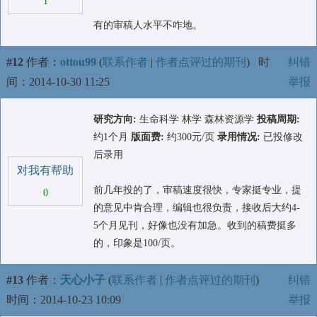
1
有的审稿人水平不咋地。
#12
作者：
ottou99
(
联系作者
|
作者点评过的期刊
)
时
纠错
间：2014-10-30 11:25
举报
研究方向:
生命科学 林学 森林资源学
投稿周期:
约1个月
版面费:
约300元/页
录用情况:
已投修改
后录用
对我有帮助
前几年投的了，审稿速度很快，专家挺专业，提
0
的意见中肯合理，编辑也很负责，接收后大约4-
5个月见刊，好像也没有加急。收到的稿费挺多
的，印象是100/页。
#13
作者：
天心小子
(
联系作者
|
作者点评过的期刊
)
纠错
时间：2014-10-23 10:09
举报