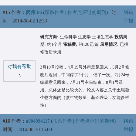
#15
作者：
闵伟-86
(
联系作者
|
作者点评过的期刊
)
时
纠错
间：2014-08-02 12:33
举报
研究方向:
生命科学 生态学 土壤生态学
投稿周
期:
约1个月
审稿费:
约120元/篇
录用情况:
已投
修改后录用
对我有帮助
3月19号投稿，4月19号外审意见回来，5月2号修
改后返回，中间停了2个月，催了一次。7月24号
5
编辑意见回来，7月31号主审结束，8月1号录
用。总体还是比较快的。论文内容是关于土壤微
生物方面的（微生物数量，基础呼吸，功能多样
性）
#16
作者：
a904994117
(
联系作者
|
作者点评过的期刊
)
纠错
时间：2014-06-10 15:00
举报