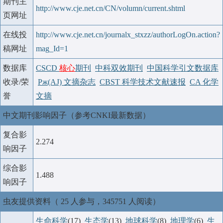
期刊主
http://www.cje.net.cn/CN/volumn/current.shtml
页网址
在线投
http://www.cje.net.cn/journalx_stxzz/authorLogOn.action?
稿网址
mag_Id=1
数据库
CSCD
核心
期刊
中科双效期刊
中国科学引文数据库
收录/荣
Pж(AJ) 文摘杂志
CBST 科学技术文献速报
CA 化学
誉
文摘
中文期刊影响因子（参考CNKI最新数据）
复合影
2.274
响因子
综合影
1.488
响因子
虫友提供资料（ 25 人参与，345751 人阅读）
生命科学
(17)
生态学
(13)
地球科学
(8)
地理学
(6)
生