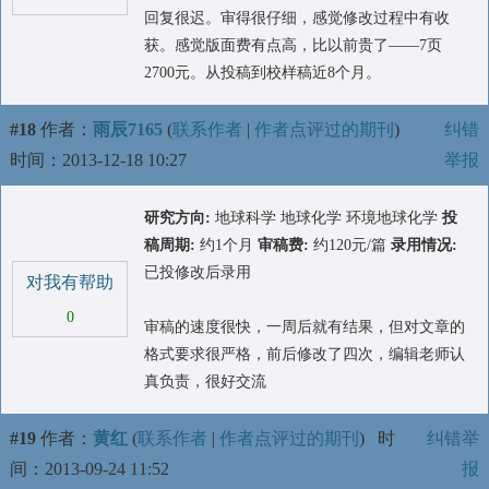
回复很迟。审得很仔细，感觉修改过程中有收
获。感觉版面费有点高，比以前贵了——7页
2700元。从投稿到校样稿近8个月。
#18
作者：
雨辰7165
(
联系作者
|
作者点评过的期刊
)
纠错
时间：2013-12-18 10:27
举报
研究方向:
地球科学 地球化学 环境地球化学
投
稿周期:
约1个月
审稿费:
约120元/篇
录用情况:
已投修改后录用
对我有帮助
0
审稿的速度很快，一周后就有结果，但对文章的
格式要求很严格，前后修改了四次，编辑老师认
真负责，很好交流
#19
作者：
黄红
(
联系作者
|
作者点评过的期刊
)
时
纠错举
间：2013-09-24 11:52
报