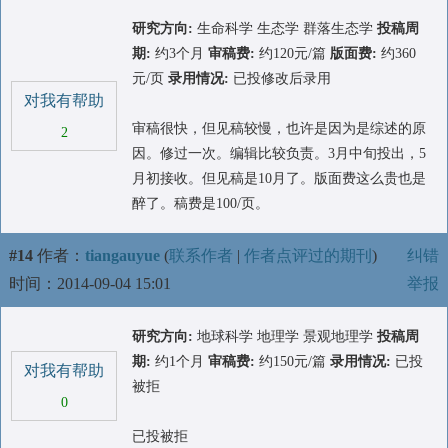
研究方向:
生命科学 生态学 群落生态学
投稿周
期:
约3个月
审稿费:
约120元/篇
版面费:
约360
元/页
录用情况:
已投修改后录用
对我有帮助
审稿很快，但见稿较慢，也许是因为是综述的原
2
因。修过一次。编辑比较负责。3月中旬投出，5
月初接收。但见稿是10月了。版面费这么贵也是
醉了。稿费是100/页。
#14
作者：
tiangauyue
(
联系作者
|
作者点评过的期刊
)
纠错
时间：2014-09-04 15:01
举报
研究方向:
地球科学 地理学 景观地理学
投稿周
期:
约1个月
审稿费:
约150元/篇
录用情况:
已投
对我有帮助
被拒
0
已投被拒