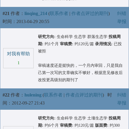
#21
作者：
linqing_214
(
联系作者
|
作者点评过的期刊
)
纠错
时间：2013-04-29 20:55
举报
研究方向:
生命科学 生态学 群落生态学
投稿周
期:
约1个月
审稿费:
约120元/篇
录用情况:
已投
被拒
对我有帮助
1
审稿速度还是挺快的，一个月内审回，只是我自
己第一次写的文章确实不够好，根据意见修改后
改投更高级别的期刊了
#22
作者：
hulening
(
联系作者
|
作者点评过的期刊
)
时
纠错
间：2012-09-27 21:43
举报
研究方向:
生命科学 生态学 土壤生态学
投稿周
期:
约6个月
审稿费:
约120元/篇
版面费:
约300