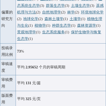
态系统生态学
(3)
群落生态学
(3)
土壤生态学
(3)
遥感
偏重的
机理与方法
(2)
自然地理学
(2)
林学
(2)
环境地球化学
研究方
(2)
地球化学
(2)
森林土壤学
(1)
土壤学
(1)
植物生理
向
与生化
(1)
植物学
(1)
种群生态学
(1)
森林资源学
(1)
景观地理学
(1)
生态系统服务
(1)
保护生物学与恢复
生态学
(1)
投稿录
73
%
用比例
审稿速
平均
2.95652
个月的审稿周期
度
审稿费
平均
131
元/篇
用
版面费
平均
325
元/页
用