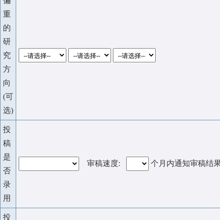
偏
重
的
研
究
方
向
(可
选)
投
稿
是
审稿速度:
个月内通知审稿结
否
录
用
投