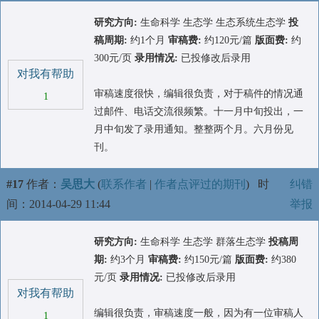
研究方向:
生命科学 生态学 生态系统生态学
投
稿周期:
约1个月
审稿费:
约120元/篇
版面费:
约
300元/页
录用情况:
已投修改后录用
对我有帮助
审稿速度很快，编辑很负责，对于稿件的情况通
1
过邮件、电话交流很频繁。十一月中旬投出，一
月中旬发了录用通知。整整两个月。六月份见
刊。
#17
作者：
吴思大
(
联系作者
|
作者点评过的期刊
)
时
纠错
间：2014-04-29 11:44
举报
研究方向:
生命科学 生态学 群落生态学
投稿周
期:
约3个月
审稿费:
约150元/篇
版面费:
约380
元/页
录用情况:
已投修改后录用
对我有帮助
编辑很负责，审稿速度一般，因为有一位审稿人
1