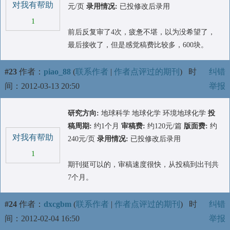
对我有帮助
元/页
录用情况:
已投修改后录用
1
前后反复审了4次，疲惫不堪，以为没希望了，
最后接收了，但是感觉稿费比较多，600块。
#23
作者：
piao_88
(
联系作者
|
作者点评过的期刊
)
时
纠错
间：2012-03-13 20:50
举报
研究方向:
地球科学 地球化学 环境地球化学
投
稿周期:
约1个月
审稿费:
约120元/篇
版面费:
约
对我有帮助
240元/页
录用情况:
已投修改后录用
1
期刊挺可以的，审稿速度很快，从投稿到出刊共
7个月。
#24
作者：
dxcgbm
(
联系作者
|
作者点评过的期刊
)
时
纠错
间：2012-02-04 16:50
举报