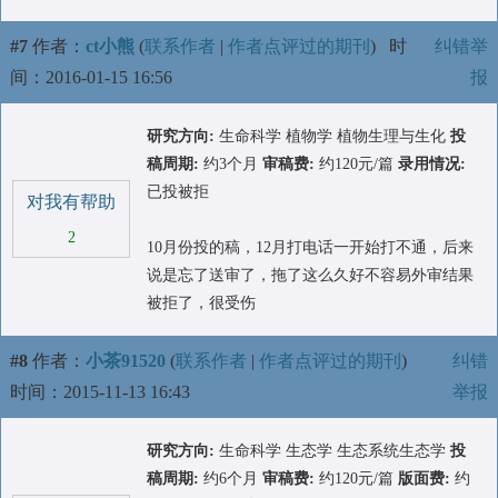
#7
作者：
ct小熊
(
联系作者
|
作者点评过的期刊
)
时
纠错举
间：2016-01-15 16:56
报
研究方向:
生命科学 植物学 植物生理与生化
投
稿周期:
约3个月
审稿费:
约120元/篇
录用情况:
已投被拒
对我有帮助
2
10月份投的稿，12月打电话一开始打不通，后来
说是忘了送审了，拖了这么久好不容易外审结果
被拒了，很受伤
#8
作者：
小茶91520
(
联系作者
|
作者点评过的期刊
)
纠错
时间：2015-11-13 16:43
举报
研究方向:
生命科学 生态学 生态系统生态学
投
稿周期:
约6个月
审稿费:
约120元/篇
版面费:
约