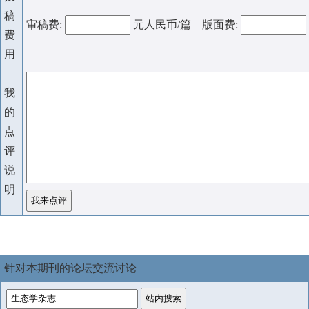
稿
审稿费:
元人民币/篇 版面费:
费
用
我
的
点
评
说
明
针对本期刊的论坛交流讨论