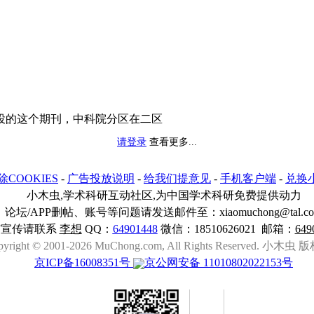
接投的这个期刊，中科院分区在二区
请登录
查看更多...
除COOKIES
-
广告投放说明
-
给我们提意见
-
手机客户端
-
兑换
小木虫,学术科研互动社区,为中国学术科研免费提供动力
论坛/APP删帖、账号等问题请发送邮件至：xiaomuchong@tal.c
与宣传请联系
李想
QQ：
64901448
微信：18510626021 邮箱：
649
pyright © 2001-2026 MuChong.com, All Rights Reserved. 小木
京ICP备16008351号
京公网安备 11010802022153号