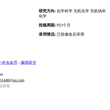
研究方向:
化学科学 无机化学 无机纳米
化学
投稿周期:
约3个月
录用情况:
已投修改后录用
小木虫金币
-
漏洞提交
om
01448@qq.com
虫 版权所有