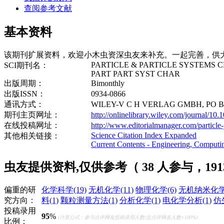
查阅参考文献
基本资料
该期刊扩展资料，欢迎小木虫资深虫友来补充。一起完善，供
PARTICLE & PARTICLE SYSTEMS 
SCI期刊名：
PART PART SYST CHAR
出版周期：
Bimonthly
出版ISSN：
0934-0866
通讯方式：
WILEY-V C H VERLAG GMBH, PO BO
期刊主页网址：
http://onlinelibrary.wiley.com/journal/1
在线投稿网址：
http://www.editorialmanager.com/particle-
Science Citation Index Expanded
其他相关链接：
Current Contents - Engineering, Comput
虫友提供资料,仅供参考（ 38 人参与，191
偏重的研
化学科学
(19)
无机化学
(11)
物理化学
(6)
无机纳米化
究方向：
料
(1)
颗粒测量方法
(1)
分析化学
(1)
电化学分析
(1)
仿
投稿录用
95
%
(计算公式：参与点评网友投稿录用人数/总点评网友人数×100%)
比例：