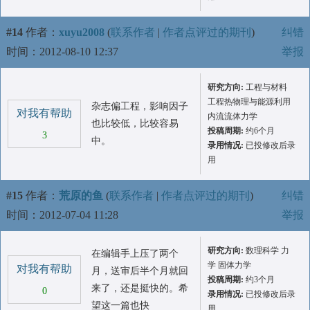
#14
作者：
xuyu2008
(
联系作者
|
作者点评过的期刊
)
纠错
时间：2012-08-10 12:37
举报
研究方向:
工程与材料
工程热物理与能源利用
杂志偏工程，影响因子
对我有帮助
内流流体力学
也比较低，比较容易
投稿周期:
约6个月
3
中。
录用情况:
已投修改后录
用
#15
作者：
荒原的鱼
(
联系作者
|
作者点评过的期刊
)
纠错
时间：2012-07-04 11:28
举报
研究方向:
数理科学 力
在编辑手上压了两个
学 固体力学
对我有帮助
月，送审后半个月就回
投稿周期:
约3个月
来了，还是挺快的。希
0
录用情况:
已投修改后录
望这一篇也快
用