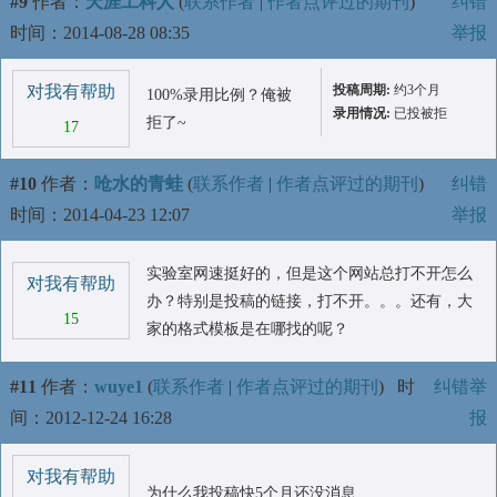
#9
作者：
天涯工科人
(
联系作者
|
作者点评过的期刊
)
纠错
时间：2014-08-28 08:35
举报
对我有帮助
投稿周期:
约3个月
100%录用比例？俺被
录用情况:
已投被拒
拒了~
17
#10
作者：
呛水的青蛙
(
联系作者
|
作者点评过的期刊
)
纠错
时间：2014-04-23 12:07
举报
实验室网速挺好的，但是这个网站总打不开怎么
对我有帮助
办？特别是投稿的链接，打不开。。。还有，大
15
家的格式模板是在哪找的呢？
#11
作者：
wuye1
(
联系作者
|
作者点评过的期刊
)
时
纠错举
间：2012-12-24 16:28
报
对我有帮助
为什么我投稿快5个月还没消息