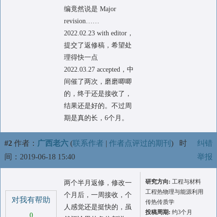
编竟然说是 Major
revision……
2022.02.23 with editor，
提交了返修稿，希望处
理得快一点
2022.03.27 accepted，中
间催了两次，磨磨唧唧
的，终于还是接收了，
结果还是好的。不过周
期是真的长，6个月。
#2
作者：
广西老六
(
联系作者
|
作者点评过的期刊
)
时
纠错
间：2019-06-18 15:40
举报
研究方向:
工程与材料
两个半月返修，修改一
工程热物理与能源利用
个月后，一周接收，个
对我有帮助
传热传质学
人感觉还是挺快的，虽
投稿周期:
约3个月
0