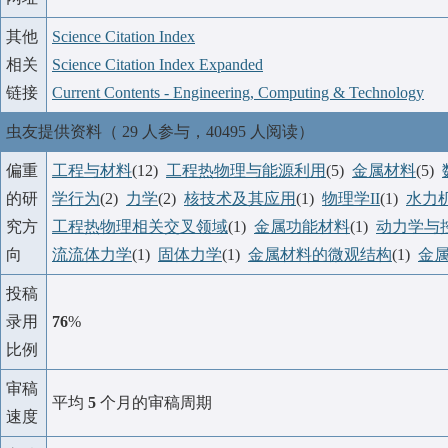
其他
Science Citation Index
相关
Science Citation Index Expanded
链接
Current Contents - Engineering, Computing & Technology
虫友提供资料（ 29 人参与，40495 人阅读）
偏重
工程与材料
(12)
工程热物理与能源利用
(5)
金属材料
(5)
的研
学行为
(2)
力学
(2)
核技术及其应用
(1)
物理学II
(1)
水力
究方
工程热物理相关交叉领域
(1)
金属功能材料
(1)
动力学与
向
流流体力学
(1)
固体力学
(1)
金属材料的微观结构
(1)
金
投稿
录用
76
%
比例
审稿
平均
5
个月的审稿周期
速度