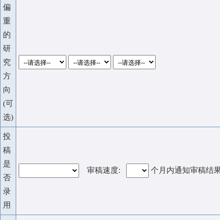
偏
重
的
研
究
方
向
(可
选)
投
稿
是
审稿速度:
个月内通知审稿结
否
录
用