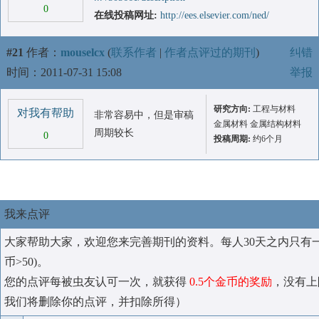
0
在线投稿网址:
http://ees.elsevier.com/ned/
#21
作者：
mouselcx
(
联系作者
|
作者点评过的期刊
)
纠错
时间：2011-07-31 15:08
举报
研究方向:
工程与材料
对我有帮助
非常容易中，但是审稿
金属材料 金属结构材料
周期较长
0
投稿周期:
约6个月
我来点评
大家帮助大家，欢迎您来完善期刊的资料。每人30天之内只有
币>50)。
您的点评每被虫友认可一次，就获得
0.5个金币的奖励
，没有上
我们将删除你的点评，并扣除所得）