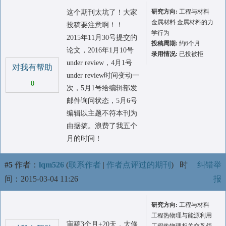
研究方向:
工程与材料
这个期刊太坑了！大家
金属材料 金属材料的力
投稿要注意啊！！
学行为
2015年11月30号提交的
投稿周期:
约6个月
论文，2016年1月10号
录用情况:
已投被拒
under review，4月1号
对我有帮助
under review时间变动一
0
次，5月1号给编辑部发
邮件询问状态，5月6号
编辑以主题不符本刊为
由据搞。浪费了我五个
月的时间！
#5
作者：
lqm526
(
联系作者
|
作者点评过的期刊
)
时
纠错举
间：2015-03-04 11:26
报
研究方向:
工程与材料
工程热物理与能源利用
审稿3个月+20天，大修