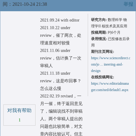
间：2021-10-24 21:38
举报
研究方向:
数理科学 物
2021.09.24 with editor
理学II 核技术及其应用
2021.10.22 under
投稿周期:
约6个月
review，催了两次，处
录用情况:
已投修改后录
理速度相对较慢
用
2021.11.06 under
期刊主页网址:
review，估计换了一次
https://www.sciencedirect.c
om/jo ... ineering-and-
审稿人
design
2021.11.18 under
在线投稿网址:
review，这是咋回事？
https://www.editorialmana
怎么这么慢
ger.com/ned/default1.aspx
2022.02.19 revised，一
月一催，终于返回意见
对我有帮助
了，编辑说找不到审稿
人。两个审稿人提出的
1
问题也比较简单，对文
章内容比较认可。但主