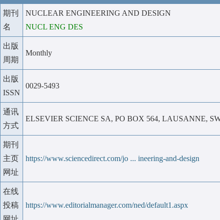
期刊
NUCLEAR ENGINEERING AND DESIGN
名
NUCL ENG DES
出版
Monthly
周期
出版
0029-5493
ISSN
通讯
ELSEVIER SCIENCE SA, PO BOX 564, LAUSANNE, S
方式
期刊
主页
https://www.sciencedirect.com/jo ... ineering-and-design
网址
在线
投稿
https://www.editorialmanager.com/ned/default1.aspx
网址