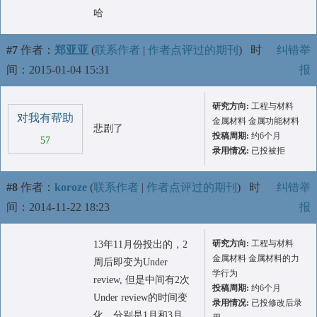
哈
#7
作者：
郑亚亚
(
联系作者
|
作者点评过的期刊
)
时
纠错举
间：2015-01-04 15:31
报
研究方向:
工程与材料
对我有帮助
金属材料 金属功能材料
悲剧了
投稿周期:
约6个月
57
录用情况:
已投被拒
#8
作者：
koroze
(
联系作者
|
作者点评过的期刊
)
时
纠错举
间：2014-11-22 18:23
报
研究方向:
工程与材料
13年11月份投出的，2
金属材料 金属材料的力
周后即变为Under
学行为
review, 但是中间有2次
投稿周期:
约6个月
Under review的时间变
录用情况:
已投修改后录
化，分别是1月和3月，