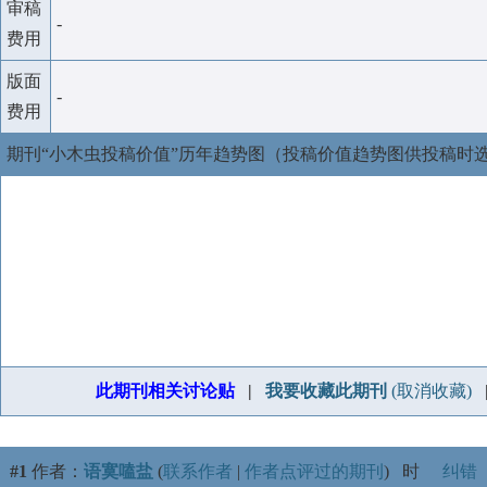
审稿
-
费用
版面
-
费用
期刊“小木虫投稿价值”历年趋势图（投稿价值趋势图供投稿时
此期刊相关讨论贴
|
我要收藏此期刊
(取消收藏)
#1
作者：
语寞嗑盐
(
联系作者
|
作者点评过的期刊
)
时
纠错