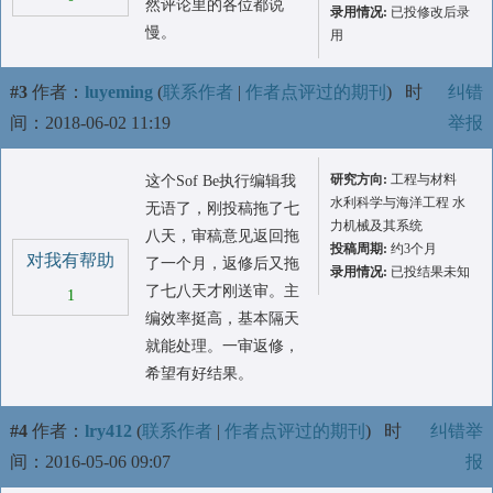
然评论里的各位都说
录用情况:
已投修改后录
慢。
用
#3
作者：
luyeming
(
联系作者
|
作者点评过的期刊
)
时
纠错
间：2018-06-02 11:19
举报
研究方向:
工程与材料
这个Sof Be执行编辑我
水利科学与海洋工程 水
无语了，刚投稿拖了七
力机械及其系统
八天，审稿意见返回拖
投稿周期:
约3个月
对我有帮助
了一个月，返修后又拖
录用情况:
已投结果未知
了七八天才刚送审。主
1
编效率挺高，基本隔天
就能处理。一审返修，
希望有好结果。
#4
作者：
lry412
(
联系作者
|
作者点评过的期刊
)
时
纠错举
间：2016-05-06 09:07
报