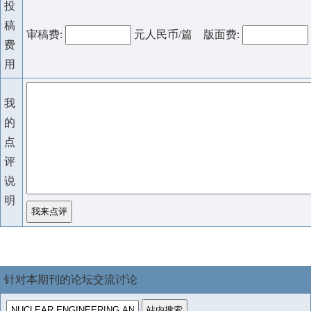
投
稿
审稿费:
元人民币/篇 版面费:
费
用
我
的
点
评
说
明
针对本期刊的论坛交流讨论