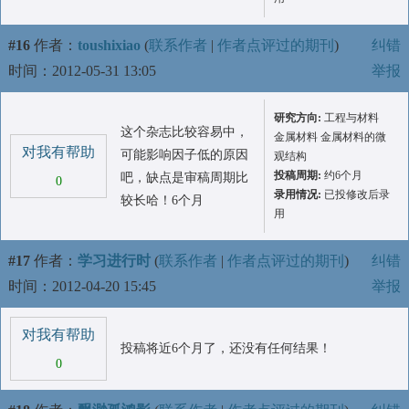
#16
作者：
toushixiao
(
联系作者
|
作者点评过的期刊
)
纠错
时间：2012-05-31 13:05
举报
研究方向:
工程与材料
这个杂志比较容易中，
金属材料 金属材料的微
对我有帮助
可能影响因子低的原因
观结构
投稿周期:
约6个月
吧，缺点是审稿周期比
0
录用情况:
已投修改后录
较长哈！6个月
用
#17
作者：
学习进行时
(
联系作者
|
作者点评过的期刊
)
纠错
时间：2012-04-20 15:45
举报
对我有帮助
投稿将近6个月了，还没有任何结果！
0