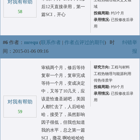
工程热物理相关交叉领
对我有帮助
后12天直接录用，第一
域
58
投稿周期:
约3个月
篇SCI，开心
录用情况:
已投修改后录
用
#6
作者：
mrequ
(
联系作者
|
作者点评过的期刊
)
时
纠错举
间：2015-01-06 09:16
报
研究方向:
工程与材料
审稿两个月，修后等待
工程热物理与能源利用
复审一个月，复审完成
传热传质学
等待一个月，变成决定
投稿周期:
约6个月
中，又等了10几天，应
录用情况:
已投修改后录
该是恰逢圣诞吧，美国
用
对我有帮助
人都忙去了，人后哈哈
59
哈，接受了，虽然影响
因子很低，但我也知道
我的水平，总之第一篇
SCI，撒花 啊哈哈哈哈