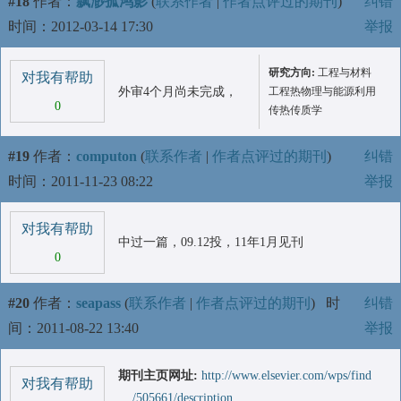
#18
作者：
飘渺孤鸿影
(
联系作者
|
作者点评过的期刊
)
纠错
时间：2012-03-14 17:30
举报
研究方向:
工程与材料
对我有帮助
外审4个月尚未完成，
工程热物理与能源利用
0
传热传质学
#19
作者：
computon
(
联系作者
|
作者点评过的期刊
)
纠错
时间：2011-11-23 08:22
举报
对我有帮助
中过一篇，09.12投，11年1月见刊
0
#20
作者：
seapass
(
联系作者
|
作者点评过的期刊
)
时
纠错
间：2011-08-22 13:40
举报
期刊主页网址:
http://www.elsevier.com/wps/find
对我有帮助
... /505661/description