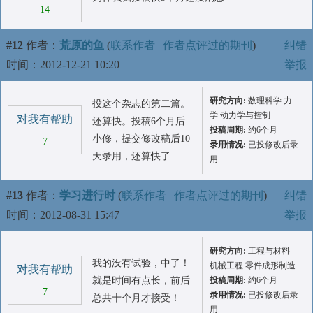
14
#12
作者：
荒原的鱼
(
联系作者
|
作者点评过的期刊
)
纠错
时间：2012-12-21 10:20
举报
研究方向:
数理科学 力
投这个杂志的第二篇。
学 动力学与控制
对我有帮助
还算快。投稿6个月后
投稿周期:
约6个月
小修，提交修改稿后10
7
录用情况:
已投修改后录
天录用，还算快了
用
#13
作者：
学习进行时
(
联系作者
|
作者点评过的期刊
)
纠错
时间：2012-08-31 15:47
举报
研究方向:
工程与材料
我的没有试验，中了！
机械工程 零件成形制造
对我有帮助
就是时间有点长，前后
投稿周期:
约6个月
7
录用情况:
已投修改后录
总共十个月才接受！
用