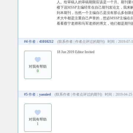
人。给审稿人的审稿期限应该是一个月。期刊要求
楼下说MSSP主编经常在自己期刊发论文，我
到本期刊，当然一个主编自己是没有那么多创新
术大牛都是注重自己声誉的，想必MSSP主编
看看蔡宁老师和马军老师的博文，他们都是期刊
#4
作者：
41010212
(
联系作者
|
作者点评过的期刊
) 时间：2019-07-18
18 Jun 2019 Editor Invited
对我有帮助
0
#5
作者：
yaozirel
(
联系作者
|
作者点评过的期刊
) 时间：2019-04-25 
对我有帮助
1