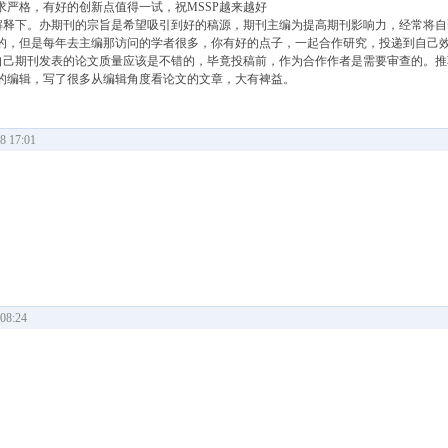
严格，有好的创新点值得一试，祝MSSP越来越好
来解释下。办期刊的宗旨是希望吸引到好的稿源，期刊主编为提高期刊影响力，经常将
的，但是每年去主编那访问的学者很多，你有好的点子，一起合作研究，投递到自己
在自己期刊发表的论文质量应该是不错的，毕竟投稿前，作为合作作者是需要审查的。
的编辑，写了很多从编辑角度看论文的文章，大有裨益。
 17:01
08:24