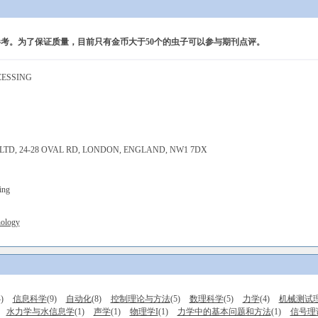
考。为了保证质量，目前只有金币大于50个的虫子可以参与期刊点评。
CESSING
LTD, 24-28 OVAL RD, LONDON, ENGLAND, NW1 7DX
ing
nology
)
信息科学
(9)
自动化
(8)
控制理论与方法
(5)
数理科学
(5)
力学
(4)
机械测试
水力学与水信息学
(1)
声学
(1)
物理学I
(1)
力学中的基本问题和方法
(1)
信号理