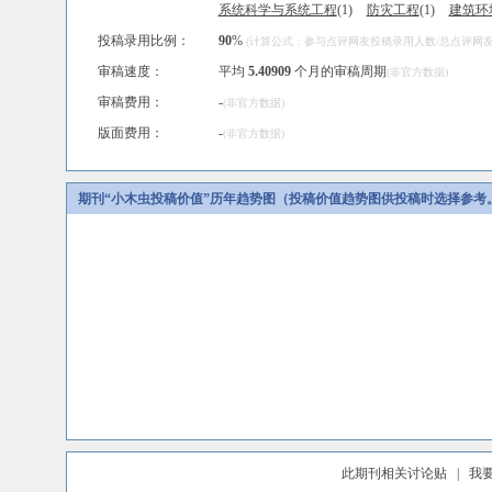
系统科学与系统工程
(1)
防灾工程
(1)
建筑环
投稿录用比例：
90
%
(计算公式：参与点评网友投稿录用人数/总点评网友人
审稿速度：
平均
5.40909
个月的审稿周期
(非官方数据)
审稿费用：
-
(非官方数据)
版面费用：
-
(非官方数据)
期刊“小木虫投稿价值”历年趋势图（投稿价值趋势图供投稿时选择参考
此期刊相关讨论贴
|
我