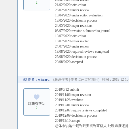
2
21/02/2020 with editor
28/02/2020 under review
18/04/2020 under editor evaluation
18/05/2020 decision in process
24/05/2020 major revisions
08/07/2020 revision submitted to journal
10/07/2020 with editor
18/07/2020 editor invited
24/07/2020 under review
18/08/2020 required reviews completed
25/08/2020 decision in process
29/08/2020 accepted
#3
作者：
wiszard
(
联系作者
|
作者点评过的期刊
) 时间：2019-12-10 
2019/6/12 submit
2019/11/06 major revision
2019/11/28 resubmit
对我有帮助
2019/12/01 under review
2
2019/12/07 require reviews completed
2019/12/09 decision in process
2019/12/10 accept
总体来说这个期刊只要找到审稿人 处理速度还