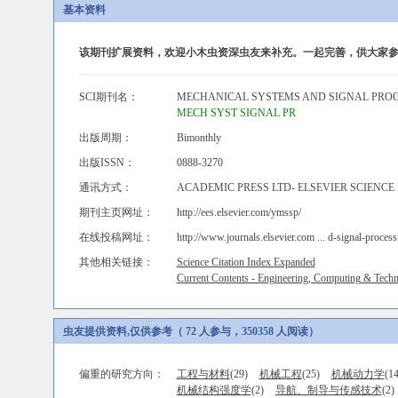
基本资料
该期刊扩展资料，欢迎小木虫资深虫友来补充。一起完善，供大家参
SCI期刊名：
MECHANICAL SYSTEMS AND SIGNAL PRO
MECH SYST SIGNAL PR
出版周期：
Bimonthly
出版ISSN：
0888-3270
通讯方式：
ACADEMIC PRESS LTD- ELSEVIER SCIENCE 
期刊主页网址：
http://ees.elsevier.com/ymssp/
在线投稿网址：
http://www.journals.elsevier.com ... d-signal-process
其他相关链接：
Science Citation Index Expanded
Current Contents - Engineering, Computing & Tech
虫友提供资料,仅供参考（ 72 人参与，350358 人阅读）
偏重的研究方向：
工程与材料
(29)
机械工程
(25)
机械动力学
(14
机械结构强度学
(2)
导航、制导与传感技术
(2)