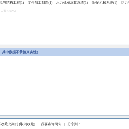
境与结构工程
(1)
零件加工制造
(1)
水力机械及其系统
(1)
微/纳机械系统
(1)
动力
数×100%)
。其中数据不承担真实性）
要收藏此期刊
(取消收藏)
|
我要点评两句
| 分享到：