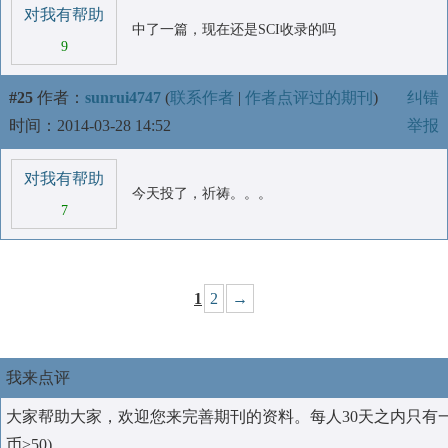
对我有帮助
中了一篇，现在还是SCI收录的吗
9
#25
作者：
sunrui4747
(
联系作者
|
作者点评过的期刊
)
纠错
时间：2014-03-28 14:52
举报
对我有帮助
今天投了，祈祷。。。
7
1
2
→
我来点评
大家帮助大家，欢迎您来完善期刊的资料。每人30天之内只有
币>50)。