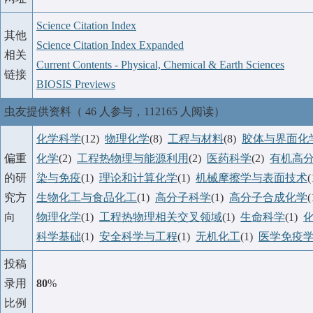
Science Citation Index
其他
Science Citation Index Expanded
相关
Current Contents - Physical, Chemical & Earth Sciences
链接
BIOSIS Previews
虫友提供资料（ 46 人参与，112165 人阅读）
化学科学
(12)
物理化学
(8)
工程与材料
(8)
胶体与界面化
偏重
化学
(2)
工程热物理与能源利用
(2)
医药科学
(2)
有机高
的研
染与免疫
(1)
理论和计算化学
(1)
机械摩擦学与表面技术
究方
生物化工与食品化工
(1)
高分子科学
(1)
高分子合成化学
向
物理化学
(1)
工程热物理相关交叉领域
(1)
生命科学
(1)
科学基础
(1)
安全科学与工程
(1)
无机化工
(1)
医学免疫
投稿
录用
80
%
比例