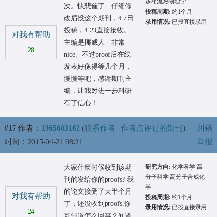
多相流热物理学
次。快悲催了，仔细修
投稿周期:
约1个月
改后投这个期刊，4.7日
录用情况:
已投直接录用
投稿，4.23直接接收。
对我有帮助
主编是挪威人，非常
28
nice。不过proof后在线
发表好像得等几个月，
慢慢等吧，感谢期刊主
编，让我对进一步科研
有了信心！
#17
作者：
1065603162
(
联系作者
|
作者点评过的期刊
)
纠错
时间：2015-04-21 08:21
举报
研究方向:
化学科学 高
大家什麽时候收到该期
分子科学 高分子合成化
刊的发给你的proofs? 我
学
的论文接受了大半个月
对我有帮助
投稿周期:
约1个月
了，还没收到proofs.你
录用情况:
已投直接录用
24
可知道怎么回事？知道