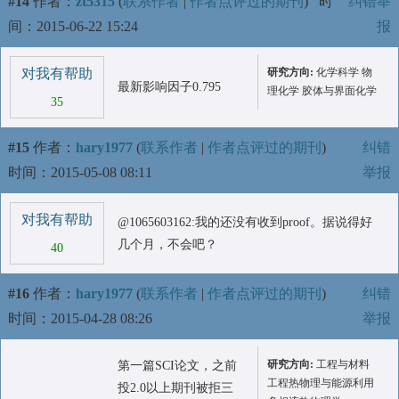
#14
作者：
zt5315
(
联系作者
|
作者点评过的期刊
)
时
纠错举
间：2015-06-22 15:24
报
对我有帮助
研究方向:
化学科学 物
最新影响因子0.795
理化学 胶体与界面化学
35
#15
作者：
hary1977
(
联系作者
|
作者点评过的期刊
)
纠错
时间：2015-05-08 08:11
举报
对我有帮助
@1065603162:我的还没有收到proof。据说得好
几个月，不会吧？
40
#16
作者：
hary1977
(
联系作者
|
作者点评过的期刊
)
纠错
时间：2015-04-28 08:26
举报
研究方向:
工程与材料
第一篇SCI论文，之前
工程热物理与能源利用
投2.0以上期刊被拒三