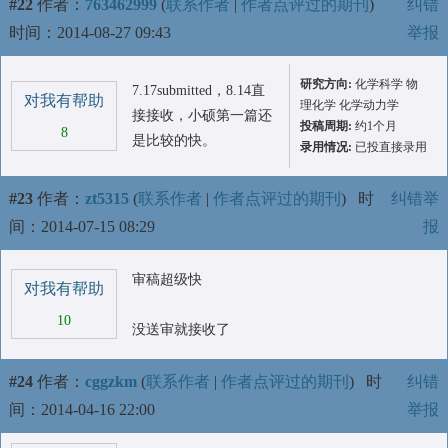
#22
作者：
763462999
(
联系作者
|
作者点评过的期刊
)
纠错
时间：2014-08-27 09:43
举报
研究方向:
化学科学 物
7.17submitted，8.14直
对我有帮助
理化学 化学动力学
接接收，小硕第一篇还
投稿周期:
约1个月
8
是比较的快。
录用情况:
已投直接录用
#23
作者：
zt5315
(
联系作者
|
作者点评过的期刊
)
时
纠错举
间：2014-07-15 08:29
报
审稿超级快
对我有帮助
10
没送审就接收了
#24
作者：
cggzkm
(
联系作者
|
作者点评过的期刊
)
时
纠错
间：2014-04-16 22:00
举报