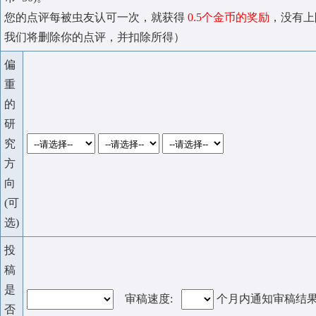
您的点评每被虫友认可一次，就获得
0.5个金币的奖励
，没有上
我们将删除你的点评，并扣除所得）
偏
重
的
研
究
方
向
(可
选)
投
稿
是
审稿速度:
个月内通知审稿结
否