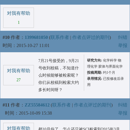
对我有帮助
1
#10
作者：
1399681050
(
联系作者
|
作者点评过的期刊
)
纠错
时间：2015-10-27 11:01
举报
研究方向:
化学科学 物
7月21号接受的，9月21
理化学 胶体与界面化学
号收到校稿，不知道什
对我有帮助
投稿周期:
约1个月
么时候能够被检索呢？
录用情况:
已投修改后录
27
你们从校稿到检索大约
用
多长时间呀？
#11
作者：
ZZ55584612
(
联系作者
|
作者点评过的期刊
)
纠错
时间：2015-10-09 15:38
举报
对我有帮助
都10月份了，怎么还只被SCI检索到2015年3月