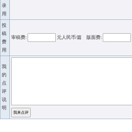
录
用
投
稿
审稿费:
元人民币/篇 版面费:
费
用
我
的
点
评
说
明