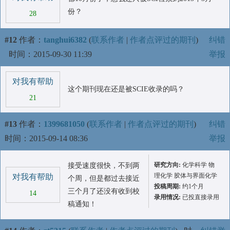
份？
28
#12
作者：
tanghui6382
(
联系作者
|
作者点评过的期刊
)
纠错
时间：2015-09-30 11:39
举报
对我有帮助
这个期刊现在还是被SCIE收录的吗？
21
#13
作者：
1399681050
(
联系作者
|
作者点评过的期刊
)
纠错
时间：2015-09-14 08:36
举报
研究方向:
化学科学 物
接受速度很快，不到两
理化学 胶体与界面化学
对我有帮助
个周，但是都过去接近
投稿周期:
约1个月
三个月了还没有收到校
14
录用情况:
已投直接录用
稿通知！