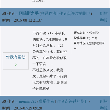
in JDST.
#8
作者：
阿瑞斯之手
(
联系作者
|
作者点评过的期刊
)
纠错
时间：2016-08-12 21:37
举报
研究方向:
化学科学
不得不说（1）审稿真
投稿周期:
约1个月
的很快，7月28投稿，8
录用情况:
已投修改后录
月11号给意见；（2）
用
杂志真的很水，其他拒
对我有帮助
稿的，在本杂志较修改
一下语言……
2
不过总体来说，我喜
欢，最起码水平不行的
论文有地方灌，影响因
子还能接受
#9
作者：
moming95
(
联系作者
|
作者点评过的期刊
)
纠错
时间：2016-07-29 09:28
举报