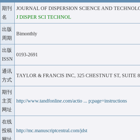
期刊
JOURNAL OF DISPERSION SCIENCE AND TECHNO
名
J DISPER SCI TECHNOL
出版
Bimonthly
周期
出版
0193-2691
ISSN
通讯
TAYLOR & FRANCIS INC, 325 CHESTNUT ST, SUITE 80
方式
期刊
主页
http://www.tandfonline.com/actio ... p;page=instructions
网址
在线
投稿
http://mc.manuscriptcentral.com/jdst
网址