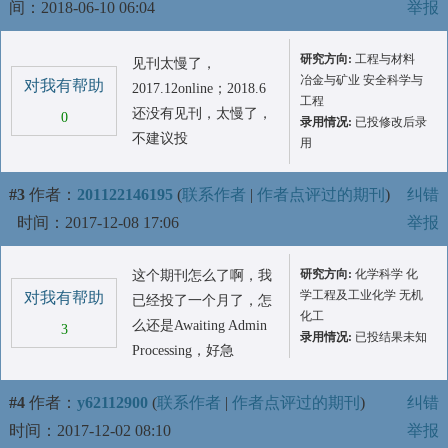
间：2018-06-10 06:04
举报
研究方向:
工程与材料
见刊太慢了，
冶金与矿业 安全科学与
对我有帮助
2017.12online；2018.6
工程
还没有见刊，太慢了，
0
录用情况:
已投修改后录
不建议投
用
#3
作者：
201122146195
(
联系作者
|
作者点评过的期刊
)
纠错
时间：2017-12-08 17:06
举报
研究方向:
化学科学 化
这个期刊怎么了啊，我
学工程及工业化学 无机
对我有帮助
已经投了一个月了，怎
化工
么还是Awaiting Admin
3
录用情况:
已投结果未知
Processing，好急
#4
作者：
y62112900
(
联系作者
|
作者点评过的期刊
)
纠错
时间：2017-12-02 08:10
举报