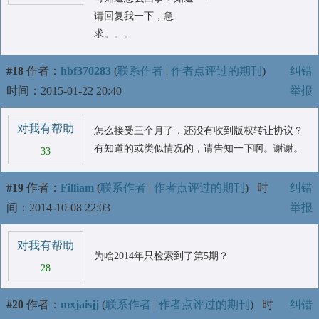
请回复我一下，急
求。。。
#18
作者：
hbf370283
(
联系作者
|
作者点评过的期刊
)
纠错
时间：2015-01-22 20:40
举报
对我有帮助
怎么接受三个月了，还没有收到版权转让协议？
有知道的或类似情况的，请告知一下啊。谢谢。
33
#19
作者：
Filliam
(
联系作者
|
作者点评过的期刊
)
时
纠错
间：2014-10-08 22:03
举报
对我有帮助
为啥2014年只检索到了第5期？
28
#20
作者：
mxjaisjj
(
联系作者
|
作者点评过的期刊
)
时
纠错