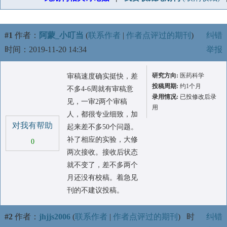
#1
作者：
阿蒙_小叮当
(
联系作者
|
作者点评过的期刊
)
纠错
时间：2019-11-20 14:34
举报
研究方向:
医药科学
审稿速度确实挺快，差
投稿周期:
约1个月
不多4-6周就有审稿意
录用情况:
已投修改后录
见，一审2两个审稿
用
人，都很专业细致，加
对我有帮助
起来差不多50个问题。
补了相应的实验，大修
0
两次接收。接收后状态
就不变了，差不多两个
月还没有校稿。着急见
刊的不建议投稿。
#2
作者：
jhjjs2006
(
联系作者
|
作者点评过的期刊
)
时
纠错