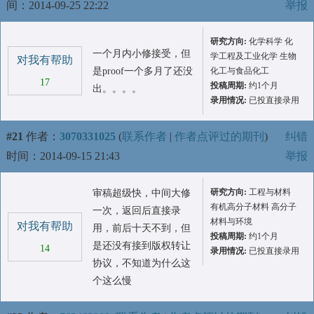
间：2014-09-25 22:22
举报
研究方向:
化学科学 化
一个月内小修接受，但
学工程及工业化学 生物
对我有帮助
是proof一个多月了还没
化工与食品化工
17
投稿周期:
约1个月
出。。。。
录用情况:
已投直接录用
#21
作者：
3070331025
(
联系作者
|
作者点评过的期刊
)
纠错
时间：2014-09-15 21:43
举报
研究方向:
工程与材料
审稿超级快，中间大修
有机高分子材料 高分子
一次，返回后直接录
材料与环境
对我有帮助
用，前后十天不到，但
投稿周期:
约1个月
是还没有接到版权转让
14
录用情况:
已投直接录用
协议，不知道为什么这
个这么慢