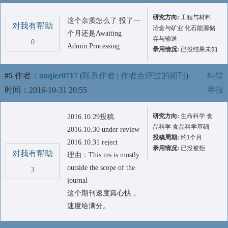
研究方向:
工程与材料
这个杂质怎么了 投了一
对我有帮助
冶金与矿业 化石能源储
个月还是Awaiting
存与输送
0
Admin Processing
录用情况:
已投结果未知
#5
作者：
anqier0717
(
联系作者
|
作者点评过的期刊
)
纠错
时间：2016-10-31 20:55
举报
研究方向:
生命科学 食
2016.10.29投稿
品科学 食品科学基础
2016.10.30 under review
投稿周期:
约1个月
2016.10.31 reject
录用情况:
已投被拒
对我有帮助
理由：This ms is mostly
outside the scope of the
3
journal
这个期刊速度真心快，
速度给满分。