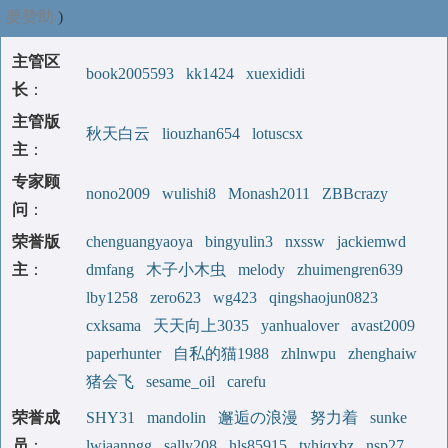
要赞助
)
主管区
book2005593
kk1424
xuexididi
长
：
主管版
秋天白云
liouzhan654
lotuscsx
主
：
专家顾
nono2009
wulishi8
Monash2011
ZBBcrazy
问
：
荣誉版
chenguangyaoya
bingyulin3
nxssw
jackiemwd
主
：
dmfang
木子小木虫
melody
zhuimengren639
lby1258
zero623
wg423
qingshaojun0823
cxksama
天天向上3035
yanhualover
avast2009
paperhunter
自私的猫1988
zhlnwpu
zhenghaiw
猪会飞
sesame_oil
carefu
荣誉成
SHY31
mandolin
邂逅の浪漫
努力着
sunke
员
：
lwiaanngg
sally208
hls85915
tyhjqxbz
nsp27