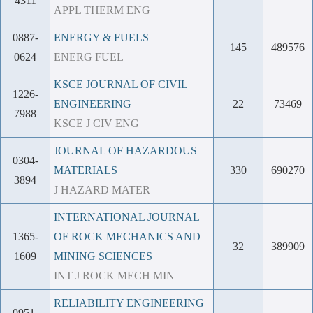
4311
APPL THERM ENG
0887-
ENERGY & FUELS
145
489576
0624
ENERG FUEL
KSCE JOURNAL OF CIVIL
1226-
ENGINEERING
22
73469
7988
KSCE J CIV ENG
JOURNAL OF HAZARDOUS
0304-
MATERIALS
330
690270
3894
J HAZARD MATER
INTERNATIONAL JOURNAL
1365-
OF ROCK MECHANICS AND
32
389909
1609
MINING SCIENCES
INT J ROCK MECH MIN
RELIABILITY ENGINEERING
0951-