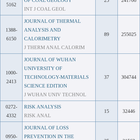
OF COAL GEOLOGY
25
241706
5162
INT J COAL GEOL
JOURNAL OF THERMAL
1388-
ANALYSIS AND
89
255025
6150
CALORIMETRY
J THERM ANAL CALORIM
JOURNAL OF WUHAN
UNIVERSITY OF
1000-
TECHNOLOGY-MATERIALS
37
304744
2413
SCIENCE EDITION
J WUHAN UNIV TECHNOL
0272-
RISK ANALYSIS
15
32446
4332
RISK ANAL
JOURNAL OF LOSS
0950-
PREVENTION IN THE