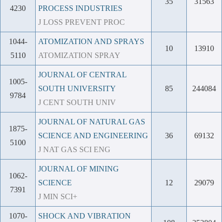
35
31563
4230
PROCESS INDUSTRIES
J LOSS PREVENT PROC
1044-
ATOMIZATION AND SPRAYS
10
13910
5110
ATOMIZATION SPRAY
JOURNAL OF CENTRAL
1005-
SOUTH UNIVERSITY
85
244084
9784
J CENT SOUTH UNIV
JOURNAL OF NATURAL GAS
1875-
SCIENCE AND ENGINEERING
36
69132
5100
J NAT GAS SCI ENG
JOURNAL OF MINING
1062-
SCIENCE
12
29079
7391
J MIN SCI+
1070-
SHOCK AND VIBRATION