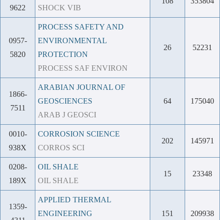
108
353804
9622
SHOCK VIB
PROCESS SAFETY AND
0957-
ENVIRONMENTAL
26
52231
5820
PROTECTION
PROCESS SAF ENVIRON
ARABIAN JOURNAL OF
1866-
GEOSCIENCES
64
175040
7511
ARAB J GEOSCI
0010-
CORROSION SCIENCE
202
145971
938X
CORROS SCI
0208-
OIL SHALE
15
23348
189X
OIL SHALE
APPLIED THERMAL
1359-
ENGINEERING
151
209938