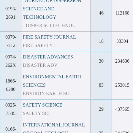
JOURNAL OF DISPERSION
0193-
SCIENCE AND
46
112168
2691
TECHNOLOGY
J DISPER SCI TECHNOL
0379-
FIRE SAFETY JOURNAL
18
33304
7112
FIRE SAFETY J
0974-
DISASTER ADVANCES
30
234636
262X
DISASTER ADV
ENVIRONMENTAL EARTH
1866-
SCIENCES
83
253015
6280
ENVIRON EARTH SCI
0925-
SAFETY SCIENCE
29
437565
7535
SAFETY SCI
INTERNATIONAL JOURNAL
0166-