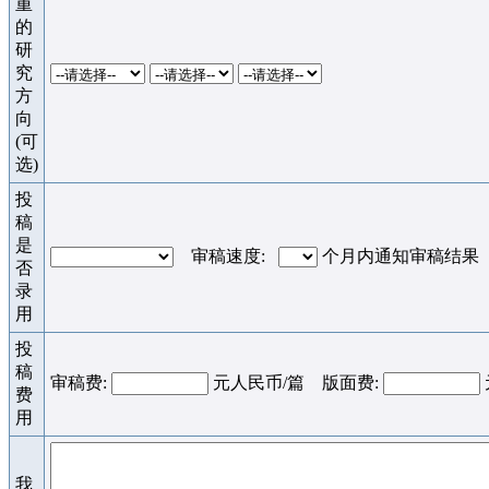
重
的
研
究
方
向
(可
选)
投
稿
是
审稿速度:
个月内通知审稿结果
否
录
用
投
稿
审稿费:
元人民币/篇 版面费:
费
用
我