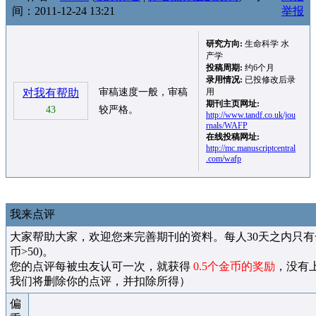
间：2011-12-24 13:21
举报
研究方向:
生命科学 水
产学
投稿周期:
约6个月
录用情况:
已投修改后录
对我有帮助
审稿速度一般，审稿
用
期刊主页网址:
43
较严格。
http://www.tandf.co.uk/jou
rnals/WAFP
在线投稿网址:
http://mc.manuscriptcentral
.com/wafp
我来点评
大家帮助大家，欢迎您来完善期刊的资料。每人30天之内只有
币>50)。
您的点评每被虫友认可一次，就获得
0.5个金币的奖励
，没有
我们将删除你的点评，并扣除所得）
偏