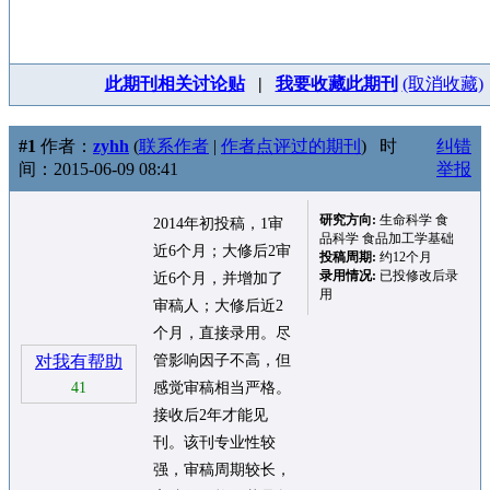
此期刊相关讨论贴
|
我要收藏此期刊
(取消收藏)
#1
作者：
zyhh
(
联系作者
|
作者点评过的期刊
)
时
纠错
间：2015-06-09 08:41
举报
研究方向:
生命科学 食
2014年初投稿，1审
品科学 食品加工学基础
近6个月；大修后2审
投稿周期:
约12个月
录用情况:
已投修改后录
近6个月，并增加了
用
审稿人；大修后近2
个月，直接录用。尽
对我有帮助
管影响因子不高，但
41
感觉审稿相当严格。
接收后2年才能见
刊。该刊专业性较
强，审稿周期较长，