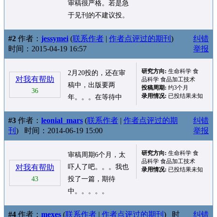
审稿很严格。若是急
于见刊的不建议投。
#2
作者：
jessymei
(
联系作者
|
作者点评过的期刊
)
纠错
时间：2015-04-19 16:57
举报
研究方向:
生命科学 食
2月20投的，还在审
对我有帮助
品科学 食品加工技术
稿中，出版要两
投稿周期:
约3个月
36
录用情况:
已投结果未知
年。。。在等待中
#3
作者：
leonial_mars
(
联系作者
|
作者点评过的期
纠错
刊
)
时间：2014-06-19 15:00
举报
研究方向:
生命科学 食
审稿周期6个月，太
品科学 食品加工技术
对我有帮助
吓人了吧。。。我也
录用情况:
已投结果未知
43
投了一篇，期待
中。。。。。
#4
作者：
mexes
(
联系作者
|
作者点评过的期刊
)
时
纠错