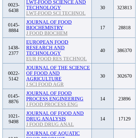
LWT-FOOD SCIENCE AND
0023-
TECHNOLOGY
30
323813
6438
LWT-FOOD SCI TECHNOL
JOURNAL OF FOOD
0145-
BIOCHEMISTRY
17
28818
8884
J FOOD BIOCHEM
EUROPEAN FOOD
1438-
RESEARCH AND
40
386370
2377
TECHNOLOGY
EUR FOOD RES TECHNOL
JOURNAL OF THE SCIENCE
0022-
OF FOOD AND
30
302670
5142
AGRICULTURE
J SCI FOOD AGR
JOURNAL OF FOOD
0145-
PROCESS ENGINEERING
14
23896
8876
J FOOD PROCESS ENG
JOURNAL OF FOOD AND
1021-
DRUG ANALYSIS
14
17129
9498
J FOOD DRUG ANAL
JOURNAL OF AQUATIC