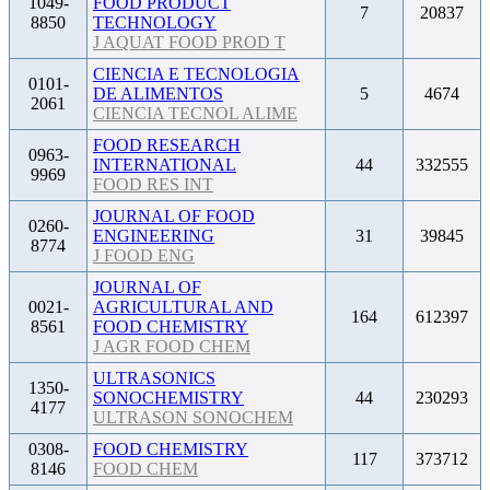
1049-
FOOD PRODUCT
7
20837
8850
TECHNOLOGY
J AQUAT FOOD PROD T
CIENCIA E TECNOLOGIA
0101-
DE ALIMENTOS
5
4674
2061
CIENCIA TECNOL ALIME
FOOD RESEARCH
0963-
INTERNATIONAL
44
332555
9969
FOOD RES INT
JOURNAL OF FOOD
0260-
ENGINEERING
31
39845
8774
J FOOD ENG
JOURNAL OF
0021-
AGRICULTURAL AND
164
612397
8561
FOOD CHEMISTRY
J AGR FOOD CHEM
ULTRASONICS
1350-
SONOCHEMISTRY
44
230293
4177
ULTRASON SONOCHEM
0308-
FOOD CHEMISTRY
117
373712
8146
FOOD CHEM