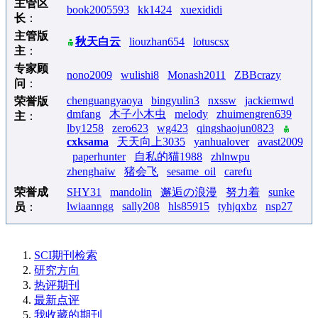
主管区
book2005593
kk1424
xuexididi
长
：
主管版
秋天白云
liouzhan654
lotuscsx
主
：
专家顾
nono2009
wulishi8
Monash2011
ZBBcrazy
问
：
chenguangyaoya
bingyulin3
nxssw
jackiemwd
荣誉版
dmfang
木子小木虫
melody
zhuimengren639
主
：
lby1258
zero623
wg423
qingshaojun0823
cxksama
天天向上3035
yanhualover
avast2009
paperhunter
自私的猫1988
zhlnwpu
zhenghaiw
猪会飞
sesame_oil
carefu
荣誉成
SHY31
mandolin
邂逅の浪漫
努力着
sunke
lwiaanngg
sally208
hls85915
tyhjqxbz
nsp27
员
：
SCI期刊检索
研究方向
热评期刊
最新点评
我收藏的期刊