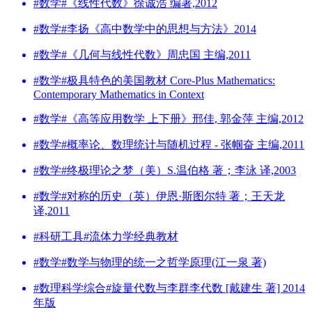
#数学#《线性代数》徐诚浩 编著,2012
#数学#李扬《高中数学中的思想与方法》2014
#数学#《几何与线性代数》周忠国 主编,2011
#数学#极具特色的美国教材 Core-Plus Mathematics:
Contemporary Mathematics in Context
#数学#《高等应用数学 上下册》邢佳, 郭金萍 主编,2012
#数学#概率论、数理统计与随机过程 - 张帼奋 主编,2011
#数学#终极理论之梦（美）S.温伯格 著；李泳 译,2003
#数学#对称的历史（英）伊恩·斯图尔特 著；王天龙
译,2011
#科研工具#流体力学经典教材
#数学#数学与物理的统一之哲学原理(江一泉 著)
#数理科学综合#旋量代数与李群李代数 [戴建生 著] 2014
年版