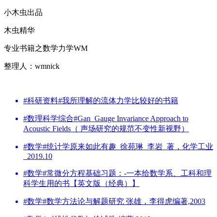
小木虫出品
木虫精华
专业书籍之数学力学WM
整理人：wmnick
#科研资料#我所理解的流体力学比较好的书籍
#数理科学综合#Gan_Gauge Invariance Approach to
Acoustic Fields（ 声场研究的规范不变性新视野）
#数学#统计学原来如此有趣_徐苑琳_李岩_著，化学工业
_2019.10
#数学#常微分方程基础习题：-一本给数学系、工科和理
科学生用的书【英文版（经典）】
#数学#数学方法论与解题研究 张雄，李得虎编著,2003