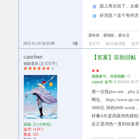
面上再次挂了，太难
好消息？这个有何含
爱科研，爱唱歌，爱生活
2015-11-14 16:25:00
1楼
关注TA
给TA发消息
送T
caochen
【答案】应助回帖
捐助贵宾
(正式写手)
★ ★
感谢参与，应助指数 +1
yiqinuli: 金币+2
2016-01-19 17
第一次投plos one，plo
网址。
https://www.aje.
3000元 润色6000 w
好像AJE是高级润色就
反正是润色一直到你发
应助: 25
(小学生)
金币: 1119.3
散金: 325