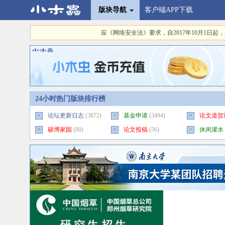
版块导航
客户端APP下载
应《网络安全法》要求，自2017年10月1
24小时热门版块排行榜
>
论坛更新日志
(3872)
>
基金申请
(3494)
>
论文道贺
>
硕博家园
(80)
>
论文投稿
(56)
>
休闲灌水