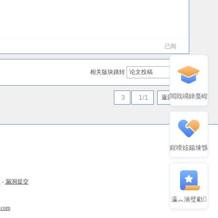
已阅
相关版块跳转
论文投稿
閲戝竵鍏戞崲
3
1/1
返回列表
鍟嗗姟鍚堜綔
币
-
漏洞提交
瀛︽湳璧勮
.com