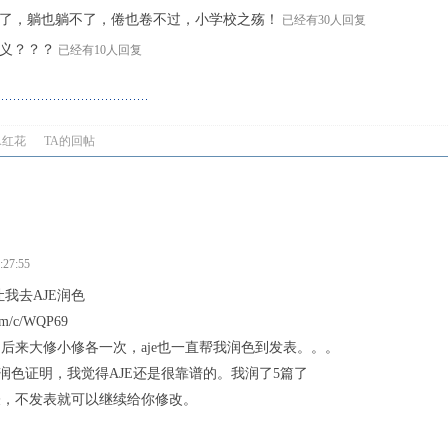
了，躺也躺不了，倦也卷不过，小学校之殇！
已经有30人回复
义？？？
已经有10人回复
A红花
TA的回帖
:27:55
s 让我去AJE润色
com/c/WQP69
ords，后来大修小修各一次，aje也一直帮我润色到发表。。。
给润色证明，我觉得AJE还是很靠谱的。我润了5篇了
表，不发表就可以继续给你修改。