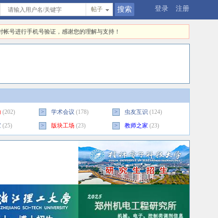
登录
注册
帖子
快对帐号进行手机号验证，感谢您的理解与支持！
助
(202)
>
学术会议
(178)
>
虫友互识
(124)
家
(25)
>
版块工场
(23)
>
教师之家
(23)