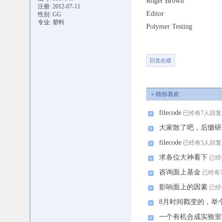
Roger Brown
注册: 2012-07-11
Editor
性别: GG
专业: 塑料
Polymer Testing
回复此楼
» 猜你喜欢
filecode
已经有7人回复
大家散了吧，后缀研
filecode
已经有5人回复
求各位大神看下
已经
咨询面上基金
已经有
影响面上的因素
已经
8月时间戳变的，举
一个有机合成实验室