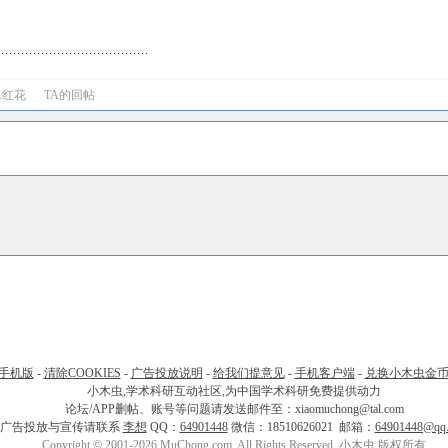
A红花
TA的回帖
手机版
-
清除COOKIES
-
广告投放说明
-
给我们提意见
-
手机客户端
-
兑换小木虫金
小木虫,学术科研互动社区,为中国学术科研免费提供动力
论坛/APP删帖、账号等问题请发送邮件至：xiaomuchong@tal.com
广告投放与宣传请联系
李想
QQ：
64901448
微信：18510626021 邮箱：
64901448@qq
Copyright © 2001-2026 MuChong.com, All Rights Reserved. 小木虫 版权所有