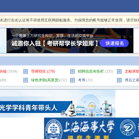
日起，未进行实名认证将不得使用互联网跟帖服务。为保障您的帐号能够正常使用，请尽
祈福
(1034)
>
导师招生
(278)
>
招聘信息布告栏
(235)
>
文献求
(49)
>
绿色求助(高悬赏)
(32)
>
考博
(31)
>
博后之