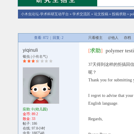
小木虫论坛-学术科研互动平台
»
学术交流区
»
论文投稿
»
投稿求助
»
po
查看: 872 | 回复: 2
只看楼主
@他人
存档
yiqinuli
[
求助
]
polymer t
银虫
(小有名气)
37天得到这样的拒搞回信。
呢？
Thank you for submitting 
I regret to advise that you
English language.
应助: 0
(幼儿园)
金币: 89.2
散金: 33
Regards,
帖子: 186
在线: 97.8小时
虫号: 1887548