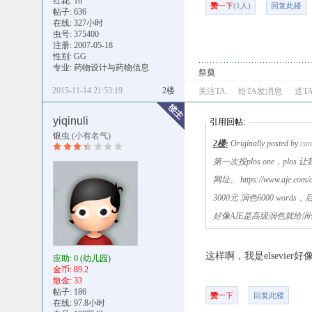
红花: 16
赞
一下
(1人)
回复此楼
帖子: 636
在线: 327小时
虫号: 375400
注册: 2007-05-18
性别: GG
专业: 药物设计与药物信息
祭奠
2015-11-14 21:53:19
2楼
关注TA
给TA发消息
送T
yiqinuli
引用回帖:
银虫
(小有名气)
2楼
:
Originally posted by
cao
第一次投plos one，plos 
网址。 https://www.aje.com/
3000元 润色6000 wo
好像AJE是高级润色就给润色
这样啊，我是elsevie
应助: 0
(幼儿园)
金币: 89.2
散金: 33
帖子: 186
赞
一下
回复此楼
在线: 97.8小时