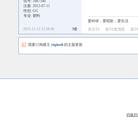
虫号: 1887548
注册: 2012-07-11
性别: GG
专业: 塑料
爱科研，爱唱歌，爱生活
2015-11-15 12:58:40
3楼
关注TA
给TA发消息
送T
我要订阅楼主
yiqinuli
的主题更新
切换到