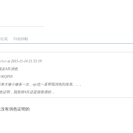
A红花
TA的回帖
chen
at 2015-11-14 21:53:19
让我去AJE润色
c/WQP69
rds，后来大修小修各一次，aje也一直帮我润色到发表。。。
证明，我觉得AJE还是很靠谱的 ...
r好像没有润色证明的