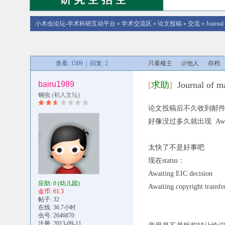
小木虫论坛-学术科研互动平台
»
学术交流区
»
论文投稿
»
交流
»
Journal
查看: 1509 | 回复: 2
只看楼主
@他人
存档
bairu1989
[
求助
]
Journal of ma
铜虫
(初入文坛)
论文投稿后不久收到邮
好像没过多久就出现 Await
太快了不是好事吧
现在status：
Awaiting EIC decision
应助: 0
(幼儿园)
Awaiting copyright transfe
金币: 61.3
帖子: 32
在线: 36.7小时
虫号: 2646870
注册: 2013-09-11