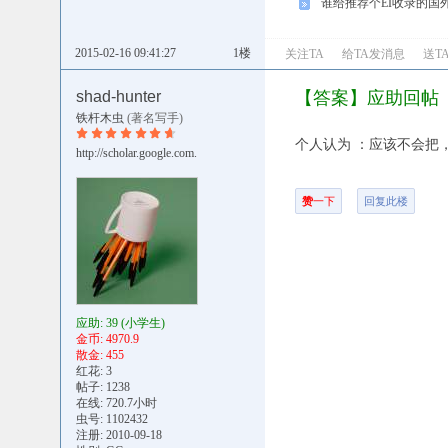
谁给推荐个EI收录的国
2015-02-16 09:41:27
1楼
关注TA
给TA发消息
送T
shad-hunter
【答案】应助回帖
铁杆木虫
(著名写手)
个人认为 ：应该不会把
http://scholar.google.com.
赞
一下
回复此楼
应助: 39
(小学生)
金币: 4970.9
散金: 455
红花: 3
帖子: 1238
在线: 720.7小时
虫号: 1102432
注册: 2010-09-18