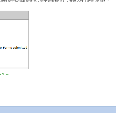
议还得签字扫描后提交呢，是不是要被拒了，各位大神了解的请指点下
ZN.png