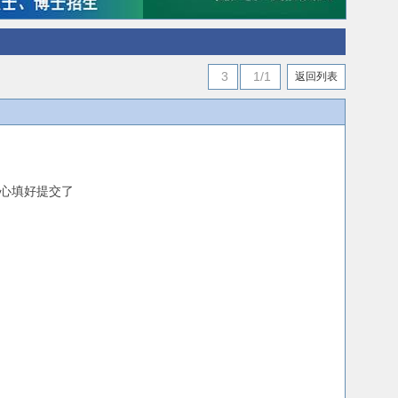
3
1/1
返回列表
心填好提交了