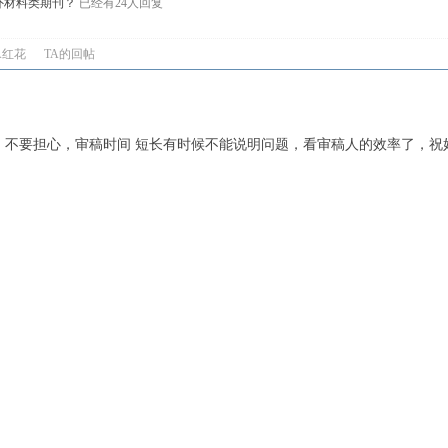
外材料类期刊？
已经有24人回复
A红花
TA的回帖
，不要担心，审稿时间 短长有时候不能说明问题，看审稿人的效率了，祝