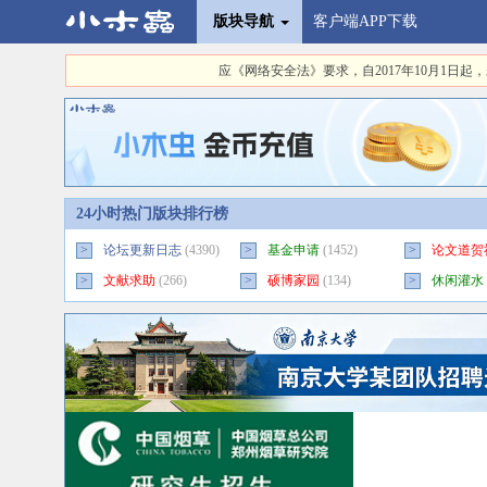
版块导航
客户端APP下载
应《网络安全法》要求，自2017年10月1
24小时热门版块排行榜
>
论坛更新日志
(4390)
>
基金申请
(1452)
>
论文道贺
>
文献求助
(266)
>
硕博家园
(134)
>
休闲灌水