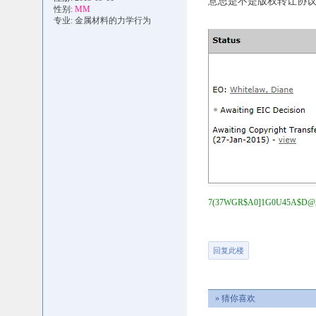
意思是不是版权转让协
性别:
MM
专业: 金属材料的力学行为
7(37WGR$A0]1G0U45A$D@
回复此楼
» 猜你喜欢