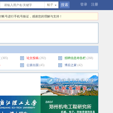
登录
注册
帖子
快对帐号进行手机号验证，感谢您的理解与支持！
议
(305)
>
论文投稿
(292)
>
招聘信息布告栏
(268)
)
>
公派出国
(45)
>
博后之家
(42)