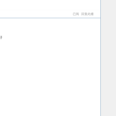
已阅
回复此楼
好