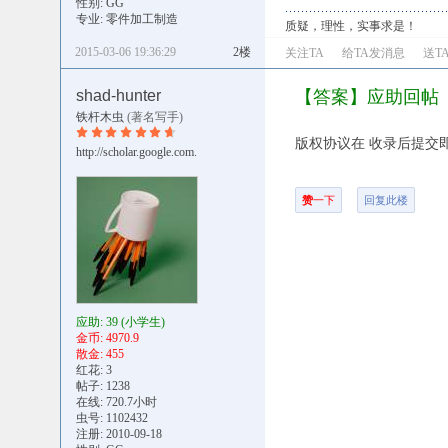
性别: GG
专业: 零件加工制造
质疑，理性，实事求是！
2015-03-06 19:36:29
2楼
关注TA
给TA发消息
送T
shad-hunter
【答案】应助回帖
铁杆木虫
(著名写手)
版权协议在 收录后提交
http://scholar.google.com.
赞
一下
回复此楼
应助: 39
(小学生)
金币: 4970.9
散金: 455
红花: 3
帖子: 1238
在线: 720.7小时
虫号: 1102432
注册: 2010-09-18