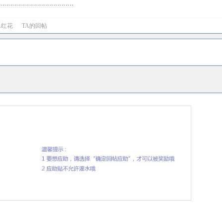
A红花
TA的回帖