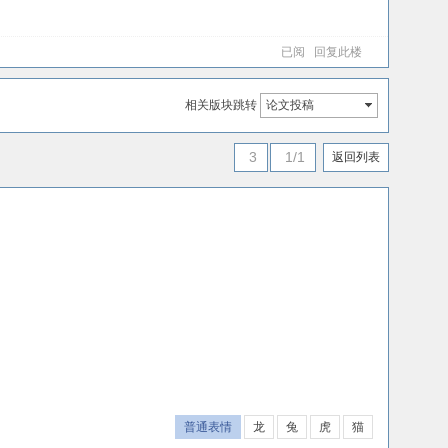
已阅
回复此楼
相关版块跳转
论文投稿
3
1/1
返回列表
普通表情
龙
兔
虎
猫