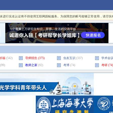
日起，未进行实名认证将不得使用互联网跟帖服务。为保障您的帐号能够正常使用，请尽
祈福
(542)
>
导师招生
(375)
>
虫友互识
(337)
>
学术会
(99)
>
教师之家
(92)
>
考博
(74)
>
考研
(74