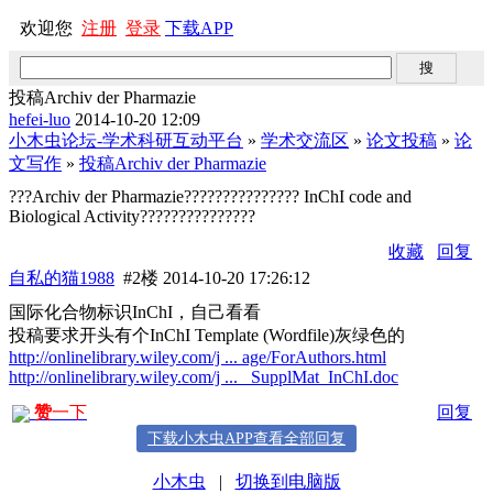
欢迎您
注册
登录
下载APP
投稿Archiv der Pharmazie
hefei-luo
2014-10-20 12:09
小木虫论坛-学术科研互动平台
»
学术交流区
»
论文投稿
»
论
文写作
»
投稿Archiv der Pharmazie
???Archiv der Pharmazie??????????????? InChI code and
Biological Activity???????????????
收藏
回复
自私的猫1988
#2楼
2014-10-20 17:26:12
国际化合物标识InChI，自己看看
投稿要求开头有个InChI Template (Wordfile)灰绿色的
http://onlinelibrary.wiley.com/j ... age/ForAuthors.html
http://onlinelibrary.wiley.com/j ... _SupplMat_InChI.doc
赞
一下
回复
下载小木虫APP查看全部回复
小木虫
|
切换到电脑版