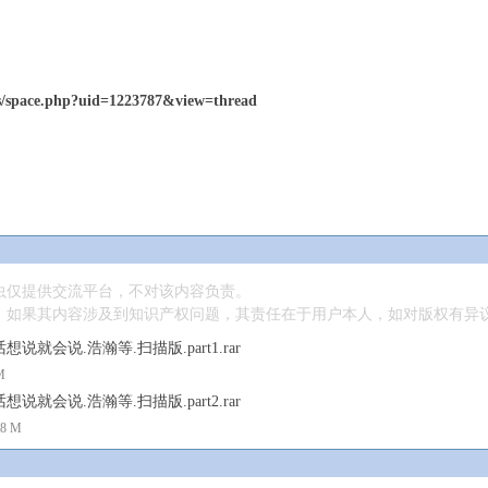
s/space.php?uid=1223787&view=thread
虫仅提供交流平台，不对该内容负责。
果其内容涉及到知识产权问题，其责任在于用户本人，如对版权有异议，请联系邮箱
说就会说.浩瀚等.扫描版.part1.rar
M
说就会说.浩瀚等.扫描版.part2.rar
68 M