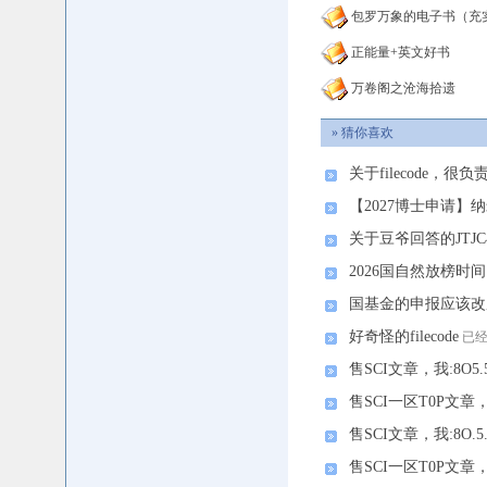
包罗万象的电子书（充
正能量+英文好书
万卷阁之沧海拾遗
» 猜你喜欢
关于filecode，
【2027博士申请】
关于豆爷回答的JTJC
2026国自然放榜时间
国基金的申报应该改
好奇怪的filecode
已经
售SCI文章，我:8O5.
售SCI一区T0P文章，我
售SCI文章，我:8O.5
售SCI一区T0P文章，我