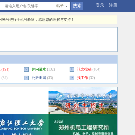
登录
注册
帖子
快对帐号进行手机号验证，感谢您的理解与支持！
生
(191)
>
休闲灌水
(132)
>
论文投稿
(104)
家
(34)
>
公派出国
(33)
>
找工作
(32)