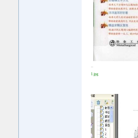
..
1.jpg