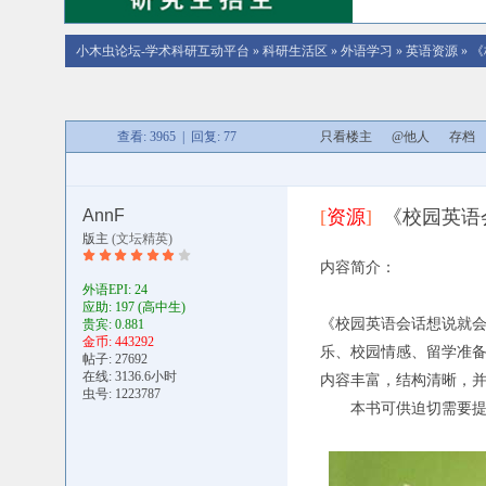
小木虫论坛-学术科研互动平台
»
科研生活区
»
外语学习
»
英语资源
»
《
查看: 3965 | 回复: 77
只看楼主
@他人
存档
AnnF
[
资源
]
《校园英语
版主
(文坛精英)
内容简介：
外语EPI: 24
应助: 197
(高中生)
《校园英语会话想说就会
贵宾: 0.881
金币: 443292
乐、校园情感、留学准
帖子: 27692
在线: 3136.6小时
内容丰富，结构清晰，
虫号: 1223787
本书可供迫切需要提高