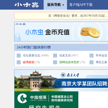
版块导航
客户端APP下载
应《网络安全法》要求，自2017年10月1
24小时热门版块排行榜
>
论坛更新日志
(4498)
>
虫友互识
(497)
>
学术会议
>
硕博家园
(78)
>
招聘信息布告栏
(74)
>
博后之家