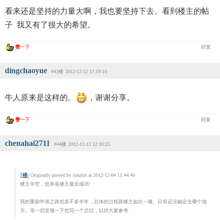
看来还是坚持的力量大啊，我也要坚持下去。看到楼主的帖
子 我又有了很大的希望。
赞
一下
回复
dingchaoyue
#43楼
2012-12-12 17:19:10
牛人原来是这样的。
，谢谢分享。
赞
一下
回复
chenahai2711
#44楼
2012-12-13 12:10:25
7楼
:
Originally posted by
lulufan
at 2012-12-04 11:44:40
楼主辛苦，也恭喜楼主最后成功!
我的重新申请之路也差不多半年，总体的过程跟楼主如出一辙。目前还没确定去哪个地
方。等一切安顿一下也写一个总结，以供大家参考.