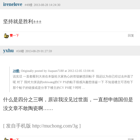
irenelove
#49楼
2013-08-28 14:24:30
坚持就是胜利±±±
赞
一下
回复
yxhu
#50楼
2013-08-29 01:27:59
28楼
:
Originally posted by
liuquan7180
at 2012-12-05 13:04:41
说实话 一直都看到大侠在本版给大家热心的答疑解惑回帖子 我还以为你已经过去外面了
呢 对了 我对大侠说的robiwang的CV PS的帖子很感兴趣想借鉴一下 不知道楼主可否给下
那个帖子的链接或是分享下楼主的CV PS呢？呵呵 ...
什么是四分之三啊，原谅我没见过世面，一直想申德国但是
没文章不敢陶瓷啊……
[ 发自手机版 http://muchong.com/3g ]
赞
一下
回复