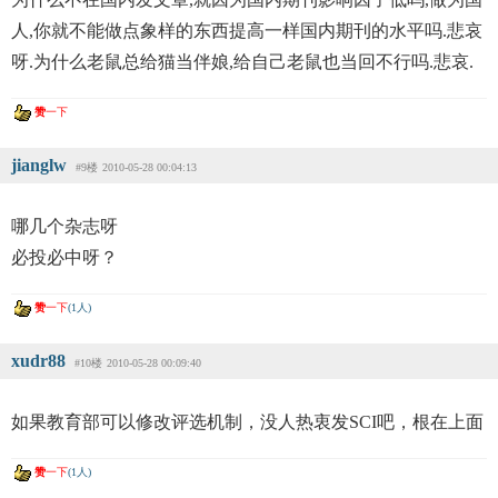
人,你就不能做点象样的东西提高一样国内期刊的水平吗.悲哀
呀.为什么老鼠总给猫当伴娘,给自己老鼠也当回不行吗.悲哀.
赞
一下
jianglw
#9楼
2010-05-28 00:04:13
哪几个杂志呀
必投必中呀？
赞
一下
(1人)
xudr88
#10楼
2010-05-28 00:09:40
如果教育部可以修改评选机制，没人热衷发SCI吧，根在上面
赞
一下
(1人)