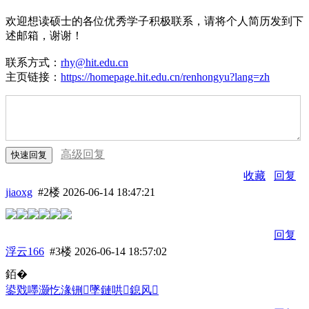
欢迎想读硕士的各位优秀学子积极联系，请将个人简历发到下
述邮箱，谢谢！
联系方式：
rhy@hit.edu.cn
主页链接：
https://homepage.hit.edu.cn/renhongyu?lang=zh
高级回复
收藏
回复
jiaoxg
#2楼
2026-06-14 18:47:21
回复
浮云166
#3楼
2026-06-14 18:57:02
銆�
鍙戣嚜灏忔湪铏墜鏈哄鎴风