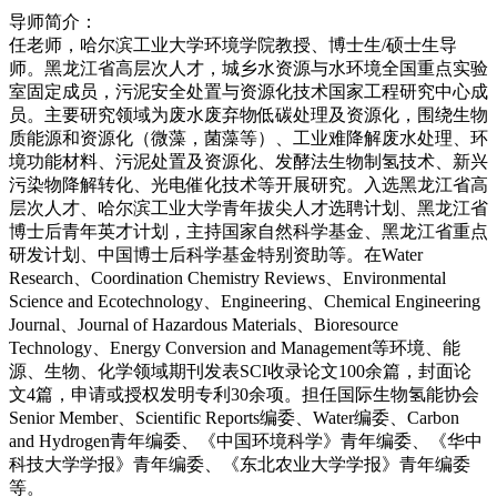
导师简介：
任老师，哈尔滨工业大学环境学院教授、博士生/硕士生导
师。黑龙江省高层次人才，城乡水资源与水环境全国重点实验
室固定成员，污泥安全处置与资源化技术国家工程研究中心成
员。主要研究领域为废水废弃物低碳处理及资源化，围绕生物
质能源和资源化（微藻，菌藻等）、工业难降解废水处理、环
境功能材料、污泥处置及资源化、发酵法生物制氢技术、新兴
污染物降解转化、光电催化技术等开展研究。入选黑龙江省高
层次人才、哈尔滨工业大学青年拔尖人才选聘计划、黑龙江省
博士后青年英才计划，主持国家自然科学基金、黑龙江省重点
研发计划、中国博士后科学基金特别资助等。在Water
Research、Coordination Chemistry Reviews、Environmental
Science and Ecotechnology、Engineering、Chemical Engineering
Journal、Journal of Hazardous Materials、Bioresource
Technology、Energy Conversion and Management等环境、能
源、生物、化学领域期刊发表SCI收录论文100余篇，封面论
文4篇，申请或授权发明专利30余项。担任国际生物氢能协会
Senior Member、Scientific Reports编委、Water编委、Carbon
and Hydrogen青年编委、《中国环境科学》青年编委、《华中
科技大学学报》青年编委、《东北农业大学学报》青年编委
等。