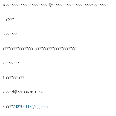
Χ????????????????????????硢?????????????????????п????????
4.?У??
5.??????
?????????????????н??????????????????????
?????????
1.??????л???
2.????绰??13363818394
3.????
742796118@qq.com