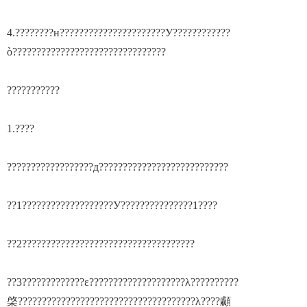
4.????????н??????????????????????У????????????
ò????????????????????????????????
???????????
1.????
??????????????????д???????????????????????????
??1???????????????????У???????????????1????
??2????????????????????????????????????
??3?????????????ε????????????????????λ??????????
棨?????????????????????????????????????λ????顣