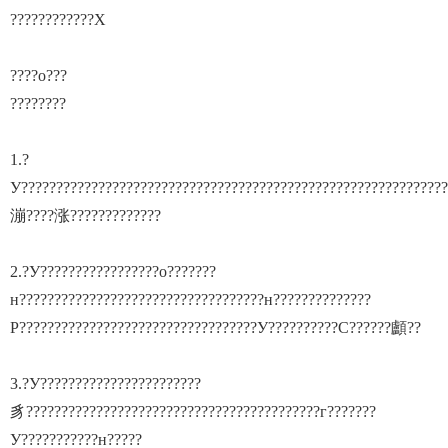
????????????Χ
????о???
????????
1.?
У?????????????????????????????????????????????????????????????
漰????涨?????????????
2.?У?????????????????о???????
н???????????????????????????????????н??????????????
Ρ??????????????????????????????????У??????????С??????顱??
3.?У???????????????????????
豸??????????????????????????????????????????г???????
У???????????н?????