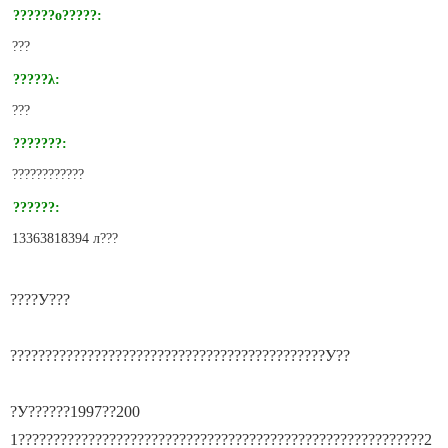
??????о?????:
???
?????λ:
???
???????:
????????????
??????:
13363818394 л???
????У???
?????????????????????????????????????????????У??
?У??????1997??200
1??????????????????????????????????????????????????????????2