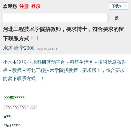
欢迎您
注册
登录
下载APP
河北工程技术学院招教师，要求博士，符合要求的留
下联系方式！！
水木清华2006
2026-06-03 14:44
小木虫论坛-学术科研互动平台
»
科研生活区
»
招聘信息布告
栏
»
教师
»
河北工程技术学院招教师，要求博士，符合要求
的留下联系方式！！
???幤?????:
??????????????·39??
н??:
??н15????