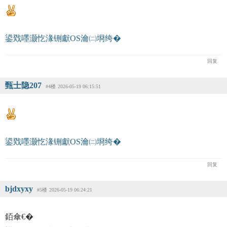
鍙戣嚜灏忔湪铏獻OS瀹㈡埛绔�
回复
甄士隐207
#4楼
2026-05-19 06:15:51
鍙戣嚜灏忔湪铏獻OS瀹㈡埛绔�
回复
bjdxyxy
#5楼
2026-05-19 06:24:21
銆傘€�