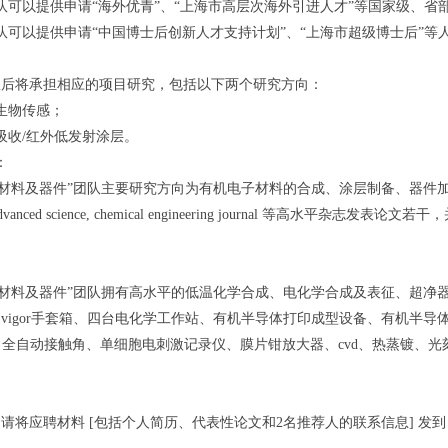
队可以提供申请“海外优青”、“上海市高层次海外引进人才”等国家级、省
队可以提供申请“中国博士后创新人才支持计划”、“上海市超级博士后”等
队后将承担相应的项目研究，包括以下两个研究方向：
生物传感；
吸收/红外低发射涂层。
：
料及器件”团队主要研究方向为有机电子材料的合成、涂层制备、器件加工及集成、生物应
terials, advanced science, chemical engineering journ
子材料及器件”团队拥有高水平的低温化学合成、电化学合成及表征、超净
vigor手套箱、四台电化学工作站、有机半导体打印成型设备、有机半导
nse、全自动接触角、单细胞电刺激记录仪、膜片钳放大器、cvd、热蒸镀
请将应聘材料 [包括个人简历、代表性论文和2名推荐人的联系信息] 发