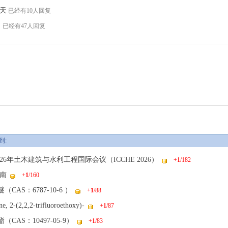
天
已经有10人回复
了
已经有47人回复
到:
6年土木建筑与水利工程国际会议（ICCHE 2026）
+
1
/182
南
+
1
/160
CAS：6787-10-6 ）
+
1
/88
e, 2-(2,2,2-trifluoroethoxy)-
+
1
/87
CAS：10497-05-9）
+
1
/83