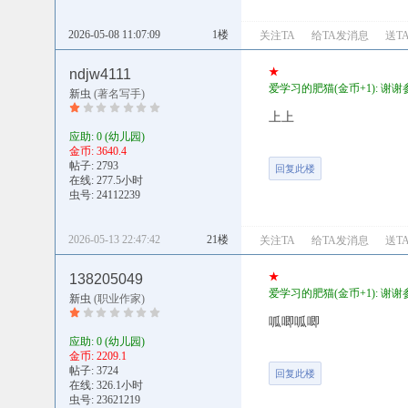
2026-05-08 11:07:09
1楼
关注TA
给TA发消息
送T
★
ndjw4111
爱学习的肥猫(金币+1): 谢谢
新虫
(著名写手)
上上
应助: 0
(幼儿园)
金币: 3640.4
帖子: 2793
回复此楼
在线: 277.5小时
虫号: 24112239
2026-05-13 22:47:42
21楼
关注TA
给TA发消息
送T
★
138205049
爱学习的肥猫(金币+1): 谢谢
新虫
(职业作家)
呱唧呱唧
应助: 0
(幼儿园)
金币: 2209.1
帖子: 3724
回复此楼
在线: 326.1小时
虫号: 23621219