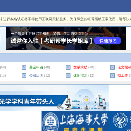
日起，未进行实名认证将不得使用互联网跟帖服务。为保障您的帐号能够正常使用，请尽
(60)
>
基金申请
(48)
>
文献求助
(48)
>
论文投
(13)
>
公派出国
(12)
>
休闲灌水
(12)
>
找工作
(