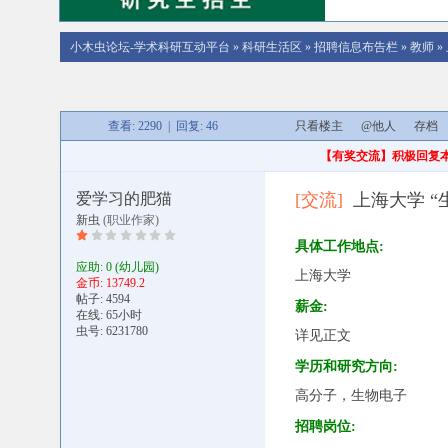
小木虫论坛-学术科研互动平台
»
科研生活区
»
招聘信息布告栏
»
教师
»
查看: 2290 | 回复: 46
只看楼主
@他人
存档
【有奖交流】积极回复本帖
爱学习的肥猫
[交流]
上海大学 
新虫
(职业作家)
具体工作地点:
应助: 0
(幼儿园)
上海大学
金币: 13749.2
帖子: 4594
薪金:
在线: 65小时
虫号: 6231780
详见正文
学历和研究方向:
高分子，生物电子
招聘岗位: