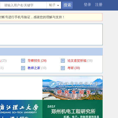
登录
注册
帖子
快对帐号进行手机号验证，感谢您的理解与支持！
稿
(25)
>
导师招生
(24)
>
论文道贺祈福
(16)
11)
>
教师之家
(10)
>
考研
(10)