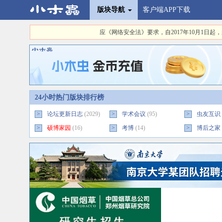
版块导航
客户端APP下载
应《网络安全法》要求，自2017年10月1
24小时热门版块排行榜
>
论坛更新日志
(2029)
>
学术会议
(95)
>
虫友互识
>
硕博家园
(16)
>
考博
(14)
>
博后之家