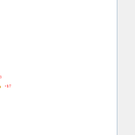
3
+
1
/7