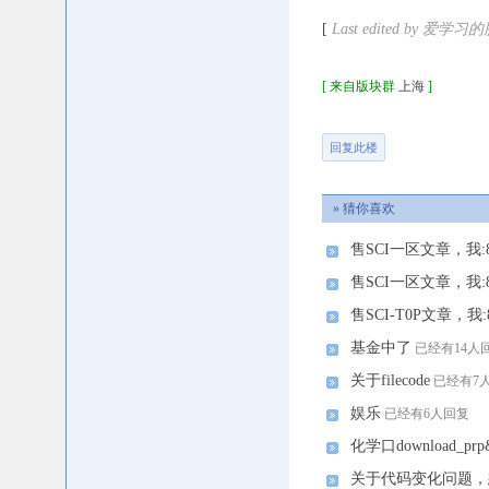
[
Last edited by 爱学习的肥
[ 来自版块群
上海
]
回复此楼
» 猜你喜欢
售SCI一区文章，我:8.
售SCI一区文章，我:8.
售SCI-T0P文章，我:8
基金中了
已经有14人
关于filecode
已经有7
娱乐
已经有6人回复
化学口download_
关于代码变化问题，