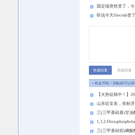
固定端突然变了，今
听说今天filecode变
高级回复
» 抢金币啦！回帖就可以得
【火热征稿中！】202
山东征女友，坐标济
三(三甲基硅基)甘油醚（
1,3,2-Dioxaphospholan
三(三甲基硅烷)磷酸酯（