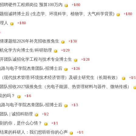
招聘硬件工程师岗位 预算100万内
+
1
/80
题组诚聘博士后 (生态学、环境科学、植物学、大气科学背景)
+
1
/80
理人
+
1
/80
6
倩课题组2026年补充招收推免生
+
1
/30
机化学方向博士生/科研助理
+
1
/29
开团队诚招化学工程与技术专业博士生
+
1
/28
电路与电子学院杰青团队-招博士后
+
1
/26
（现代技术管理/环境技术经济管理）及硕士研究生（长期有效）
+
1
/1
团队招收2027级推免生（光电子能源、热管理材料与器件、微纳传感）
会议的吗？
+
1
/6
电路与电子学院杰青团队-招博士后
+
1
/3
队 | 诚招科助理
+
1
/2
刻的你，是什么心情？
+
1
/1
结果的科研人：我们想听听你的心声
+
1
/1