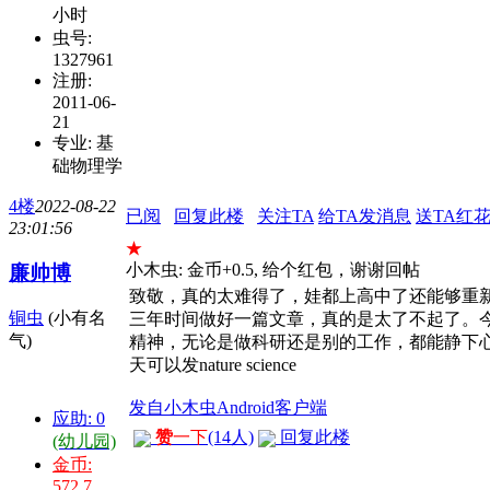
小时
虫号:
1327961
注册:
2011-06-
21
专业: 基
础物理学
4楼
2022-08-22
已阅
回复此楼
关注TA
给TA发消息
送TA红
23:01:56
★
小木虫: 金币+0.5, 给个红包，谢谢回帖
廉帅博
致敬，真的太难得了，娃都上高中了还能够重
铜虫
(小有名
三年时间做好一篇文章，真的是太了不起了。
气)
精神，无论是做科研还是别的工作，都能静下
天可以发nature science
发自小木虫Android客户端
应助: 0
赞
一下
(14人)
回复此楼
(幼儿园)
金币:
572.7