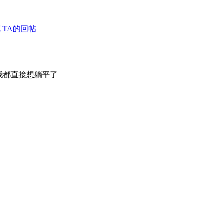
花
TA的回帖
我都直接想躺平了