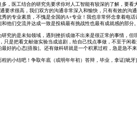
良多，医工结合的研究先要求你对人工智能有较深的了解，要看
的沟通要求很高，我们双方的沟通非常深入和愉快，只有有效的沟
优秀的专业素质，不愧是全国的A+专业！我也非常怀念拿着电话
能和他们交流并达成一致是投稿最有挑战性也最有成就感的部分
究的是未知领域，遇到挫折或做不出来是很正常的事情，但现
了，只是把看文献做实验当成追剧，给自己找点事做，不至于闲
最好的心态[捂脸]。还有做科研就是一个积累过程，急是急不
的小结吧！争取年底（或明年年初）答辩，毕业，拿证[呲牙]