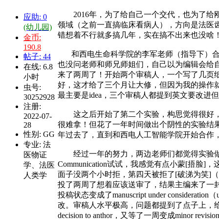
2016年，为了给自己一个交代，也为了给刚
应助: 0
领域（之前一直搞临床看病人），方向是法医
(幼儿园)
错想着不行就多搞几年，实在搞不出来也没啥！
金币:
190.8
和西电生命科学院的李军老师（指导下）合作了两年在Int
帖子: 44
也没问老师和师兄师姐们，自己以为编辑会给
在线: 6.8
来了两周了！开始两个审稿人，一个写了几页纸
小时
好，这才给了三个月让大修，但因为我的操作就
虫号:
最主要是idea，三个审稿人都提到英文要改进但
30252928
注册:
这之后开始了第二个实验，构思觉得很好，也
2022-07-
很难拿！但花了一年时间做出个阴性的实验结果
28
性别: GG
年过去了，直到和西电人工智能学院开始合作
专业: 法
经过一年的努力，两边老师们都觉得实验做的
医物证
Communication试试，我感觉有点小
学、法医
面子没两个小时拒，第四天被拒了[破涕为笑]（编辑拒
人类学
投了两周了想着应该送审了，结果主编来了一
投稿状态变成了manuscript under consi
改。审稿人水平极高，问题都提到了点子上，给的建
decision to anthor，又等了一周变成min