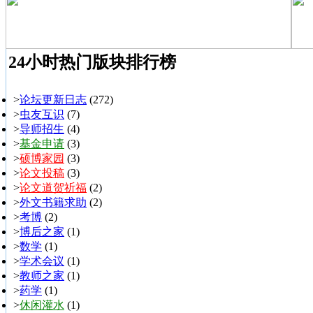
24小时热门版块排行榜
>
论坛更新日志
(272)
>
虫友互识
(7)
>
导师招生
(4)
>
基金申请
(3)
>
硕博家园
(3)
>
论文投稿
(3)
>
论文道贺祈福
(2)
>
外文书籍求助
(2)
>
考博
(2)
>
博后之家
(1)
>
数学
(1)
>
学术会议
(1)
>
教师之家
(1)
>
药学
(1)
>
休闲灌水
(1)