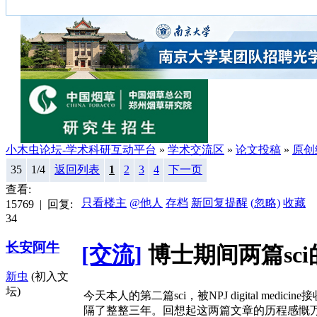
小木虫论坛-学术科研互动平台
»
学术交流区
»
论文投稿
»
原创
35
1/4
返回列表
1
2
3
4
下一页
查看:
只看楼主
@他人
存档
新回复提醒
(忽略)
收藏
15769 | 回复:
34
长安阿牛
[交流]
博士期间两篇sc
新虫
(初入文
坛)
今天本人的第二篇sci，被NPJ digital medici
隔了整整三年。回想起这两篇文章的历程感慨