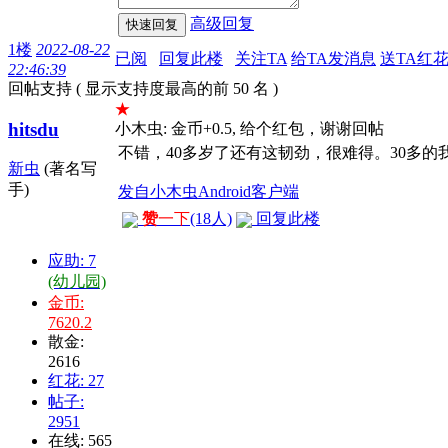
高级回复
1楼
2022-08-22
已阅
回复此楼
关注TA
给TA发消息
送TA红
22:46:39
回帖支持 ( 显示支持度最高的前 50 名 )
★
hitsdu
小木虫: 金币+0.5, 给个红包，谢谢回帖
不错，40多岁了还有这韧劲，很难得。30多的
新虫
(著名写
手)
发自小木虫Android客户端
赞
一下
(18人)
回复此楼
应助: 7
(幼儿园)
金币:
7620.2
散金:
2616
红花: 27
帖子:
2951
在线: 565