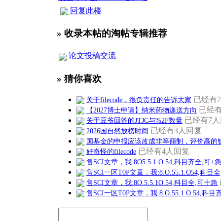
回复此楼
» 收录本帖的淘帖专辑推荐
论文投稿交流
» 猜你喜欢
已经有
关于filecode，很负责任的告诉大家
已经有
【2027博士申请】纳米药物递送方向
已经有7
关于豆爷回答的JTJC与%2F数量
已经有3人回复
2026国自然放榜时间
国基金的申报应该改成非等额制，评价高的
已经有4人回复
好奇怪的filecode
售SCI文章，我:8O5.5.1.O.54,科目齐全,可+
售SCI一区T0P文章，我:8.O.55.1.O54,科目
售SCI文章，我:8O.5.5.1O.54,科目全,可十急
售SCI一区T0P文章，我:8.O.55.1.O.54,科