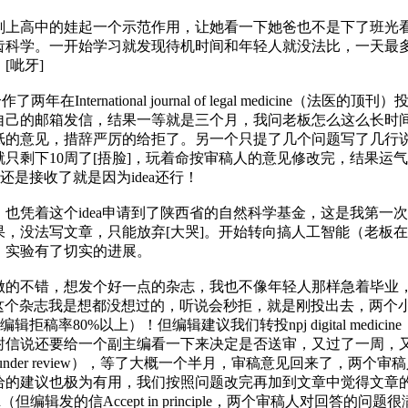
上高中的娃起一个示范作用，让她看一下她爸也不是下了班光看电
齿科学。一开始学习就发现待机时间和年轻人就没法比，一天最
[呲牙]
ernational journal of legal medicine（法
自己的邮箱发信，结果一等就是三个月，我问老板怎么这么长时
的意见，措辞严厉的给拒了。另一个只提了几个问题写了几行说id
只剩下10周了[捂脸]，玩着命按审稿人的意见修改完，结果运气
还是接收了就是因为idea还行！
凭着这个idea申请到了陕西省的自然科学基金，这是我第一
，没法写文章，只能放弃[大哭]。开始转向搞人工智能（老板
，实验有了切实的进展。
不错，想发个好一点的杂志，我也不像年轻人那样急着毕业，就改
蒙[捂脸]，这个杂志我是想都没想过的，听说会秒拒，就是刚投出去
稿率80%以上）！但编辑建议我们转投npj digital medici
封信说还要给一个副主编看一下来决定是否送审，又过了一周，
deration（under review），等了大概一个半月，审稿意见回来了
议也极为有用，我们按照问题改完再加到文章中觉得文章的水平提高了
or revision（但编辑发的信Accept in principle，两