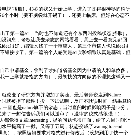
视[捂脸]，43岁的我又开始上学，进入了觉得很神秘的科研
多6个小时（要不脑袋就开锅了），还要上临床。但好在心态不
医的顶刊）投出了第一篇sci，当时也不知道还有个东西叫投稿状态[捂脸]，
间没消息，老板让我去杂志的网站看看，我上去一看意见都回
ea很好，编辑又找了一个审稿人，第三个审稿人也说idea很
不错接收了。第一篇的个人感受是sci实验细致认真是基础，但
次自己申请基金，拿到了才知道省基金因为申请的人和单位多，
在我一上学就给指的方向），最初找的方向做的不理想这样又一
变了研究方向并增加了实验。最后老师说发到Nature
，两个小时就被拒了那种！投一下试试呗，反正不耽误时间，结果算给
ne，一查也是nature旗下的杂志，当时查的时候影响因子是12分，
又来了一封信告诉我们可以送审了（送审的仪式感很强！），
，两个审稿人都觉得文章interesting，提的问题也很正面，给了六周时间让
一截。又等了五周，状态变成了waiting to send
个审稿人对回答的问题很满意），按照编辑要求对格式进行修改后（没想到用了快一个