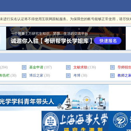
日起，未进行实名认证将不得使用互联网跟帖服务。为保障您的帐号能够正常使用，请尽
(204)
>
基金申请
(187)
>
文献求助
(136)
>
导师招
布告栏
(30)
>
博后之家
(30)
>
考博
(30)
>
教师之