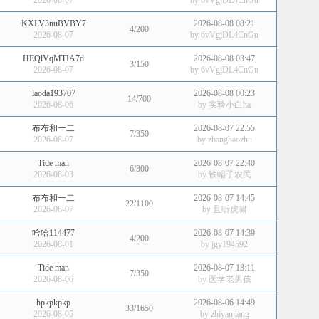
2026-08-07
by
6vVgjDL4CnGu
KXLV3nuBVBY7
2026-08-08 08:21
4/200
2026-08-07
by
6vVgjDL4CnGu
HEQlVqMTIA7d
2026-08-08 03:47
3/150
2026-08-07
by
6vVgjDL4CnGu
laoda193707
2026-08-08 00:23
14/700
2026-08-06
by
实验小白ha
布布和一二
2026-08-07 22:55
7/350
2026-08-07
by
zhanghaozhu
Tide man
2026-08-07 22:40
6/300
2026-08-03
by
铁帽子农民
布布和一二
2026-08-07 14:45
22/1100
2026-08-07
by
且听虎啸
哈哈114477
2026-08-07 14:39
4/200
2026-08-01
by
jgy194592
Tide man
2026-08-07 13:11
7/350
2026-08-06
by
医学老男孩
hpkpkpkp
2026-08-06 14:49
33/1650
2026-08-05
by
zhiyanjiang