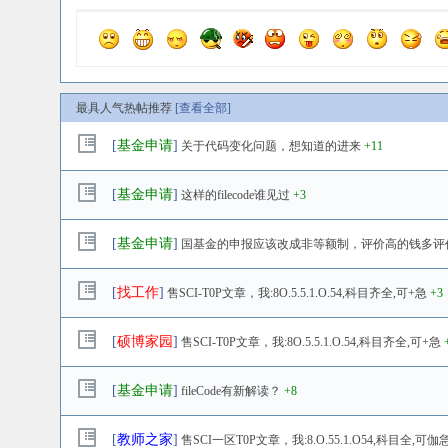
最具人气热帖推荐
[查看全部]
[
基金申请
]
关于代码变化问题，想知道的进来
+11
[
基金申请
]
这样的filecode谁见过
+3
[
基金申请
]
国基金的申报应该改成非等额制，评价高的钱多评
[
找工作
]
售SCI-T0P文章，我:8O.5.5.1.O.54,科目齐全,可+急
+3
[
硕博家园
]
售SCI-T0P文章，我:8O.5.5.1.O.54,科目齐全,可+急
[
基金申请
]
fileCode有新解读？
+8
[
教师之家
]
售SCI一区T0P文章，我:8.O.55.1.O54,科目全,可伽