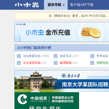
版块导航
客户端APP下载
应《网络安全法》要求，自2017年10月1
24小时热门版块排行榜
>
论坛更新日志
(3588)
>
虫友互识
(217)
>
学术会议
>
论文道贺祈福
(35)
>
硕博家园
(32)
>
招聘信息