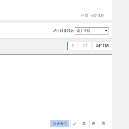
已阅
回复此楼
相关版块跳转
论文投稿
2
1/1
返回列表
普通表情
龙
兔
虎
猫