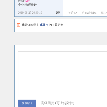
性别:
MM
专业: 数理统计
2019-08-27 20:40:10
2楼
关注TA
给TA发消息
送T
我要订阅楼主
噢耶78
的主题更新
高级回复
(可上传附件)