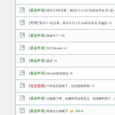
[
基金申请
]
售SCI-T0P文章，我:8O.5.5.1.O.54,科目齐全,可+急
[
考博
]
售SCI一区文章，我:8.O.55.1.O.54,科目齐全,可伽急
+3
[
基金申请
]
基金中了
+14
[
基金申请
]
关于filecode
+4
[
基金申请
]
娱乐
+6
[
基金申请
]
filecode变化情况
+6
[
论文投稿
]
十年后又回来了，论文投稿求助
+4
[
基金申请
]
大家散了吧，后缀研究没有意义，别浪费时间了，
[
基金申请
]
求各位大神看下
100
+6