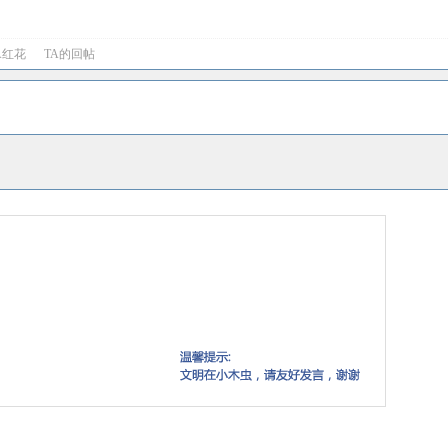
A红花
TA的回帖