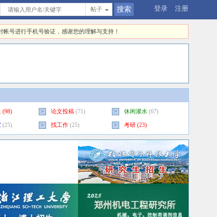
登录
注册
帖子
快对帐号进行手机号验证，感谢您的理解与支持！
生
(98)
>
论文投稿
(71)
>
休闲灌水
(67)
家
(25)
>
找工作
(25)
>
考研
(23)