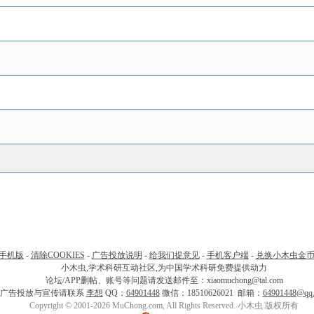
手机版
-
清除COOKIES
-
广告投放说明
-
给我们提意见
-
手机客户端
-
兑换小木虫金
小木虫,学术科研互动社区,为中国学术科研免费提供动力
论坛/APP删帖、账号等问题请发送邮件至：xiaomuchong@tal.com
广告投放与宣传请联系
李想
QQ：
64901448
微信：18510626021 邮箱：
64901448@qq
Copyright © 2001-2026 MuChong.com, All Rights Reserved. 小木虫 版权所有