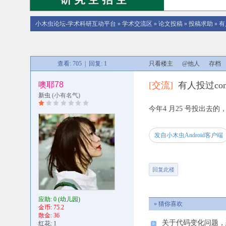
小木虫论坛-学术科研互动平台
»
学术交流区
»
论文投稿
»
投稿求助
»
有人
查看: 705 | 回复: 1
只看楼主
@他人
存档
噢耶78
[交流]
有人投过compute
新虫
(小有名气)
今年4 月25 号投出
发自小木虫Android客户端
回复此楼
应助: 0
(幼儿园)
» 猜你喜欢
金币: 75.2
散金: 36
关于代码变化问题，
红花: 1