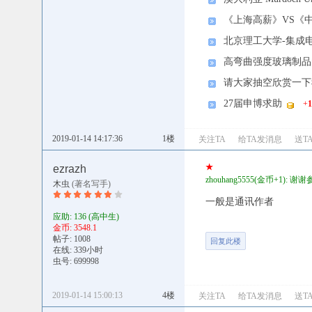
《上海高薪》VS《
北京理工大学-集成
高弯曲强度玻璃制品
请大家抽空欣赏一下
27届申博求助
+
1
2019-01-14 14:17:36
1楼
关注TA
给TA发消息
送T
★
ezrazh
zhouhang5555(金币+1): 谢
木虫
(著名写手)
一般是通讯作者
应助: 136
(高中生)
金币: 3548.1
帖子: 1008
回复此楼
在线: 339小时
虫号: 699998
2019-01-14 15:00:13
4楼
关注TA
给TA发消息
送T