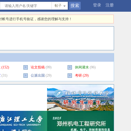
登录
注册
帖子
快对帐号进行手机号验证，感谢您的理解与支持！
生
(152)
>
论文投稿
(99)
>
休闲灌水
(96)
家
(31)
>
公派出国
(29)
>
考研
(29)