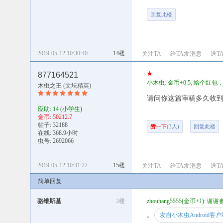
回复此楼
2019-05-12 10:30:40
14楼
关注TA
给TA发消息
送T
★
877164521
小木虫: 金币+0.5, 给个红
木虫之王
(文坛精英)
请问你这篇审稿多久收
应助: 14
(小学生)
金币: 50212.7
帖子: 32188
赞
一下
(3人)
回复此楼
在线: 368.9小时
虫号: 2692066
2019-05-12 10:31:22
15楼
关注TA
给TA发消息
送T
简单回复
骆维斯基
2楼
zhouhang5555(金币+1): 谢
。
发自小木虫Android客户