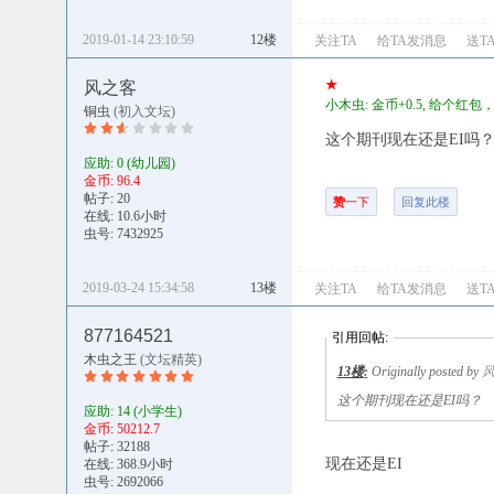
2019-01-14 23:10:59
12楼
关注TA
给TA发消息
送T
★
风之客
小木虫: 金币+0.5, 给个红
铜虫
(初入文坛)
这个期刊现在还是EI吗
应助: 0
(幼儿园)
金币: 96.4
帖子: 20
赞
一下
回复此楼
在线: 10.6小时
虫号: 7432925
2019-03-24 15:34:58
13楼
关注TA
给TA发消息
送T
877164521
引用回帖:
木虫之王
(文坛精英)
13楼
:
Originally posted by
这个期刊现在还是EI吗？
应助: 14
(小学生)
金币: 50212.7
帖子: 32188
现在还是EI
在线: 368.9小时
虫号: 2692066