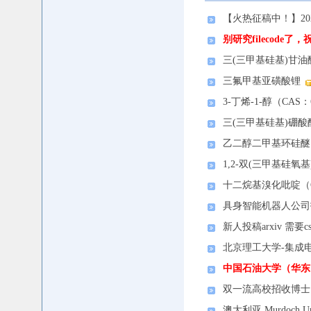
【火热征稿中！】202
别研究filecode
三(三甲基硅基)甘油醚（
三氟甲基亚磺酸锂
3-丁烯-1-醇（CAS：6
三(三甲基硅基)硼酸酯（
乙二醇二甲基环硅醚（CA
1,2-双(三甲基硅氧基)
十二烷基溴化吡啶（CAS
具身智能机器人公司
新人投稿arxiv 需要c
北京理工大学-集成
中国石油大学（华东
双一流高校招收博士
澳大利亚 Murdoch