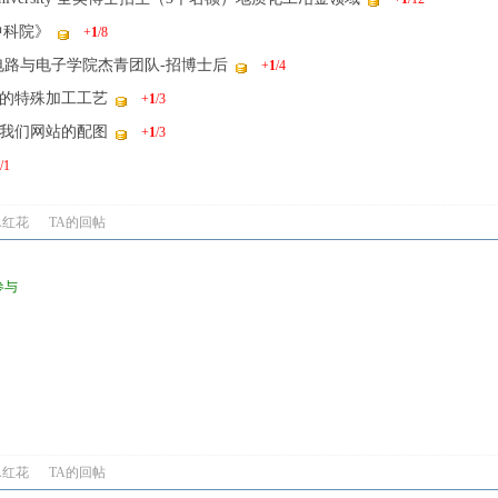
中科院》
+
1
/8
电路与电子学院杰青团队-招博士后
+
1
/4
的特殊加工工艺
+
1
/3
我们网站的配图
+
1
/3
/1
A红花
TA的回帖
谢参与
A红花
TA的回帖