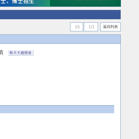
15
1/1
返回列表
么填