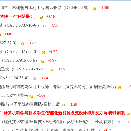
6年土木建筑与水利工程国际会议（ICCHE 2026）
+
1
/181
了，祝都有一个好结果：）
+
2
/106
CAS：6787-10-6 ）
+
1
/88
+
1
/87
27-27-0）
+
1
/87
CAS：4325-85-3）
+
1
/87
S：57915-66-9）
+
1
/87
乙烷（CAS：7381-30-8 ）
+
1
/85
：104-73-4）
+
1
/84
招聘机械结构岗位（工程师、专家、负责人均可）薪酬最高150万
+
1
/
s.IT/CR大佬背书
+
1
/68
电路与电子学院杰青团队-招博士后
+
1
/26
）计算机科学与技术学院/智能化新能源系统设计和开发方向 特聘副教
（现代技术管理/环境技术经济管理）及硕士研究生（长期有效）
+
1
/1
 University 全奖博士招生（3个名额）地质化工冶金领域
+
1
/12