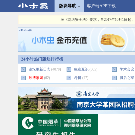
版块导航
客户端APP下载
应《网络安全法》要求，自2017年10月1
24小时热门版块排行榜
>
论坛更新日志
(4078)
>
虫友互识
(385)
>
学术会议
>
硕博家园
(62)
>
考博
(47)
>
博后之家