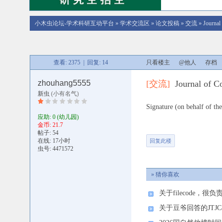
小木虫论坛-学术科研互动平台
»
学术交流区
»
论文投稿
»
交流
»
Journa
查看: 2375 | 回复: 14
只看楼主
@他人
存档
zhouhang5555
[交流]
Journal of 
新虫
(小有名气)
Signature (on beh
应助: 0
(幼儿园)
金币: 21.7
帖子: 54
在线: 17小时
回复此楼
虫号: 4471572
» 猜你喜欢
关于filecode，
关于豆爷回答的JTJC