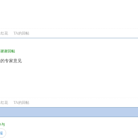
A红花
TA的回帖
包，谢谢回帖
到的专家意见
A红花
TA的回帖
谢参与
端