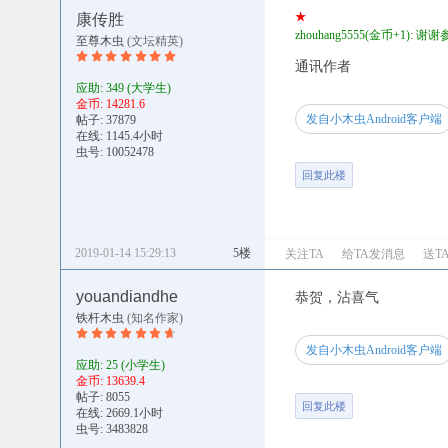
★
康传胜
zhouhang5555(金币+1): 谢
至尊木虫
(文坛精英)
通讯作者
应助: 349
(大学生)
金币: 14281.6
发自小木虫Android客户端
帖子: 37879
在线: 1145.4小时
虫号: 10052478
回复此楼
2019-01-14 15:29:13
5楼
关注TA
给TA发消息
送T
youandiandhe
恭贺，沾喜气
铁杆木虫
(知名作家)
发自小木虫Android客户端
应助: 25
(小学生)
金币: 13639.4
帖子: 8055
回复此楼
在线: 2669.1小时
虫号: 3483828