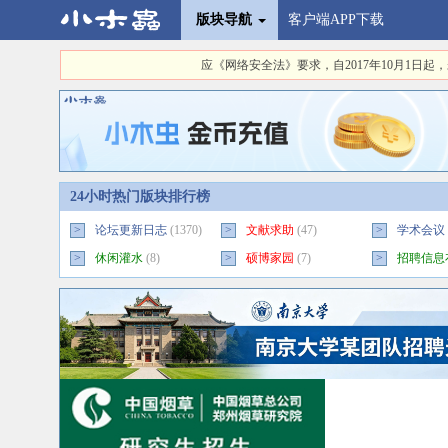
版块导航
客户端APP下载
应《网络安全法》要求，自2017年10月1
24小时热门版块排行榜
>
论坛更新日志
(1370)
>
文献求助
(47)
>
学术会议
>
休闲灌水
(8)
>
硕博家园
(7)
>
招聘信息