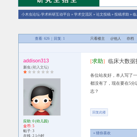
小木虫论坛-学术科研互动平台
»
学术交流区
»
论文投稿
»
投稿求助
»
临
查看: 626 | 回复: 1
只看楼主
@他人
存档
addison313
[
求助
]
临床大数据
新虫
(初入文坛)
各位站友好，本人写了一篇乳腺癌
都没有了，现在要在5分
志？
回复此楼
应助: 0
(幼儿园)
金币: 5
帖子: 3
» 猜你喜欢
在线: 2.1小时