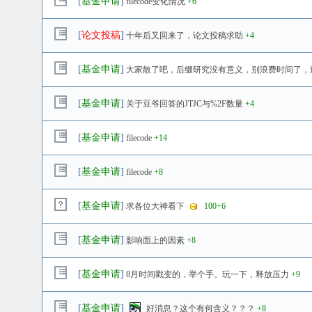
[
基金申请
]
filecode变化情况
+6
[
论文投稿
]
十年后又回来了，论文投稿求助
+4
[
基金申请
]
大家散了吧，后缀研究没有意义，别浪费时间了，
[
基金申请
]
关于豆爷回答的JTJC与%2F数量
+4
[
基金申请
]
filecode
+14
[
基金申请
]
filecode
+8
[
基金申请
]
求各位大神看下
100
+6
[
基金申请
]
影响面上的因素
+8
[
基金申请
]
8月时间戳变的，举个手。玩一下，释放压力
+9
[
基金申请
]
好消息？这个有何含义？？？
+8