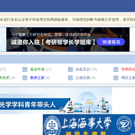
日起，未进行实名认证将不得使用互联网跟帖服务。为保障您的帐号能够正常使用，请尽
(27)
>
基金申请
(21)
>
虫友互识
(19)
>
导师招
布告栏
(4)
>
教师之家
(4)
>
公派出国
(4)
>
博后之