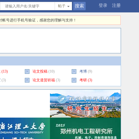
登录
注册
帖子
快对帐号进行手机号验证，感谢您的理解与支持！
生
(13)
>
论文投稿
(10)
>
考博
(9)
家
(3)
>
论文道贺祈福
(3)
>
考研
(3)