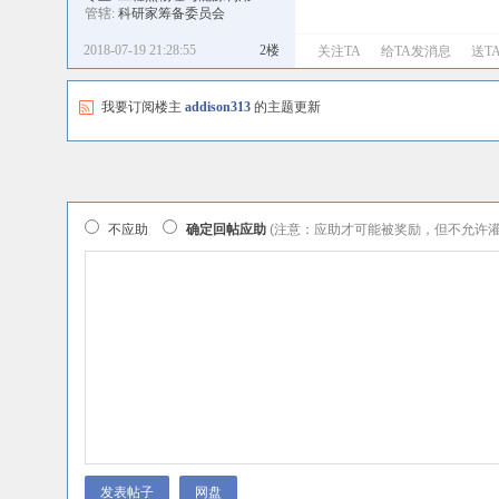
管辖:
科研家筹备委员会
2018-07-19 21:28:55
2楼
关注TA
给TA发消息
送T
我要订阅楼主
addison313
的主题更新
不应助
确定回帖应助
(注意：应助才可能被奖励，但不允许灌