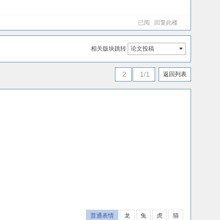
已阅
回复此楼
相关版块跳转
论文投稿
2
1/1
返回列表
普通表情
龙
兔
虎
猫