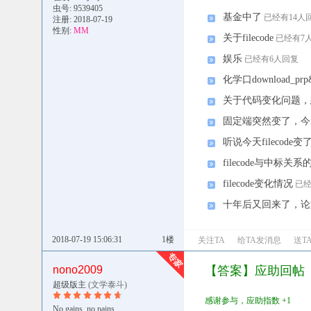
虫号: 9539405
基金中了
已经有14人
注册: 2018-07-19
性别:
MM
关于filecode
已经有7
娱乐
已经有6人回复
化学口download_
关于代码变化问题，
固定端突然变了，今
听说今天filecode变
filecode与中标关
filecode变化情况
已经
十年后又回来了，论
2018-07-19 15:06:31
1楼
关注TA
给TA发消息
送T
nono2009
【答案】应助回帖
超级版主
(文学泰斗)
感谢参与，应助指数 +1
No gains, no pains.