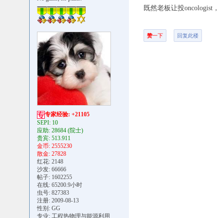
既然老板让投oncolog
赞
一下
回复此楼
专家经验: +21105
SEPI: 10
应助: 28684
(院士)
贵宾: 513.911
金币: 2555230
散金: 27828
红花: 2148
沙发: 66666
帖子: 1602255
在线: 65200.9小时
虫号: 827383
注册: 2009-08-13
性别: GG
专业: 工程热物理与能源利用