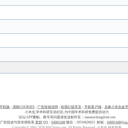
手机版
-
清除COOKIES
-
广告投放说明
-
给我们提意见
-
手机客户端
-
兑换小木虫金
小木虫,学术科研互动社区,为中国学术科研免费提供动力
论坛/APP删帖、账号等问题请发送邮件至：xiaomuchong@tal.com
广告投放与宣传请联系
李想
QQ：
64901448
微信：18510626021 邮箱：
64901448@qq
Copyright © 2001-2026 MuChong.com, All Rights Reserved. 小木虫 版权所有