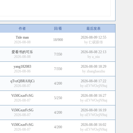
作者
回/看
最后发表
Tide man
2026-08-09 12:55
18/900
2026-08-08
by
仁砚薪传
爱看书的可乐
2026-08-08 22:13
7/350
2026-08-08
by
a_niu
yang182083
2026-08-08 18:29
7/350
2026-08-06
by
zhanghaozhu
qTvzQBRAHjCi
2026-08-08 17:22
4/200
2026-08-07
by
oEVWOejN9taj
Vi50GxzrFcSG
2026-08-08 16:27
5/250
2026-08-07
by
oEVWOejN9taj
Vi50GxzrFcSG
2026-08-08 16:19
4/200
2026-08-07
by
oEVWOejN9taj
Vi50GxzrFcSG
2026-08-08 16:02
4/200
2026-08-07
by
oEVWOejN9taj