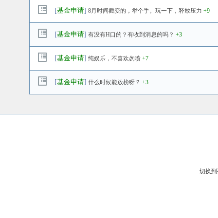
[
基金申请
]
8月时间戳变的，举个手。玩一下，释放压力
+9
[
基金申请
]
有没有H口的？有收到消息的吗？
+3
[
基金申请
]
纯娱乐，不喜欢勿喷
+7
[
基金申请
]
什么时候能放榜呀？
+3
切换到