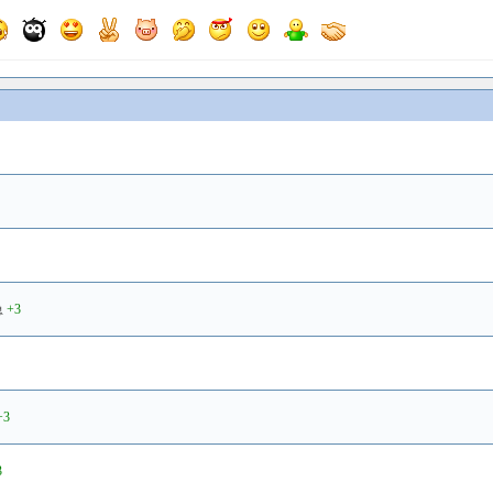
急
+3
+3
3