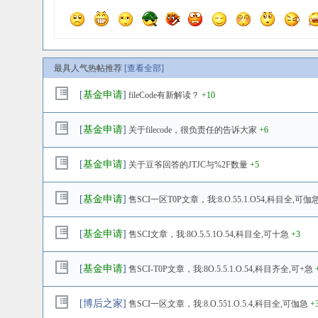
最具人气热帖推荐
[查看全部]
[
基金申请
]
fileCode有新解读？
+10
[
基金申请
]
关于filecode，很负责任的告诉大家
+6
[
基金申请
]
关于豆爷回答的JTJC与%2F数量
+5
[
基金申请
]
售SCI一区T0P文章，我:8.O.55.1.O54,科目全,可伽
[
基金申请
]
售SCI文章，我:8O.5.5.1O.54,科目全,可十急
+3
[
基金申请
]
售SCI-T0P文章，我:8O.5.5.1.O.54,科目齐全,可+急
[
博后之家
]
售SCI一区文章，我:8.O.551.O.5.4,科目全,可伽急
+