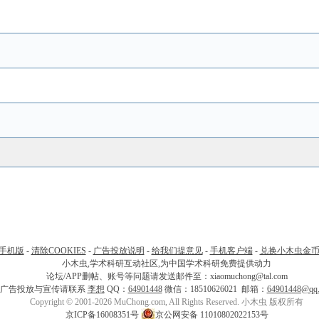
手机版
-
清除COOKIES
-
广告投放说明
-
给我们提意见
-
手机客户端
-
兑换小木虫金
小木虫,学术科研互动社区,为中国学术科研免费提供动力
论坛/APP删帖、账号等问题请发送邮件至：xiaomuchong@tal.com
广告投放与宣传请联系
李想
QQ：
64901448
微信：18510626021 邮箱：
64901448@qq
Copyright © 2001-2026 MuChong.com, All Rights Reserved. 小木虫 版权所有
京ICP备16008351号
京公网安备 11010802022153号