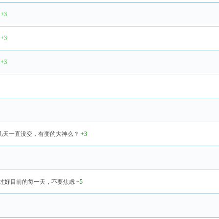
+3
+3
+3
定段好像这几天一直没变，有变的大神么？
+3
过好目前的每一天，不要焦虑
+5