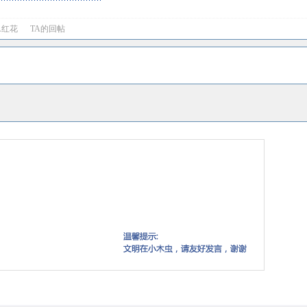
A红花
TA的回帖