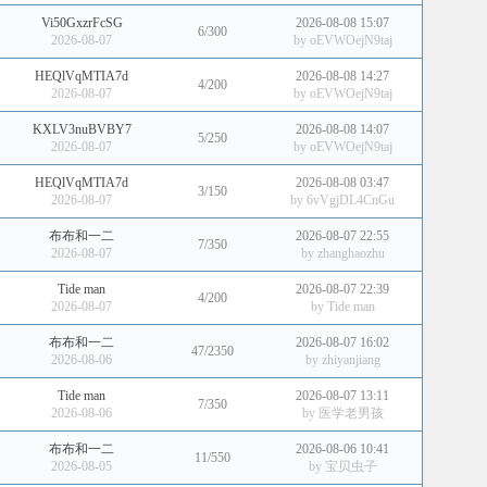
Vi50GxzrFcSG
2026-08-08 15:07
6/300
2026-08-07
by
oEVWOejN9taj
HEQlVqMTIA7d
2026-08-08 14:27
4/200
2026-08-07
by
oEVWOejN9taj
KXLV3nuBVBY7
2026-08-08 14:07
5/250
2026-08-07
by
oEVWOejN9taj
HEQlVqMTIA7d
2026-08-08 03:47
3/150
2026-08-07
by
6vVgjDL4CnGu
布布和一二
2026-08-07 22:55
7/350
2026-08-07
by
zhanghaozhu
Tide man
2026-08-07 22:39
4/200
2026-08-07
by
Tide man
布布和一二
2026-08-07 16:02
47/2350
2026-08-06
by
zhiyanjiang
Tide man
2026-08-07 13:11
7/350
2026-08-06
by
医学老男孩
布布和一二
2026-08-06 10:41
11/550
2026-08-05
by
宝贝虫子