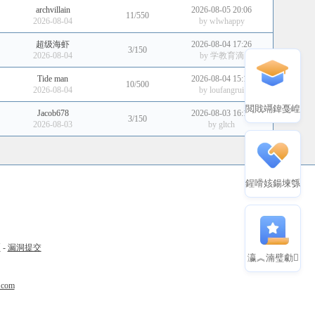
archvillain
2026-08-05 20:06
11/550
2026-08-04
by
wlwhappy
超级海虾
2026-08-04 17:26
3/150
2026-08-04
by
学教育滴
Tide man
2026-08-04 15:10
10/500
2026-08-04
by
loufangrui
閲戝竵鍏戞崲
Jacob678
2026-08-03 16:14
3/150
2026-08-03
by
gltch
鍟嗗姟鍚堜綔
币
-
漏洞提交
瀛︽湳璧勮
.com