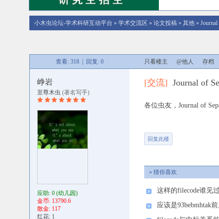
小木虫论坛-学术科研互动平台
»
学术交流区
»
论文投稿
»
其他
»
Journa
查看: 318 | 回复: 0
只看楼主
@他人
存档
峥岩
[交流]
Journal of
至尊木虫
(著名写手)
各位虫友，Journal o
回复此楼
» 猜你喜欢
这样的filecode谁见
应助: 0
(幼儿园)
金币: 13790.6
应该是93bebmht
散金: 117
红花: 1