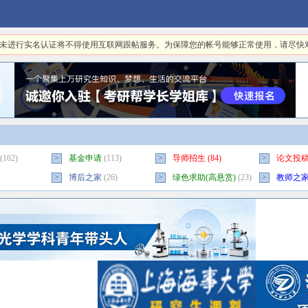
日起，未进行实名认证将不得使用互联网跟帖服务。为保障您的帐号能够正常使用，请尽
(162)
>
基金申请
(113)
>
导师招生
(84)
>
论文投
>
博后之家
(26)
>
绿色求助(高悬赏)
(23)
>
教师之