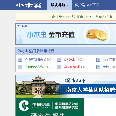
版块导航
客户端APP下载
应《网络安全法》要求，自2017年10月1
24小时热门版块排行榜
>
论坛更新日志
(3800)
>
文献求助
(165)
>
虫友互识
>
招聘信息布告栏
(32)
>
论文道贺祈福
(29)
>
考博
(28)