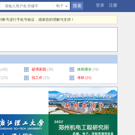
登录
注册
帖子
快对帐号进行手机号验证，感谢您的理解与支持！
稿
(42)
>
硕博家园
(39)
>
休闲灌水
(34)
家
(23)
>
找工作
(23)
>
考研
(21)