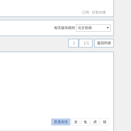
已阅
回复此楼
相关版块跳转
论文投稿
1
1/1
返回列表
普通表情
龙
兔
虎
猫