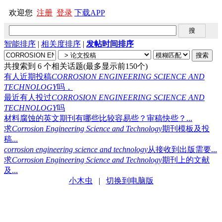
欢迎您
注册
登录
下载APP
智能排序
|
相关度排序
|
发帖时间排序
共搜索到 6 个相关话题(最多显示前150个)
有人近期投稿
CORROSION
ENGINEERING
SCIENCE
AND
TECHNOLOGY
吗，
最近有人投过
CORROSION
ENGINEERING
SCIENCE
AND
TECHNOLOGY
吗
材料腐蚀的英文期刊有哪些比较容易些？审稿快些？...
求
Corrosion
Engineering
Science
and
Technology
期刊模板及投
稿...
corrosion
engineering
science
and
technology
从接收到出版需要...
求
Corrosion
Engineering
Science
and
Technology
期刊上的文献
及...
小木虫
|
切换到电脑版