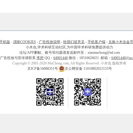
手机版
-
清除COOKIES
-
广告投放说明
-
给我们提意见
-
手机客户端
-
兑换小木虫金
小木虫,学术科研互动社区,为中国学术科研免费提供动力
论坛/APP删帖、账号等问题请发送邮件至：xiaomuchong@tal.com
广告投放与宣传请联系
李想
QQ：
64901448
微信：18510626021 邮箱：
64901448@qq
Copyright © 2001-2026 MuChong.com, All Rights Reserved. 小木虫 版权所有
京ICP备16008351号
京公网安备 11010802022153号