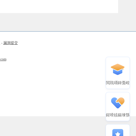
币
-
漏洞提交
.com
閲戝竵鍏戞崲
鍟嗗姟鍚堜綔