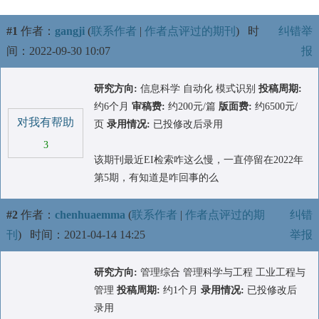
#1
作者：
gangji
(
联系作者
|
作者点评过的期刊
)
时
纠错举
间：2022-09-30 10:07
报
研究方向:
信息科学 自动化 模式识别
投稿周期:
约6个月
审稿费:
约200元/篇
版面费:
约6500元/
对我有帮助
页
录用情况:
已投修改后录用
3
该期刊最近EI检索咋这么慢，一直停留在2022年
第5期，有知道是咋回事的么
#2
作者：
chenhuaemma
(
联系作者
|
作者点评过的期
纠错
刊
)
时间：2021-04-14 14:25
举报
研究方向:
管理综合 管理科学与工程 工业工程与
管理
投稿周期:
约1个月
录用情况:
已投修改后
录用