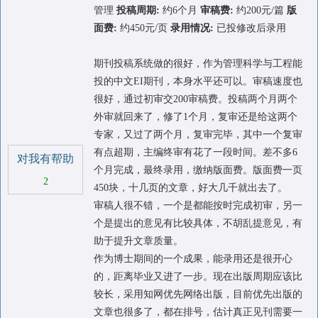
管理
投稿周期:
约6个月
审稿费:
约200元/篇
版
面费:
约450元/页
录用情况:
已投修改后录用
期刊投稿系统做的很好，作为管理科学与工程能
投的中文EI期刊，本身水平还可以。审稿速度也
很好，通过初审交200审稿费。投稿两个月两个
外审就回来了，修了1个月，复审还是给这两个
专家，又过了两个月，复审完毕，其中一个复审
有点超期，主编终审有花了一段时间。差不多6
对我有帮助
个月完成，最终录用，缴纳版面费。版面费一页
2
450块，十几页的文章，好大几千就出去了。
审稿人很不错，一个是都能按时完成初审，另一
个是提出的意见有比较具体，不胡乱提意见，有
助于提升文章质量。
作为博士期间的一个成果，能录用还是很开心
的，距离毕业又进了一步。现在出版周期应该比
较长，采用知网优先网络出版，目前优先出版的
文章也很多了，都在排号，估计真正见刊需要一