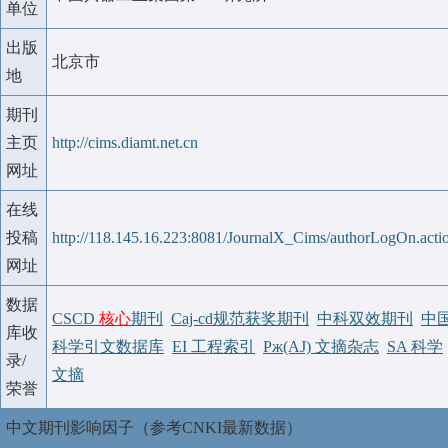
单位
出版
北京市
地
期刊
主页
http://cims.diamt.net.cn
网址
在线
投稿
http://118.145.16.223:8081/JournalX_Cims/authorLogOn.acti
网址
数据
CSCD
核心
期刊
Caj-cd规范获奖期刊
中科双效期刊
中
库收
科学引文数据库
EI 工程索引
Pж(AJ) 文摘杂志
SA 科学
录/
文摘
荣誉
中文期刊影响因子（参考CNKI最新数据）