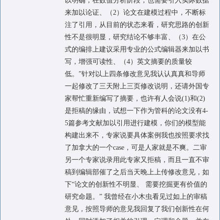
以明确；在数值分析阶段，也需要引入实际数据
来加以论证、（2）论文在建模过程中，不断标
注了引用，从目前的状态来看，研究思路的创新
性不是很明显，研究结论不够丰富、（3）在公
式的编排上建议采用专业的公式编辑器来加以书
写，增强可读性、（4）英文摘要的质量较
低。”针对以上四条修改意见我认认真真和导师
一起修改了三天附上三页修改说明，还请外国专
家帮忙重新编写了摘要，也许有人会说(1)和(2)
是拒稿的缘由，试想一下作为管科的论文没有4-
5篇参考文献加以引用进行建模，你们的模型能
构建出来不，专家说要具体案例我也按照要求找
了加拿大的一个case，可是人家就是不爽。二审
另一个专家说录用此专家又拒稿，而且一直不审
稿到编辑部催了之后当天晚上上传修改意见，如
下“论文的创新性不明显、 需要挖掘更有价值的
研究命题。” 我曾经在小木虫看见过如上的审稿
意见，按照导师的意见我回复了我们创新性在何