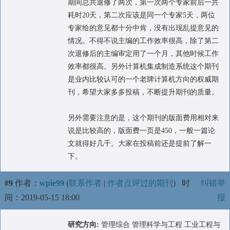
期间总共退修了两次，第一次两个专家前后一共
耗时20天，第二次应该是同一个专家5天，两位
专家给的意见都十分中肯，没有出现乱提意见的
情况。不得不说主编的工作效率很高，除了第二
次退修后的主编审定用了一个月，其他时候工作
效率都很高。另外计算机集成制造系统这个期刊
是业内比较认可的一个老牌计算机方向的权威期
刊，希望大家多多投稿，不断提升期刊的质量。
另外需要注意的是，这个期刊的版面费用相对来
说是比较高的，版面费一页是450，一般一篇论
文就得好几千。大家在投稿前还是提前了解一
下。
#9
作者：
wpie99
(
联系作者
|
作者点评过的期刊
)
时
纠错举
间：2019-05-15 18:00
报
研究方向:
管理综合 管理科学与工程 工业工程与