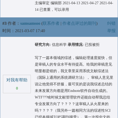
主编审定 编辑部 2021-04-13 2021-04-27 2021-04-
14 已查重，可以录用
#3
作者：
samsamsoo
(
联系作者
|
作者点评过的期刊
)
纠错
时间：2021-03-07 17:40
举报
研究方向:
信息科学
录用情况:
已投被拒
写了一篇本领域的综述，编辑处理速度挺快，但
是审稿人的专业水平有待提高。给我的审稿意见
明显都是错的，我文章里采用系统文献综述法
（国际上通用的系统调研方法）， 审稿人意见里
对我有帮助
说让他觉得不舒服，最可笑的是说我综述总结的
0
未来发展方向都是用Endnote软件自动生成的。
WTF???啥时候文献管理软件还能自动帮我总结
专业发展方向了？？？？这审稿人从火星来的
吗？？？？（我另外一篇相同方法的综述性SCI
已经本领域TOP5期刊接受）。第一次投中文的