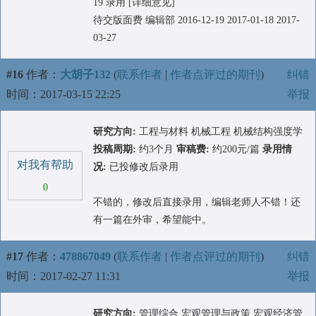
19 录用 [详细意见]
待交版面费 编辑部 2016-12-19 2017-01-18 2017-
03-27
#16
作者：
大胡子132
(
联系作者
|
作者点评过的期刊
)
纠错
时间：2017-03-15 22:25
举报
研究方向:
工程与材料 机械工程 机械结构强度学
投稿周期:
约3个月
审稿费:
约200元/篇
录用情
对我有帮助
况:
已投修改后录用
0
不错的，修改后直接录用，编辑老师人不错！还
有一篇在外审，希望能中。
#17
作者：
478867049
(
联系作者
|
作者点评过的期刊
)
纠错
时间：2017-02-27 11:31
举报
研究方向:
管理综合 宏观管理与政策 宏观经济管