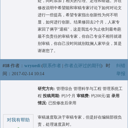
处，同时添加了相关的引理、定理和命题。并在
修改说明中希望能和审稿专家讨论下如何对论文
进行一些提高，希望专家指出创新性为何不明
显，如何进行创新。结果修回去2个月，人家专
家回了俩字“退稿”，这是我迄今为止收到最奇葩
最不负责任的审稿专家，你自己专业不相符就请
别审稿，你自己没时间就别耽搁人家毕业，算是
谢谢您了。
#18
作者：
wryuedi
(
联系作者
|
作者点评过的期刊
)
时
纠错
间：2017-02-14 10:14
举报
研究方向:
管理综合 管理科学与工程 管理系统工
程
投稿周期:
约3个月
审稿费:
约200元/篇
录用
情况:
已投修改后录用
审稿速度取决于审稿专家，但是好在编辑部很负
对我有帮助
责，处理速度及时。