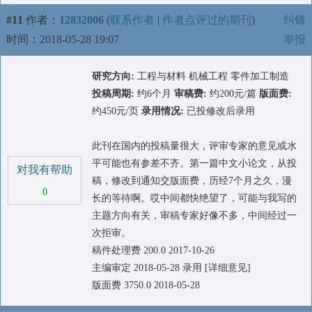
#11
作者：
12832006
(
联系作者
|
作者点评过的期刊
)
纠错
时间：2018-05-28 19:07
举报
研究方向:
工程与材料 机械工程 零件加工制造
投稿周期:
约6个月
审稿费:
约200元/篇
版面费:
约450元/页
录用情况:
已投修改后录用
此刊在国内的投稿量很大，评审专家的意见或水
平可能也有参差不齐。第一篇中文小论文，从投
对我有帮助
稿，修改到通知交版面费，历经7个月之久，漫
0
长的等待啊。哎中间都快绝望了，可能与我写的
主题方向有关，审稿专家好像不多，中间经过一
次拒审。
稿件处理费 200.0 2017-10-26
主编审定 2018-05-28 录用 [详细意见]
版面费 3750.0 2018-05-28