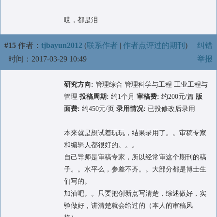
哎，都是泪
#15
作者：
tjbayun2012
(
联系作者
|
作者点评过的期刊
)
纠错
时间：2017-03-29 10:49
举报
研究方向:
管理综合 管理科学与工程 工业工程与
管理
投稿周期:
约1个月
审稿费:
约200元/篇
版
面费:
约450元/页
录用情况:
已投修改后录用
本来就是想试着玩玩，结果录用了。。审稿专家
和编辑人都很好的。。。
自己导师是审稿专家，所以经常审这个期刊的稿
子。。水平么，参差不齐。。大部分都是博士生
们写的。
加油吧。。只要把创新点写清楚，综述做好，实
验做好，讲清楚就会给过的（本人的审稿风