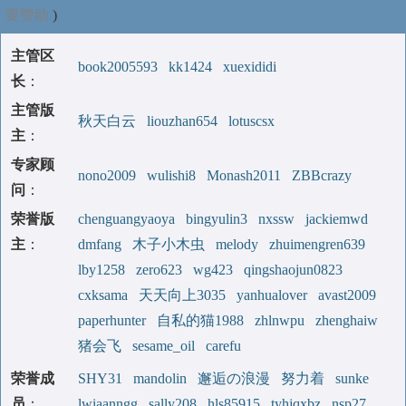
要赞助
)
主管区
book2005593
kk1424
xuexididi
长
：
主管版
秋天白云
liouzhan654
lotuscsx
主
：
专家顾
nono2009
wulishi8
Monash2011
ZBBcrazy
问
：
荣誉版
chenguangyaoya
bingyulin3
nxssw
jackiemwd
主
：
dmfang
木子小木虫
melody
zhuimengren639
lby1258
zero623
wg423
qingshaojun0823
cxksama
天天向上3035
yanhualover
avast2009
paperhunter
自私的猫1988
zhlnwpu
zhenghaiw
猪会飞
sesame_oil
carefu
荣誉成
SHY31
mandolin
邂逅の浪漫
努力着
sunke
员
：
lwiaanngg
sally208
hls85915
tyhjqxbz
nsp27