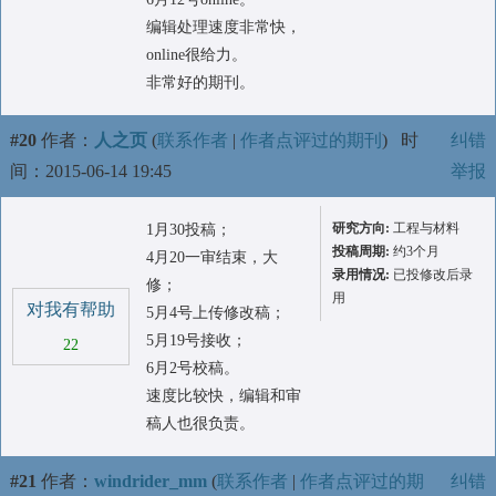
编辑处理速度非常快，
online很给力。
非常好的期刊。
#20
作者：
人之页
(
联系作者
|
作者点评过的期刊
)
时
纠错
间：2015-06-14 19:45
举报
研究方向:
工程与材料
1月30投稿；
投稿周期:
约3个月
4月20一审结束，大
录用情况:
已投修改后录
修；
用
对我有帮助
5月4号上传修改稿；
5月19号接收；
22
6月2号校稿。
速度比较快，编辑和审
稿人也很负责。
#21
作者：
windrider_mm
(
联系作者
|
作者点评过的期
纠错