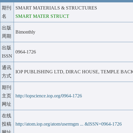
期刊
SMART MATERIALS & STRUCTURES
名
SMART MATER STRUCT
出版
Bimonthly
周期
出版
0964-1726
ISSN
通讯
IOP PUBLISHING LTD, DIRAC HOUSE, TEMPLE BACK
方式
期刊
主页
http://iopscience.iop.org/0964-1726
网址
在线
投稿
http://atom.iop.org/atom/usermgm ... &ISSN=0964-1726
网址