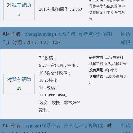
研究方向:
信息科学 半
对我有帮助
导体科学与信息器件 半
2015年影响因子：2.769
导体微纳机电器件与系
1
统
#14
作者：
zhonghuaying
(
联系作者
|
作者点评过的期
纠错
刊
)
时间：2015-11-27 11:07
举报
研究方向:
工程与材料
7.2投稿；
机械工程 微/纳机械系统
9.28一审结束，中修；
投稿周期:
约3个月
10.5提交修改稿；
录用情况:
已投修改后录
对我有帮助
10.26接收；
用
11.2校稿；
43
11.13Published。
速度比较快，非常好的
期刊。
#15
作者：
xygege
(
联系作者
|
作者点评过的期刊
)
时
纠错