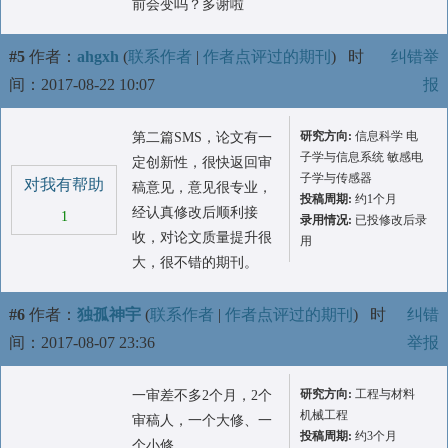
前会变吗？多谢啦
#5
作者：
ahgxh
(
联系作者
|
作者点评过的期刊
)
时
纠错举
间：2017-08-22 10:07
报
研究方向:
信息科学 电
第二篇SMS，论文有一
子学与信息系统 敏感电
定创新性，很快返回审
子学与传感器
对我有帮助
稿意见，意见很专业，
投稿周期:
约1个月
经认真修改后顺利接
1
录用情况:
已投修改后录
收，对论文质量提升很
用
大，很不错的期刊。
#6
作者：
独孤神宇
(
联系作者
|
作者点评过的期刊
)
时
纠错
间：2017-08-07 23:36
举报
研究方向:
工程与材料
一审差不多2个月，2个
机械工程
审稿人，一个大修、一
投稿周期:
约3个月
个小修。