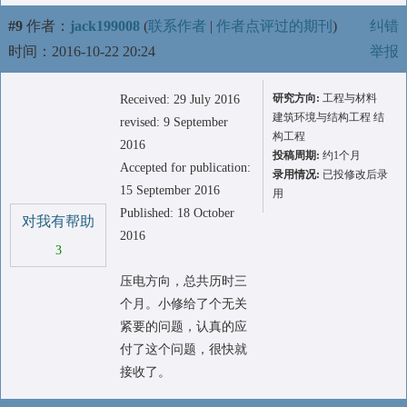
#9
作者：
jack199008
(
联系作者
|
作者点评过的期刊
)
纠错
时间：2016-10-22 20:24
举报
研究方向:
工程与材料
Received: 29 July 2016
建筑环境与结构工程 结
revised: 9 September
构工程
2016
投稿周期:
约1个月
Accepted for publication:
录用情况:
已投修改后录
15 September 2016
用
Published: 18 October
对我有帮助
2016
3
压电方向，总共历时三
个月。小修给了个无关
紧要的问题，认真的应
付了这个问题，很快就
接收了。