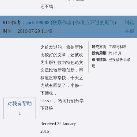
还不错。
#11
作者：
jack199008
(
联系作者
|
作者点评过的期刊
)
纠错
时间：2016-07-29 11:49
举报
研究方向:
工程与材料
之前发过的一篇创新性
投稿周期:
约1个月
比较好的文章，还被收
录用情况:
已投修改后录
为出版社收为特色论文
用
文章比较新颖创新，审
稿速度非常快，十天之
内就有回复了，小修一
下接收，
blessed， 给同行们分享
对我有帮助
下经验
1
Received 22 January
2016