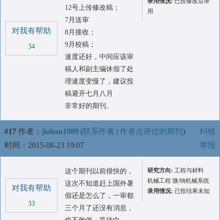
录用情况:
已投修改后录
12号上传修改稿；
用
7月送审
对我有帮助
8月接收；
9月校稿；
34
速度还好，中间应该审
稿人和副主编休假了处
理速度变慢了，建议投
稿避开七月八月
非常好的期刊。
#17
作者：
jiahan1989
(
联系作者
|
作者点评过的期刊
)
纠错
时间：2015-08-23 19:07
举报
研究方向:
工程与材料
这个期刊以前很快的，
机械工程 微/纳机械系统
这次不知道赶上国外暑
对我有帮助
录用情况:
已投结果未知
假还是怎么了，一审都
33
三个月了还没有消息，