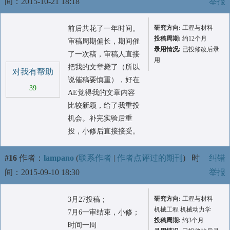
间：2015-10-21 18:18
举报
研究方向:
工程与材料
前后共花了一年时间。
投稿周期:
约12个月
审稿周期偏长，期间催
录用情况:
已投修改后录
了一次稿，审稿人直接
用
把我的文章毙了（所以
对我有帮助
说催稿要慎重），好在
39
AE觉得我的文章内容
比较新颖，给了我重投
机会。补完实验后重
投，小修后直接接受。
#16
作者：
lampano
(
联系作者
|
作者点评过的期刊
)
时
纠错
间：2015-09-10 18:30
举报
研究方向:
工程与材料
3月27投稿；
机械工程 机械动力学
7月6一审结束，小修；
投稿周期:
约3个月
时间一周