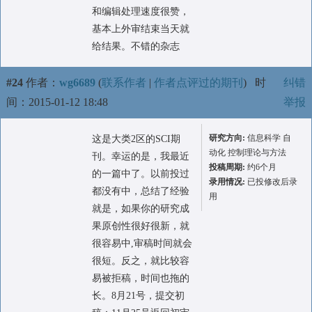
和编辑处理速度很赞，
基本上外审结束当天就
给结果。不错的杂志
#24
作者：
wg6689
(
联系作者
|
作者点评过的期刊
)
时
纠错
间：2015-01-12 18:48
举报
研究方向:
信息科学 自
这是大类2区的SCI期
动化 控制理论与方法
刊。幸运的是，我最近
投稿周期:
约6个月
的一篇中了。以前投过
录用情况:
已投修改后录
都没有中，总结了经验
用
就是，如果你的研究成
果原创性很好很新，就
很容易中,审稿时间就会
很短。反之，就比较容
易被拒稿，时间也拖的
长。8月21号，提交初