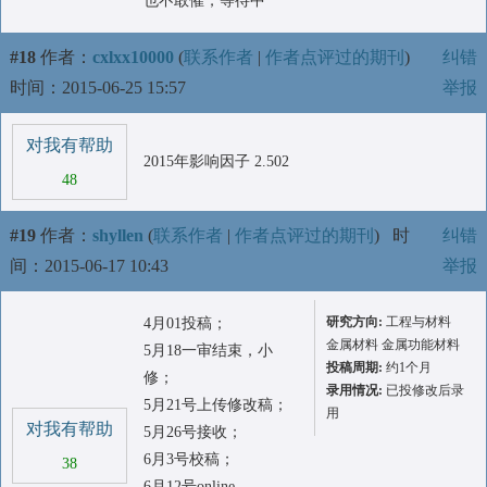
也不敢催，等待中
#18
作者：
cxlxx10000
(
联系作者
|
作者点评过的期刊
)
纠错
时间：2015-06-25 15:57
举报
对我有帮助
2015年影响因子 2.502
48
#19
作者：
shyllen
(
联系作者
|
作者点评过的期刊
)
时
纠错
间：2015-06-17 10:43
举报
研究方向:
工程与材料
4月01投稿；
金属材料 金属功能材料
5月18一审结束，小
投稿周期:
约1个月
修；
录用情况:
已投修改后录
5月21号上传修改稿；
用
对我有帮助
5月26号接收；
6月3号校稿；
38
6月12号online。