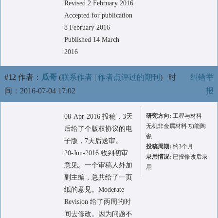
Revised 2 February 2016
Accepted for publication
8 February 2016
Published 14 March
2016
#12
作者：
瓜哥
(
联系作者
|
作者点评过的期刊
)
时
纠错举
间：2016-07-04 17:02
报
研究方向:
工程与材料
08-Apr-2016 投稿，3天
无机非金属材料 功能陶
后给了个版权协议的电
瓷
子版，7天后送审。
投稿周期:
约3个月
20-Jun-2016 收到初审
录用情况:
已投修改后录
意见。一个审稿人外加
用
副主编，总共给了一页
纸的意见。Moderate
Revision 给了两周的时
间去修改。因为问题不