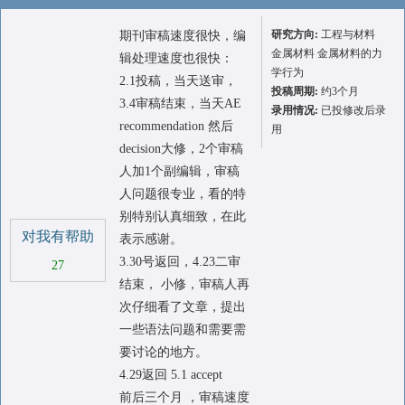
研究方向:
工程与材料
期刊审稿速度很快，编
金属材料 金属材料的力
辑处理速度也很快：
学行为
2.1投稿，当天送审，
投稿周期:
约3个月
3.4审稿结束，当天AE
录用情况:
已投修改后录
recommendation 然后
用
decision大修，2个审稿
人加1个副编辑，审稿
人问题很专业，看的特
别特别认真细致，在此
对我有帮助
表示感谢。
3.30号返回，4.23二审
27
结束， 小修，审稿人再
次仔细看了文章，提出
一些语法问题和需要需
要讨论的地方。
4.29返回 5.1 accept
前后三个月 ，审稿速度