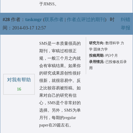
于JIMSS。
#28
作者：
taskmgr
(
联系作者
|
作者点评过的期刊
)
时
纠错
间：2014-03-17 12:57
举报
研究方向:
数理科学 力
SMS是一本质量很高的
学 固体力学
期刊，审稿过程很正
投稿周期:
约3个月
规，一般三个月之内就
录用情况:
已投修改后录
会有审稿结果。如果你
用
的研究成果原创性很好
对我有帮助
很新，就很容易中。反
之比较容易被拒稿。如
16
果对自己的研究有信
心，SMS是个非常好的
选择。另外，SMS为单
月刊，每期的regular
paper在20篇左右。