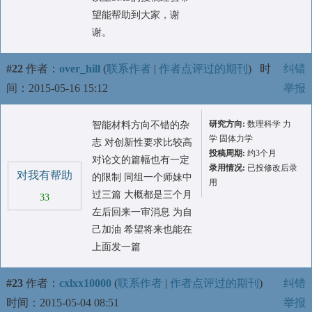
望能帮助到大家，谢
谢。
#22
作者：
over_hill
(
联系作者
|
作者点评过的期刊
)
时
纠错
间：2015-05-16 15:12
举报
研究方向:
数理科学 力
智能材料方向不错的杂
学 固体力学
志 对创新性要求比较高
投稿周期:
约3个月
对论文的篇幅也有一定
录用情况:
已投修改后录
对我有帮助
的限制 同组一个师妹中
用
过三篇 大概都是三个月
33
左后回来一审消息 为自
己加油 希望将来也能在
上面发一篇
#23
作者：
cxlxx10000
(
联系作者
|
作者点评过的期刊
)
纠错
时间：2015-05-04 08:51
举报