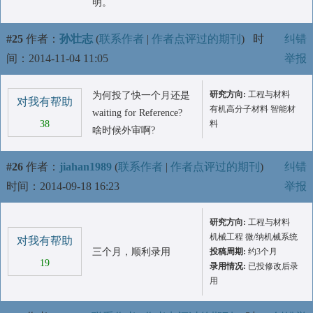
明。
#25
作者：
孙壮志
(
联系作者
|
作者点评过的期刊
)
时
纠错
间：2014-11-04 11:05
举报
研究方向:
工程与材料
为何投了快一个月还是
对我有帮助
有机高分子材料 智能材
waiting for Reference?
38
料
啥时候外审啊?
#26
作者：
jiahan1989
(
联系作者
|
作者点评过的期刊
)
纠错
时间：2014-09-18 16:23
举报
研究方向:
工程与材料
机械工程 微/纳机械系统
对我有帮助
三个月，顺利录用
投稿周期:
约3个月
19
录用情况:
已投修改后录
用