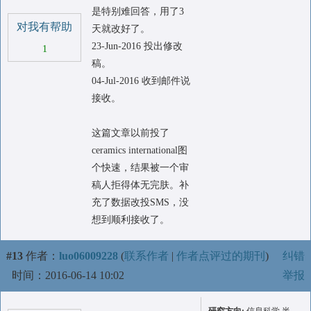
是特别难回答，用了3
对我有帮助
天就改好了。
23-Jun-2016 投出修改
1
稿。
04-Jul-2016 收到邮件说
接收。
这篇文章以前投了
ceramics international图
个快速，结果被一个审
稿人拒得体无完肤。补
充了数据改投SMS，没
想到顺利接收了。
#13
作者：
luo06009228
(
联系作者
|
作者点评过的期刊
)
纠错
时间：2016-06-14 10:02
举报