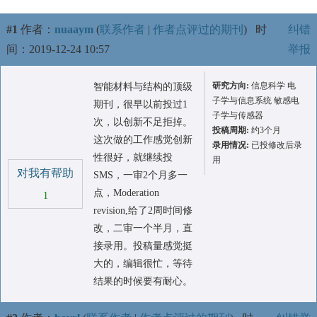
#1
作者：
nuaaym
(
联系作者
|
作者点评过的期刊
)
时
纠错
间：2019-12-24 10:57
举报
研究方向:
信息科学 电
智能材料与结构的顶级
子学与信息系统 敏感电
期刊，很早以前投过1
子学与传感器
次，以创新不足拒掉。
投稿周期:
约3个月
这次做的工作感觉创新
录用情况:
已投修改后录
性很好，就继续投
用
对我有帮助
SMS，一审2个月多一
点，Moderation
1
revision,给了2周时间修
改，二审一个半月，直
接录用。投稿量感觉挺
大的，编辑很忙，等待
结果的时候要有耐心。