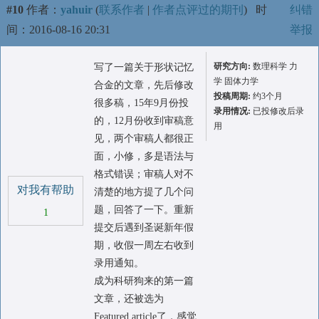
#10
作者：
yahuir
(
联系作者
|
作者点评过的期刊
)
时
纠错
间：2016-08-16 20:31
举报
研究方向:
数理科学 力
写了一篇关于形状记忆
学 固体力学
合金的文章，先后修改
投稿周期:
约3个月
很多稿，15年9月份投
录用情况:
已投修改后录
的，12月份收到审稿意
用
见，两个审稿人都很正
面，小修，多是语法与
格式错误；审稿人对不
对我有帮助
清楚的地方提了几个问
题，回答了一下。重新
1
提交后遇到圣诞新年假
期，收假一周左右收到
录用通知。
成为科研狗来的第一篇
文章，还被选为
Featured article了，感觉