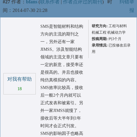
#27
作者：
bfans
(
联系作者
|
作者点评过的期刊
)
时
纠错举
间：2014-07-30 21:28
报
研究方向:
工程与材料
SMS是智能材料和结构
机械工程 机械动力学
方向的主流的期刊之
投稿周期:
约3个月
一，另外还有一家
录用情况:
已投修改后录
JIMSS。涉及智能结构
用
领域的主流文章只要有
一定的新意，接受率还
是很高的。并且也接收
对我有帮助
纯仿真模拟的内容。
SMS效率比较高，接收
18
后一般2个月内就可以
正式发表和被索引。另
外一家JIMSS就慢了，
接收后等大半年到1年
时间才会正式刊发。
SMS的影响因子也略高