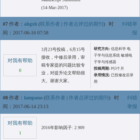
(14-Mar-2017)
#7
作者：
ahgxh
(
联系作者
|
作者点评过的期刊
)
时
纠错举
间：2017-06-16 07:58
报
研究方向:
信息科学 电
3月23号投稿，6月15号
子学与信息系统 敏感电
接收，中修后录用，审
对我有帮助
子学与传感器
稿专家提的问题比较专
投稿周期:
约3个月
0
业，对提升论文帮助很
录用情况:
已投修改后录
大。谢谢大家。
用
#8
作者：
lampano
(
联系作者
|
作者点评过的期刊
)
时
纠错
间：2017-06-14 23:13
举报
对我有帮助
2016年影响因子: 2.909
1