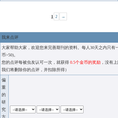
1
2
→
我来点评
大家帮助大家，欢迎您来完善期刊的资料。每人30天之内只有
币>50)。
您的点评每被虫友认可一次，就获得
0.5个金币的奖励
，没有上
我们将删除你的点评，并扣除所得）
偏
重
的
研
究
方