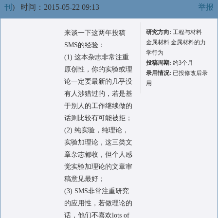
刊
)
时间：2015-05-22 09:13
举报
研究方向:
工程与材料
来谈一下这两年投稿
金属材料 金属材料的力
SMS的经验：
学行为
(1) 这本杂志非常注重
投稿周期:
约3个月
原创性，你的实验或理
录用情况:
已投修改后录
论一定要最新的几乎没
用
有人涉猎过的，若是基
于别人的工作继续做的
话则比较有可能被拒；
(2) 纯实验，纯理论，
实验加理论，这三类文
章杂志都收，但个人感
觉实验加理论的文章审
稿意见最好；
(3) SMS非常注重研究
的应用性，若做理论的
话，他们不喜欢lots of