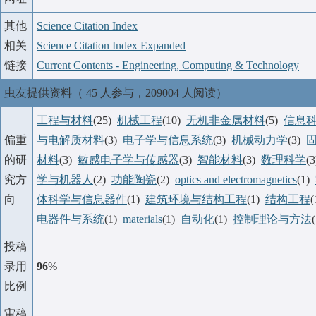
其他
Science Citation Index
相关
Science Citation Index Expanded
链接
Current Contents - Engineering, Computing & Technology
虫友提供资料（ 45 人参与，209004 人阅读）
工程与材料
(25)
机械工程
(10)
无机非金属材料
(5)
信息
偏重
与电解质材料
(3)
电子学与信息系统
(3)
机械动力学
(3)
的研
材料
(3)
敏感电子学与传感器
(3)
智能材料
(3)
数理科学
(
究方
学与机器人
(2)
功能陶瓷
(2)
optics and electromagnetics
(1)
向
体科学与信息器件
(1)
建筑环境与结构工程
(1)
结构工程
电器件与系统
(1)
materials
(1)
自动化
(1)
控制理论与方法
投稿
录用
96
%
比例
审稿