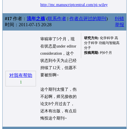
http://mc.manuscriptcentral.com/pi-wiley
#17
作者：
流年之殇
(
联系作者
|
作者点评过的期刊
)
纠错
时间：2011-07-15 20:28
举报
研究方向:
化学科学 高
审稿审了5个月，现
分子科学 功能与智能高
在状态是under editor
分子
投稿周期:
约6个月
consideration，这个
状态到今天为止已经
持续了12天，但愿不
对我有帮助
要被拒啊~
1
这个期刊太慢了，伤
不起啊，师兄接收的
论文8个月过去了，
还木有出版，有点后
悔投这个期刊~