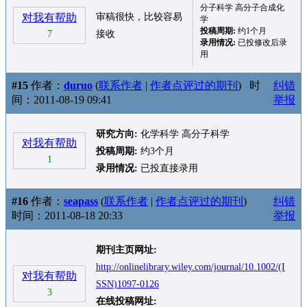
分子科学 高分子合成化
对我有帮助
审稿很快，比较容易
学
投稿周期:
约1个月
7
接收
录用情况:
已投修改后录
用
#15
作者：
duruo
(
联系作者
|
作者点评过的期刊
)
时
纠错
间：2011-08-19 09:41
举报
研究方向:
化学科学 高分子科学
对我有帮助
投稿周期:
约3个月
1
录用情况:
已投直接录用
#16
作者：
seapass
(
联系作者
|
作者点评过的期刊
)
纠错
时间：2011-08-18 20:33
举报
期刊主页网址:
http://onlinelibrary.wiley.com/journal/10.1002/(I
对我有帮助
SSN)1097-0126
3
在线投稿网址: