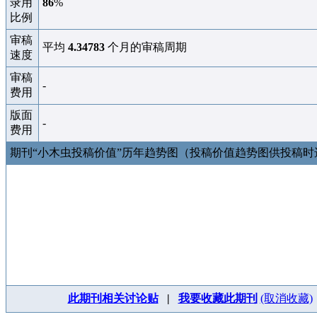
录用
86
%
比例
审稿
平均
4.34783
个月的审稿周期
速度
审稿
-
费用
版面
-
费用
期刊“小木虫投稿价值”历年趋势图（投稿价值趋势图供投稿
此期刊相关讨论贴
|
我要收藏此期刊
(取消收藏)