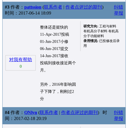
#3
作者：
pattssion
(
联系作者
|
作者点评过的期刊
)
纠错
时间：2017-06-14 18:09
举报
研究方向:
工程与材料
整体还是挺快的
有机高分子材料 有机高
11-Apr-2017投稿
分子功能材料
录用情况:
已投修改后录
01-Jun-2017小修
用
06-Jun-2017提交
14-Jun-2017接收
对我有帮助
投稿到接收接近两个
0
月。
另外，2016年影响因
子下降了，刚刚过2
分
#4
作者：
QNlyn
(
联系作者
|
作者点评过的期刊
)
时
纠错
间：2017-02-18 20:19
举报