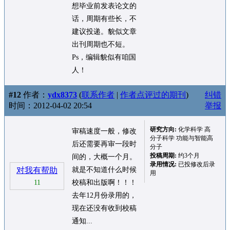
想毕业前发表论文的
话，周期有些长，不
建议投递。貌似文章
出刊周期也不短。
Ps，编辑貌似有咱国
人！
#12
作者：
ydx8373
(
联系作者
|
作者点评过的期刊
)
纠错
时间：2012-04-02 20:54
举报
研究方向:
化学科学 高
审稿速度一般，修改
分子科学 功能与智能高
后还需要再审一段时
分子
投稿周期:
约3个月
间的，大概一个月。
录用情况:
已投修改后录
对我有帮助
就是不知道什么时候
用
11
校稿和出版啊！！！
去年12月份录用的，
现在还没有收到校稿
通知...