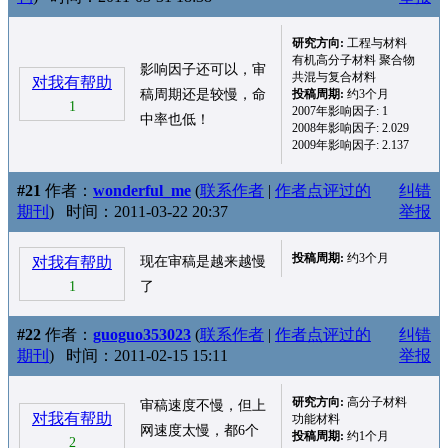
研究方向:
工程与材料
有机高分子材料 聚合物
影响因子还可以，审
共混与复合材料
对我有帮助
稿周期还是较慢，命
投稿周期:
约3个月
1
2007年影响因子: 1
中率也低！
2008年影响因子: 2.029
2009年影响因子: 2.137
#21
作者：
wonderful_me
(
联系作者
|
作者点评过的
纠错
期刊
)
时间：2011-03-22 20:37
举报
投稿周期:
约3个月
对我有帮助
现在审稿是越来越慢
1
了
#22
作者：
guoguo353023
(
联系作者
|
作者点评过的
纠错
期刊
)
时间：2011-02-15 15:11
举报
研究方向:
高分子材料
审稿速度不慢，但上
对我有帮助
功能材料
网速度太慢，都6个
投稿周期:
约1个月
2