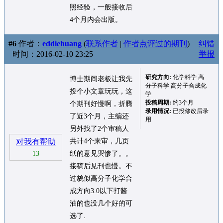
照经验，一般接收后
4个月内会出版。
#6
作者：
eddiehuang
(
联系作者
|
作者点评过的期刊
)
纠错
时间：2016-02-10 23:25
举报
研究方向:
化学科学 高
博士期间老板让我先
分子科学 高分子合成化
投个小文章玩玩，这
学
投稿周期:
约3个月
个期刊好慢啊，折腾
录用情况:
已投修改后录
了近3个月，主编还
用
另外找了2个审稿人
对我有帮助
共计4个来审，几页
13
纸的意见哭惨了。。
接稿后见刊也慢。不
过貌似高分子化学合
成方向3.0以下打酱
油的也没几个好的可
选了.