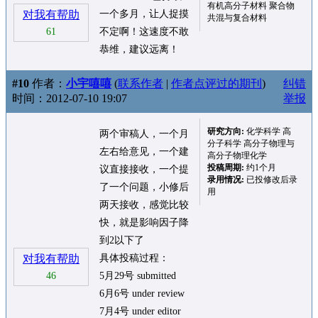
有机高分子材料 聚合物
对我有帮助
一个多月，让人捉摸
共混与复合材料
61
不定啊！这速度不敢
恭维，建议远离！
#10
作者：
小宇嘻嘻
(
联系作者
|
作者点评过的期刊
)
纠错
时间：2012-07-10 19:07
举报
研究方向:
化学科学 高
两个审稿人，一个月
分子科学 高分子物理与
左右给意见，一个建
高分子物理化学
投稿周期:
约1个月
议直接接收，一个提
录用情况:
已投修改后录
了一个问题，小修后
用
两天接收，感觉比较
快，就是影响因子降
到2以下了
对我有帮助
具体投稿过程：
46
5月29号 submitted
6月6号 under review
7月4号 under editor