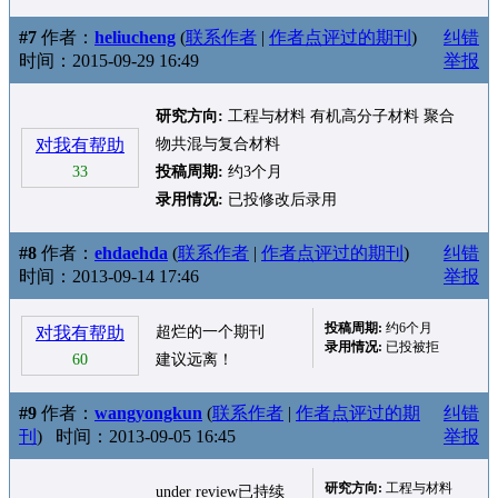
#7
作者：
heliucheng
(
联系作者
|
作者点评过的期刊
)
纠错
时间：2015-09-29 16:49
举报
研究方向:
工程与材料 有机高分子材料 聚合
对我有帮助
物共混与复合材料
33
投稿周期:
约3个月
录用情况:
已投修改后录用
#8
作者：
ehdaehda
(
联系作者
|
作者点评过的期刊
)
纠错
时间：2013-09-14 17:46
举报
投稿周期:
约6个月
对我有帮助
超烂的一个期刊
录用情况:
已投被拒
60
建议远离！
#9
作者：
wangyongkun
(
联系作者
|
作者点评过的期
纠错
刊
)
时间：2013-09-05 16:45
举报
研究方向:
工程与材料
under review已持续