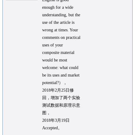
enough for a wide
understanding, but the
use of the article is
wrong at times. Your
comments on practical
uses of your
composite material
would be most
welcome: what could
be its uses and market
potential?），
2018年2月25日修
回，增加了两个实验
测试数据和原理示意
图，
2018年3月19日
Accepted。