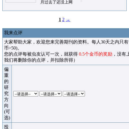
月过去了还没上网
1
2
→
我来点评
大家帮助大家，欢迎您来完善期刊的资料。每人30天之内只有
币>50)。
您的点评每被虫友认可一次，就获得
0.5个金币的奖励
，没有
我们将删除你的点评，并扣除所得）
偏
重
的
研
究
方
向
(可
选)
投