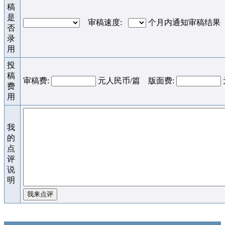
稿
是
审稿速度:
个月内通知审稿结果
否
录
用
投
稿
审稿费:
元人民币/篇 版面费:
费
用
我
的
点
评
说
明