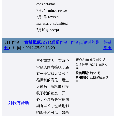
consideration
7月6号 minor revise
7月8号 revised
manuscript submitted
7月10号 accept
#11
作者：
魑魅魍魉7253
(
联系作者
|
作者点评过的期
纠错
刊
)
时间：2012-05-02 13:29
举报
研究方向:
化学科学 高
三个审稿人，有两个
分子科学 高分子合成化
审稿人同意接收，还
学
投稿周期:
约6个月
有一个审稿人提出了
录用情况:
已投修改后录
很犀利的意见，经过
用
大修后，编辑顺利接
收了我的论文，开
心，不过就是审稿周
对我有帮助
期有些长，也就是影
28
响因子还可以，如果