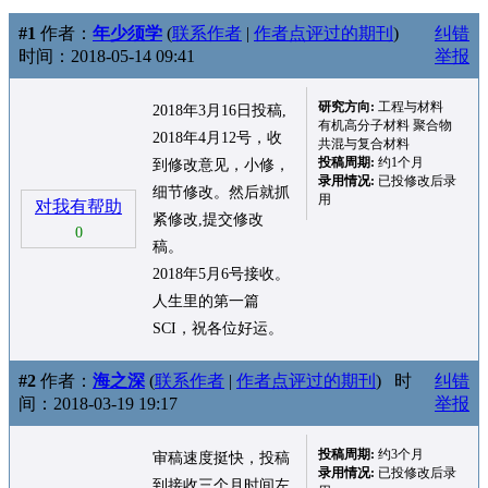
#1
作者：
年少须学
(
联系作者
|
作者点评过的期刊
)
纠错
时间：2018-05-14 09:41
举报
研究方向:
工程与材料
2018年3月16日投稿,
有机高分子材料 聚合物
2018年4月12号，收
共混与复合材料
投稿周期:
约1个月
到修改意见，小修，
录用情况:
已投修改后录
细节修改。然后就抓
用
对我有帮助
紧修改,提交修改
0
稿。
2018年5月6号接收。
人生里的第一篇
SCI，祝各位好运。
#2
作者：
海之深
(
联系作者
|
作者点评过的期刊
)
时
纠错
间：2018-03-19 19:17
举报
投稿周期:
约3个月
审稿速度挺快，投稿
录用情况:
已投修改后录
到接收三个月时间左