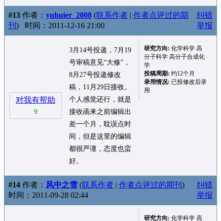
#13
作者：
yuhuier_2008
(
联系作者
|
作者点评过的期
纠错
刊
)
时间：2011-12-16 21:00
举报
研究方向:
化学科学 高
3月14号投递，7月19
分子科学 高分子合成化
号审稿意见“大修”，
学
投稿周期:
约12个月
8月27号投递修改
录用情况:
已投修改后录
稿，11月29日接收。
用
对我有帮助
个人感觉还行，就是
9
接收函来之前编辑出
差一个月，耽误点时
间，但是这里的编辑
都很严谨，态度也蛮
好。
#14
作者：
风中之雪
(
联系作者
|
作者点评过的期刊
)
纠错
时间：2011-09-28 02:44
举报
研究方向:
化学科学 高