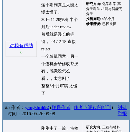
研究方向:
化学科学 高
这个期刊真是太慢太
分子科学 功能与智能高
慢太慢了。
分子
投稿周期:
约3个月
2016.11.20投稿 半个
录用情况:
已投被拒
月后under review
然后就是漫长的等
待，2017.2.18 直接
对我有帮助
reject
0
一个编辑同意，另一
个连机会给修改都没
有，感觉没怎么
看，，太悲剧了
整整3个月审稿 太慢
了
#5
作者：
yangshu692
(
联系作者
|
作者点评过的期刊
)
纠错
时间：2016-05-26 09:08
举报
研究方向:
工程与材料
刚刚中了一篇，审稿