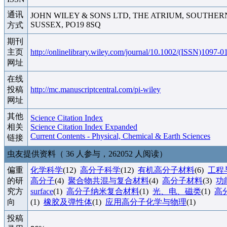
通讯
JOHN WILEY & SONS LTD, THE ATRIUM, SOUTHER
SUSSEX, PO19 8SQ
方式
期刊
主页
http://onlinelibrary.wiley.com/journal/10.1002/(ISSN)1097-0
网址
在线
投稿
http://mc.manuscriptcentral.com/pi-wiley
网址
其他
Science Citation Index
相关
Science Citation Index Expanded
Current Contents - Physical, Chemical & Earth Sciences
链接
虫友提供资料（ 36 人参与，262052 人阅读）
偏重
化学科学
(12)
高分子科学
(12)
有机高分子材料
(6)
工程
的研
高分子
(4)
聚合物共混与复合材料
(4)
高分子材料
(3)
功
究方
surface
(1)
高分子纳米复合材料
(1)
光、电、磁类
(1)
高
向
(1)
橡胶及弹性体
(1)
应用高分子化学与物理
(1)
投稿