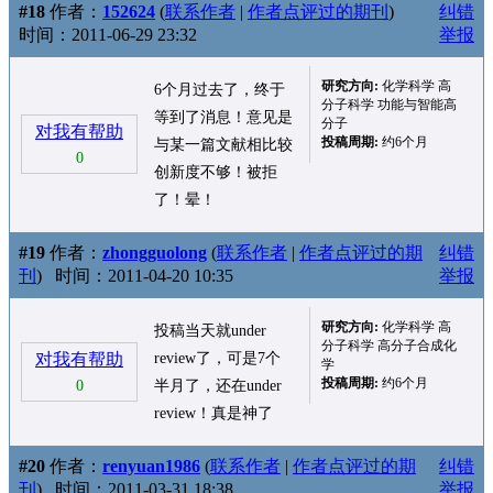
#18
作者：
152624
(
联系作者
|
作者点评过的期刊
)
纠错
时间：2011-06-29 23:32
举报
研究方向:
化学科学 高
6个月过去了，终于
分子科学 功能与智能高
等到了消息！意见是
分子
对我有帮助
投稿周期:
约6个月
与某一篇文献相比较
0
创新度不够！被拒
了！晕！
#19
作者：
zhongguolong
(
联系作者
|
作者点评过的期
纠错
刊
)
时间：2011-04-20 10:35
举报
研究方向:
化学科学 高
投稿当天就under
分子科学 高分子合成化
对我有帮助
review了，可是7个
学
投稿周期:
约6个月
0
半月了，还在under
review！真是神了
#20
作者：
renyuan1986
(
联系作者
|
作者点评过的期
纠错
刊
)
时间：2011-03-31 18:38
举报