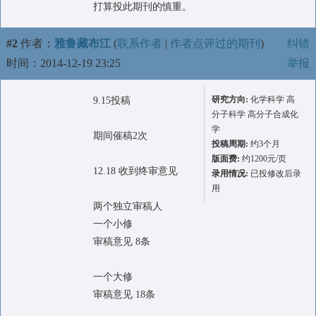
打算投此期刊的慎重。
#2
作者：
雅鲁藏布江
(
联系作者
|
作者点评过的期刊
)
纠错
时间：2014-12-19 23:25
举报
研究方向:
化学科学 高
9.15投稿
分子科学 高分子合成化
学
期间催稿2次
投稿周期:
约3个月
版面费:
约1200元/页
12.18 收到终审意见
录用情况:
已投修改后录
用
两个独立审稿人
一个小修
审稿意见 8条
一个大修
审稿意见 18条