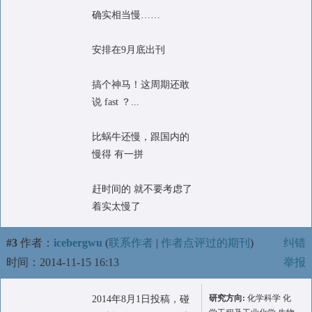
确实相当慢……
安排在9月底出刊
搞个神马！这周期还敢
说 fast ？...
比蜗牛还慢，跟国内的
慢得 有一拼
赶时间的 就不要考虑了
着实太慢了
#3
作者：
icebergwu
(
联系作者
|
作者点评过的期刊
)
纠错
时间：2014-11-15 16:13
举报
研究方向:
化学科学 化
2014年8月1日投稿，碰