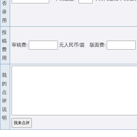
否
录
用
投
稿
审稿费:
元人民币/篇 版面费:
费
用
我
的
点
评
说
明