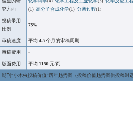
偏重的研
化学科学
(4)
化学工程及工业化学
(3)
化学反应工
究方向
(1)
高分子合成化学
(1)
分离过程
(1)
投稿录用
75
%
比例
审稿速度
平均
4.5
个月的审稿周期
审稿费用
-
版面费用
平均
1150
元/页
期刊“小木虫投稿价值”历年趋势图（投稿价值趋势图供投稿时