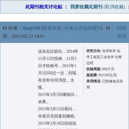
此期刊相关讨论贴
|
我要收藏此期刊
(取消收藏)
#1
作者：
ding6389
(
联系作者
|
作者点评过的期刊
)
时
纠错
间：2015-02-23 14:01
举报
研究方向:
化学科学 化
这杂志比较坑，2014年
学工程及工业化学 分离
11月12日投稿，12月3
过程
日才给稿号，2015年1
投稿周期:
约6个月
月5日问过一次，到现
版面费:
约1100元/页
在没有任何消息，太
录用情况:
已投修改后录
慢。
用
2015年3月3日继续问，
未果。
2015年3月15日再问，
并表示无回复则撤稿。
2015年3月18日回信说