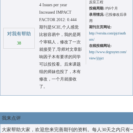
反应工程
4 Issues per year
投稿周期:
约6个月
Increased IMPACT
录用情况:
已投修改后录
FACTOR 2012: 0.444
用
期刊是SCIE,个人感觉
期刊主页网址:
对我有帮助
http://versita.com/pjct/auth
比较容易中，我的是两
ors/
个审稿人，修改了一次
38
在线投稿网址:
就接受了,导师对文章影
http://www.degruyter.com/
响因子木有要求的同学
view/j/pjct
可以投投看。后来课题
组的师妹也投了，木有
修改，一个月就接收
了。
我来点评
大家帮助大家，欢迎您来完善期刊的资料。每人30天之内只有