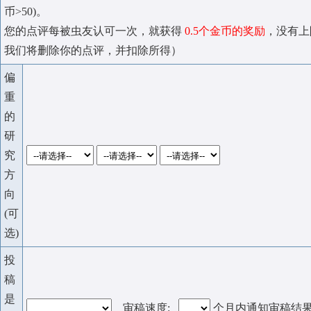
币>50)。
您的点评每被虫友认可一次，就获得
0.5个金币的奖励
，没有上
我们将删除你的点评，并扣除所得）
偏
重
的
研
究
方
向
(可
选)
投
稿
是
审稿速度:
个月内通知审稿结