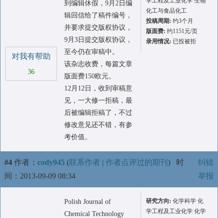
学工程及工业化学 生物
到编辑休假，9月2日编
化工与食品化工
辑回信给了稿件编号，
投稿周期:
约3个月
并要求提交版权协议，
版面费:
约1151元/页
9月3日提交版权协议，
录用情况:
已投被拒
至今仍在审稿中。
对我有帮助
该杂志收费，每篇文章
36
版面费150欧元。
12月12日，收到审稿意
见，一大修一拒稿，最
后被编辑拒稿了，不过
修改意见还不错，有参
考价值。
#4
作者：
cody945
(
联系作者
|
作者点评过的期刊
)
时
纠错
间：2013-09-09 08:34
举报
研究方向:
化学科学 化
Polish Journal of
学工程及工业化学 化学
Chemical Technology