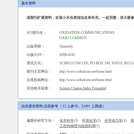
基本资料
该期刊扩展资料，欢迎小木虫资深虫友来补充。一起完善，供大家参
SCI期刊名：
OXIDATION COMMUNICATIONS
OXID COMMUN
出版周期：
Quarterly
出版ISSN：
0209-4541
通讯方式：
SCIBULCOM LTD, PO BOX 249, SOFIA, BULG
期刊主页网址：
http://www.scibulcom.net/home.html
在线投稿网址：
http://www.scibulcom.net/home.html
其他相关链接：
Science Citation Index Expanded
虫友提供资料,仅供参考（ 12 人参与，12491 人阅读）
偏重的研究方向：
化学科学
(5)
环境化学
(2)
化学动力学
(1)
有
工程热物理与能源利用
(1)