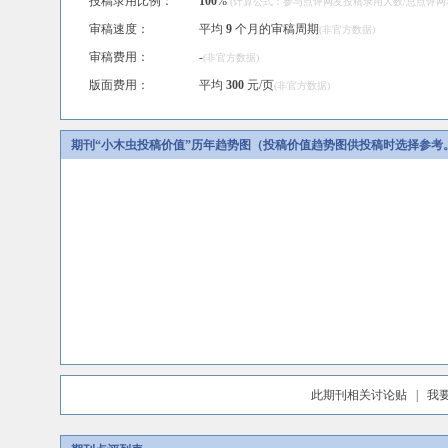
投稿录用比例：
100
%
(计算公式：参与点评网友投稿录用人数/总点评网友人
审稿速度：
平均
9
个月的审稿周期
(非官方数据)
审稿费用：
-
(非官方数据)
版面费用：
平均
300
元/页
(非官方数据)
期刊“小木虫投稿价值”历年趋势图（投稿价值趋势图供投稿时选择参考
此期刊相关讨论贴
|
我