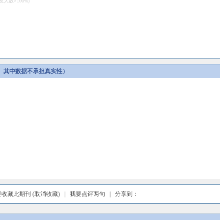
数×100%)
。其中数据不承担真实性）
要收藏此期刊
(取消收藏)
|
我要点评两句
| 分享到：